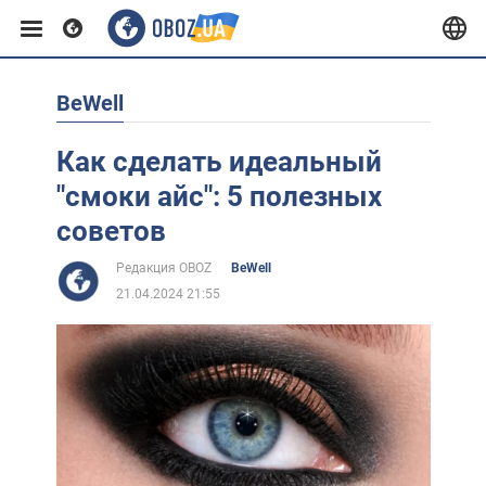
BeWell
Европа
Как сделать идеальный
США
"смоки айс": 5 полезных
советов
Азия
Редакция OBOZ
BeWell
21.04.2024 21:55
Африка
Жизнь
Лайфхаки