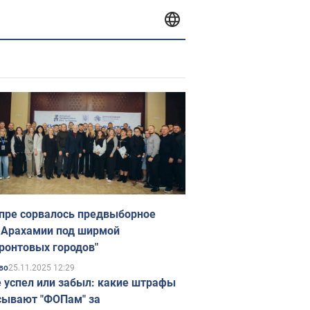
пре сорвалось предвыборное
 Арахамии под ширмой
ронтовых городов"
25.11.2025 12:29
во
е успел или забыл: какие штрафы
ывают "ФОПам" за