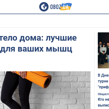
тело дома: лучшие
и для ваших мышц
В Дне
турне
"приф
Общест
Кто н
выпис