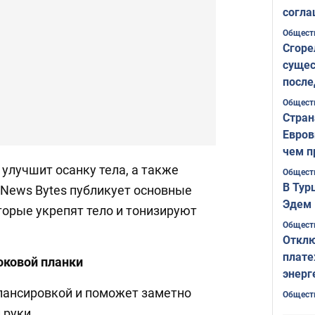
согла
ожида
Общест
Сгоре
сущес
после
Печер
Общест
Стран
Евров
чем п
улучшит осанку тела, а также
Общест
В Тур
. News Bytes публикует основные
Эдем 
торые укрепят тело и тонизируют
Общест
Отклю
плате
оковой планки
энерг
алансировкой и поможет заметно
Общест
 руки.