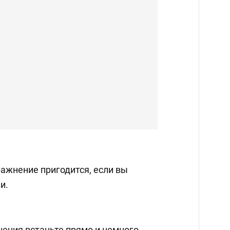
ажнение пригодится, если вы
и.
ения встаньте прямо и немного