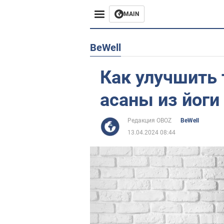
MAIN
Европа
BeWell
США
Как улучшить 
Азия
асаны из йог
Африка
Редакция OBOZ
BeWell
13.04.2024 08:44
Жизнь
Лайфхаки