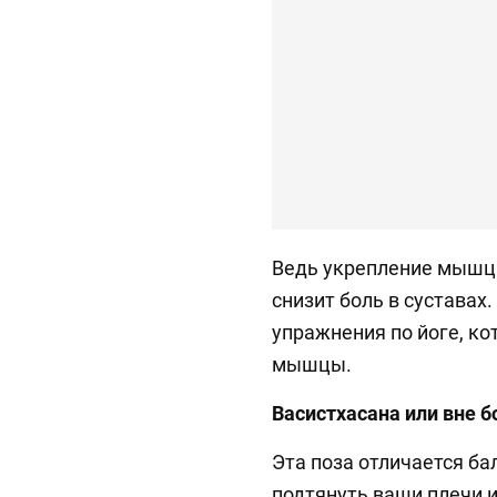
Ведь укрепление мышц 
снизит боль в суставах
упражнения по йоге, ко
мышцы.
Васистхасана или вне б
Эта поза отличается б
подтянуть ваши плечи и