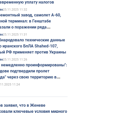
евременную уплату налогов
25.11.2025 11:32
во
емонтный завод, самолет А-60,
ной терминал: в Генштабе
азали о поражении ряда
егических объектов России
25.11.2025 11:31
во
бнародовало технические данные
о иранского БпЛА Shahed-107,
ый РФ применяет против Украины
25.11.2025 11:26
во
 немедленно проинформированы":
дове подтвердили пролет
да" через свою территорию в
нию
.11.2025 11:24
в заявил, что в Женеве
совали ключевые условия мирного