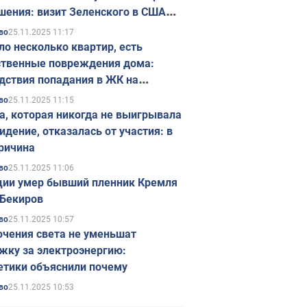
шения: визит Зеленского в США
ется в ноябре
25.11.2025 11:17
во
ло несколько квартир, есть
твенные повреждения дома:
дствия попадания в ЖК на
ске в Киеве. Фото
25.11.2025 11:15
во
а, которая никогда не выигрывала
идение, отказалась от участия: в
ричина
25.11.2025 11:06
во
ции умер бывший пленник Кремля
Бекиров
25.11.2025 10:57
во
чения света не уменьшат
жку за электроэнергию:
етики объяснили почему
25.11.2025 10:53
во