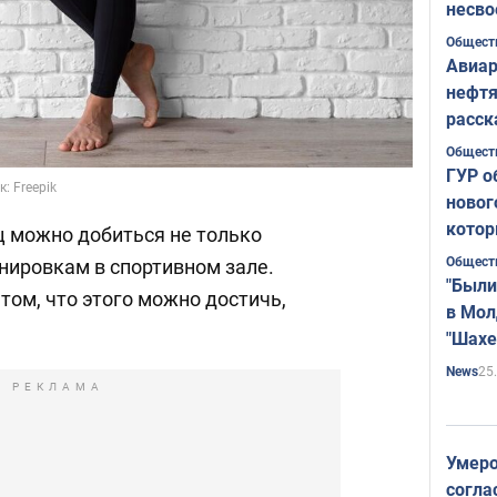
несво
Общест
Авиар
нефтя
расск
страт
Общест
ГУР о
: Freepik
новог
котор
 можно добиться не только
Общест
нировкам в спортивном зале.
"Были
том, что этого можно достичь,
в Мол
"Шахе
Румы
25
News
РЕКЛАМА
Умеро
согла