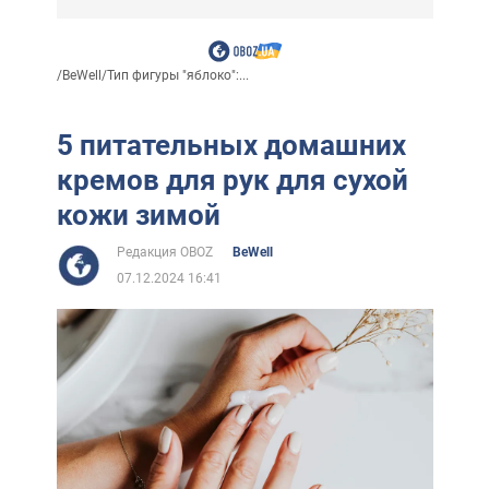
/
BeWell
/
Тип фигуры "яблоко":...
5 питательных домашних
кремов для рук для сухой
кожи зимой
Редакция OBOZ
BeWell
07.12.2024 16:41