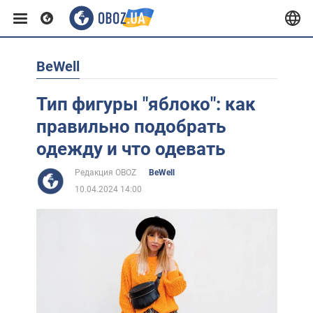
BeWell
Европа
Тип фигуры "яблоко": как
США
правильно подобрать
одежду и что одевать
Азия
Редакция OBOZ
BeWell
10.04.2024 14:00
Африка
Жизнь
Лайфхаки