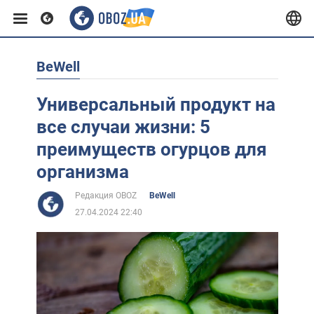
BeWell
Европа
Универсальный продукт на
США
все случаи жизни: 5
преимуществ огурцов для
Азия
организма
Редакция OBOZ
BeWell
Африка
27.04.2024 22:40
Жизнь
Лайфхаки