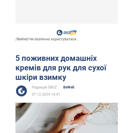
/
BeWell
/
Чи безпечно користуватися...
5 поживних домашніх
кремів для рук для сухої
шкіри взимку
Редакція OBOZ
BeWell
07.12.2024 16:41