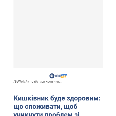
/
BeWell
/
Як позбутися хропіння:...
Кишківник буде здоровим:
що споживати, щоб
уникнути проблем зі