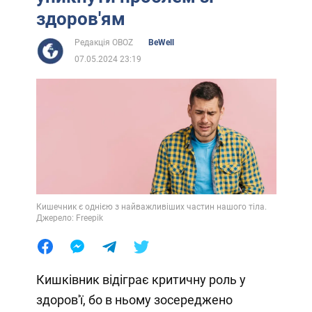
здоров'ям
Редакція OBOZ
BeWell
07.05.2024 23:19
Кишечник є однією з найважливіших частин нашого тіла.
Джерело: Freepik
Кишківник відіграє критичну роль у
здоров'ї, бо в ньому зосереджено