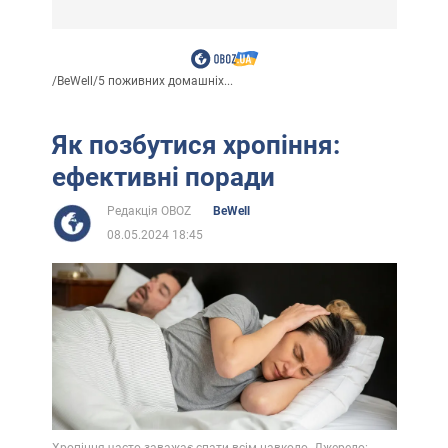
/
BeWell
/
5 поживних домашніх...
Як позбутися хропіння:
ефективні поради
Редакція OBOZ
BeWell
08.05.2024 18:45
Хропіння часто заважає спати всім навколо. Джерело: