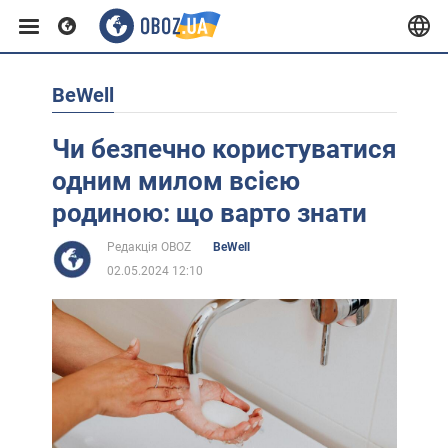
BeWell
Європа
Чи безпечно користуватися
США
одним милом всією
родиною: що варто знати
Азія
Редакція OBOZ
BeWell
02.05.2024 12:10
Африка
Життя
Лайфхаки