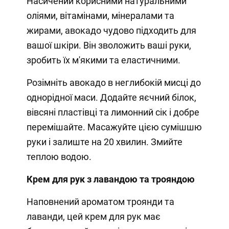
Насичений корисними натуральними
оліями, вітамінами, мінералами та
жирами, авокадо чудово підходить для
вашої шкіри. Він зволожить ваші руки,
зробить їх м'якими та еластичними.
Розімніть авокадо в неглибокій мисці до
однорідної маси. Додайте яєчний білок,
вівсяні пластівці та лимонний сік і добре
перемішайте. Масажуйте цією сумішшю
руки і залиште на 20 хвилин. Змийте
теплою водою.
Крем для рук з лавандою та трояндою
Наповнений ароматом троянди та
лаванди, цей крем для рук має