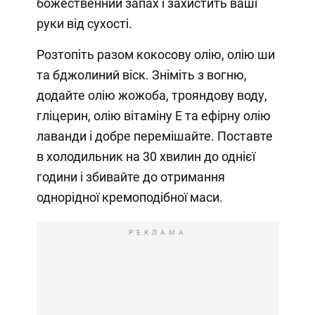
божественний запах і захистить ваші
руки від сухості.
Розтопіть разом кокосову олію, олію ши
та бджолиний віск. Зніміть з вогню,
додайте олію жожоба, трояндову воду,
гліцерин, олію вітаміну Е та ефірну олію
лаванди і добре перемішайте. Поставте
в холодильник на 30 хвилин до однієї
години і збивайте до отримання
однорідної кремоподібної маси.
РЕКЛАМА