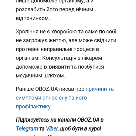
лише допоможе організму, а й
розслабить його перед нічним
відпочинком.
Хропіння не є хворобою та саме по собі
не загрожує життю, але може свідчити
про певні неправильні процеси в
організмі. Консультація з лікарем
допоможе їх виявити та позбутися
медичним шляхом.
Раніше OBOZ.UA писав про
причини та
симптоми апное сну та його
профілактику.
Підписуйтесь на канали OBOZ.UA в
Telegram
та
Viber
, щоб бути в курсі