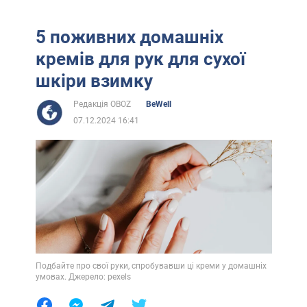
5 поживних домашніх
кремів для рук для сухої
шкіри взимку
Редакція OBOZ
BeWell
07.12.2024 16:41
Подбайте про свої руки, спробувавши ці креми у домашніх
умовах. Джерело: pexels