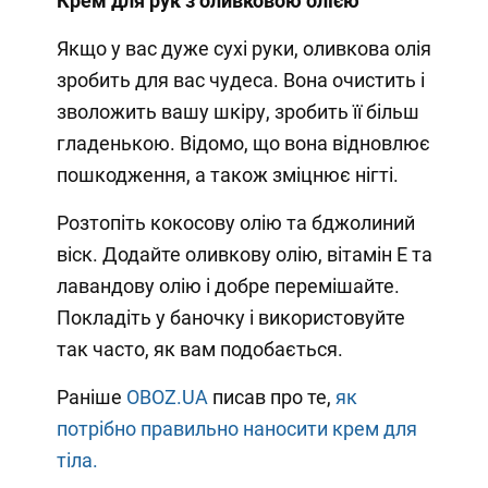
Крем для рук з оливковою олією
Якщо у вас дуже сухі руки, оливкова олія
зробить для вас чудеса. Вона очистить і
зволожить вашу шкіру, зробить її більш
гладенькою. Відомо, що вона відновлює
пошкодження, а також зміцнює нігті.
Розтопіть кокосову олію та бджолиний
віск. Додайте оливкову олію, вітамін Е та
лавандову олію і добре перемішайте.
Покладіть у баночку і використовуйте
так часто, як вам подобається.
Раніше
OBOZ.UA
писав про те,
як
потрібно правильно наносити крем для
тіла.