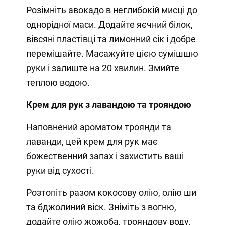
Розімніть авокадо в неглибокій мисці до
однорідної маси. Додайте яєчний білок,
вівсяні пластівці та лимонний сік і добре
перемішайте. Масажуйте цією сумішшю
руки і залиште на 20 хвилин. Змийте
теплою водою.
Крем для рук з лавандою та трояндою
Наповнений ароматом троянди та
лаванди, цей крем для рук має
божественний запах і захистить ваші
руки від сухості.
Розтопіть разом кокосову олію, олію ши
та бджолиний віск. Зніміть з вогню,
додайте олію жожоба, трояндову воду,