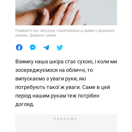
Подбайте про свої руки, спробувавши ці креми у домашніх
умовах. Джерело: pexels
Взимку наша шкіра стає сухою, і коли ми
зосереджуємося на обличчі, то
випускаємо з уваги руки, які
потребують такої ж уваги. Саме в цей
період нашим рукам теж потрібен
догляд.
РЕКЛАМА