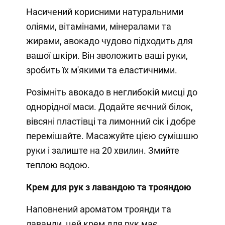
Насичений корисними натуральними
оліями, вітамінами, мінералами та
жирами, авокадо чудово підходить для
вашої шкіри. Він зволожить ваші руки,
зробить їх м'якими та еластичними.
Розімніть авокадо в неглибокій мисці до
однорідної маси. Додайте яєчний білок,
вівсяні пластівці та лимонний сік і добре
перемішайте. Масажуйте цією сумішшю
руки і залиште на 20 хвилин. Змийте
теплою водою.
Крем для рук з лавандою та трояндою
Наповнений ароматом троянди та
лаванди, цей крем для рук має