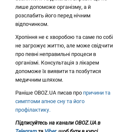
лише допоможе організму, а й
розслабить його перед нічним
відпочинком.
Хропіння не є хворобою та саме по собі
не загрожує життю, але може свідчити
про певні неправильні процеси в
організмі. Консультація з лікарем
допоможе їх виявити та позбутися
медичним шляхом.
Раніше OBOZ.UA писав про
причини та
симптоми апное сну та його
профілактику.
Підписуйтесь на канали OBOZ.UA в
Telegram
та
Viber
, щоб бути в курсі