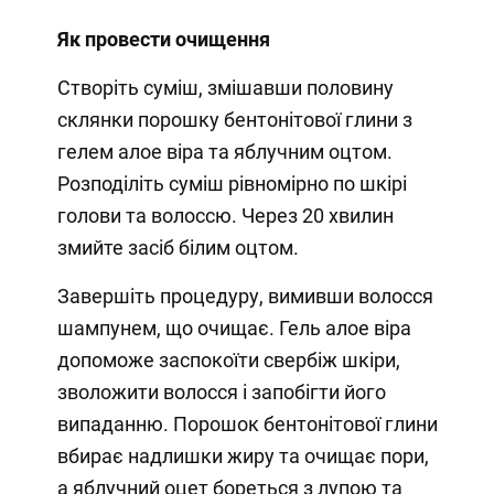
Як провести очищення
Створіть суміш, змішавши половину
склянки порошку бентонітової глини з
гелем алое віра та яблучним оцтом.
Розподіліть суміш рівномірно по шкірі
голови та волоссю. Через 20 хвилин
змийте засіб білим оцтом.
Завершіть процедуру, вимивши волосся
шампунем, що очищає. Гель алое віра
допоможе заспокоїти свербіж шкіри,
зволожити волосся і запобігти його
випаданню. Порошок бентонітової глини
вбирає надлишки жиру та очищає пори,
а яблучний оцет бореться з лупою та