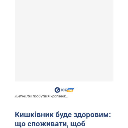
/
BeWell
/
Як позбутися хропіння:...
Кишківник буде здоровим:
що споживати, щоб