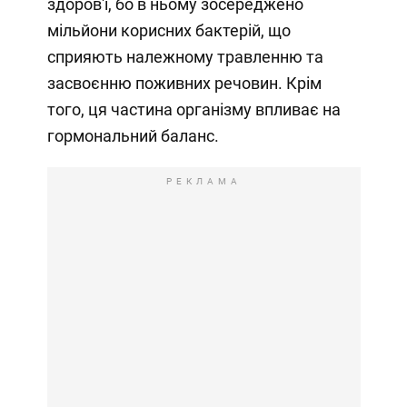
здоров'ї, бо в ньому зосереджено
мільйони корисних бактерій, що
сприяють належному травленню та
засвоєнню поживних речовин. Крім
того, ця частина організму впливає на
гормональний баланс.
РЕКЛАМА