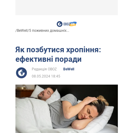
/
BeWell
/
5 поживних домашніх...
Як позбутися хропіння:
ефективні поради
Редакція OBOZ
BeWell
08.05.2024 18:45