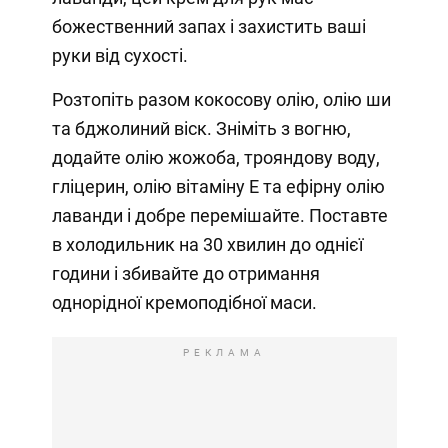
божественний запах і захистить ваші
руки від сухості.
Розтопіть разом кокосову олію, олію ши
та бджолиний віск. Зніміть з вогню,
додайте олію жожоба, трояндову воду,
гліцерин, олію вітаміну Е та ефірну олію
лаванди і добре перемішайте. Поставте
в холодильник на 30 хвилин до однієї
години і збивайте до отримання
однорідної кремоподібної маси.
РЕКЛАМА