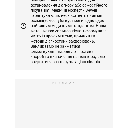
використання й не призначені для
встановлення діагнозу або самостійного
лікування. Медичні експерти Bewell
гарантують, що весь контент, який ми
розміщуємо, публікується й відповідає
найвищим медичним стандартам. Наша
мета - максимально якісно інформувати
читачів про симптоми, причини та
методи діагностики захворювань.
Закликаємо не займатися
самолікуванням, для діагностики
хвороб та визначення шляхів їх радимо
звертатися за консультацією лікарів.
РЕКЛАМА