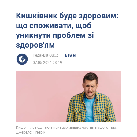
Кишківник буде здоровим:
що споживати, щоб
уникнути проблем зі
здоров'ям
Редакція OBOZ
BeWell
07.05.2024 23:19
Кишечник є однією з найважливіших частин нашого тіла.
Джерело: Freepik