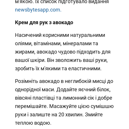
м'якою. Їх список підготувало видання
newsbytesapp.com.
Крем для рук з авокадо
Насичений корисними натуральними
оліями, вітамінами, мінералами та
жирами, авокадо чудово підходить для
вашої шкіри. Він зволожить ваші руки,
зробить їх м'якими та еластичними.
Розімніть авокадо в неглибокій мисці до
однорідної маси. Додайте яєчний білок,
вівсяні пластівці та лимонний сік і добре
перемішайте. Масажуйте цією сумішшю
руки і залиште на 20 хвилин. Змийте
теплою водою.