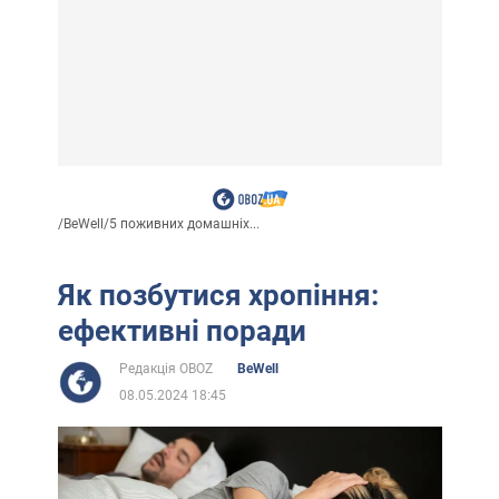
/
BeWell
/
5 поживних домашніх...
Як позбутися хропіння:
ефективні поради
Редакція OBOZ
BeWell
08.05.2024 18:45