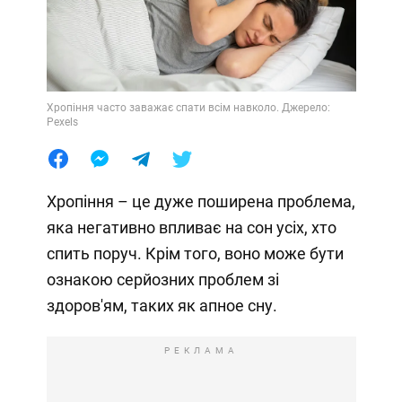
Хропіння часто заважає спати всім навколо. Джерело:
Pexels
Хропіння – це дуже поширена проблема,
яка негативно впливає на сон усіх, хто
спить поруч. Крім того, воно може бути
ознакою серйозних проблем зі
здоров'ям, таких як апное сну.
РЕКЛАМА