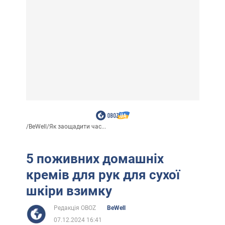
/
BeWell
/
Як заощадити час...
5 поживних домашніх
кремів для рук для сухої
шкіри взимку
Редакція OBOZ
BeWell
07.12.2024 16:41