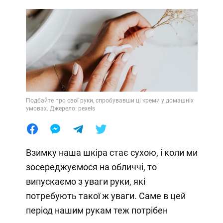
Подбайте про свої руки, спробувавши ці креми у домашніх
умовах. Джерело: pexels
Взимку наша шкіра стає сухою, і коли ми
зосереджуємося на обличчі, то
випускаємо з уваги руки, які
потребують такої ж уваги. Саме в цей
період нашим рукам теж потрібен