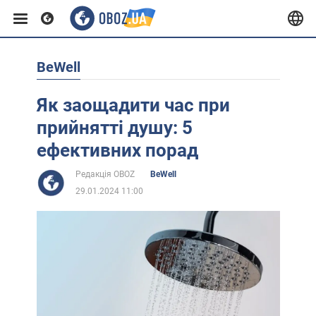
BeWell
Європа
Як заощадити час при
США
прийнятті душу: 5
ефективних порад
Азія
Редакція OBOZ
BeWell
29.01.2024 11:00
Африка
Життя
Лайфхаки