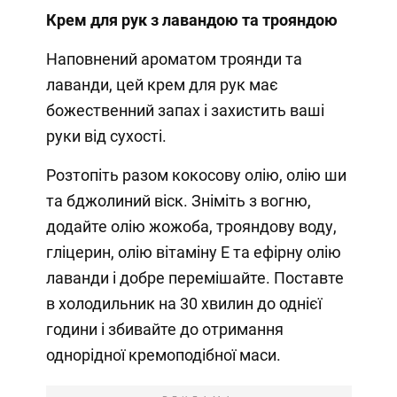
Крем для рук з лавандою та трояндою
Наповнений ароматом троянди та
лаванди, цей крем для рук має
божественний запах і захистить ваші
руки від сухості.
Розтопіть разом кокосову олію, олію ши
та бджолиний віск. Зніміть з вогню,
додайте олію жожоба, трояндову воду,
гліцерин, олію вітаміну Е та ефірну олію
лаванди і добре перемішайте. Поставте
в холодильник на 30 хвилин до однієї
години і збивайте до отримання
однорідної кремоподібної маси.