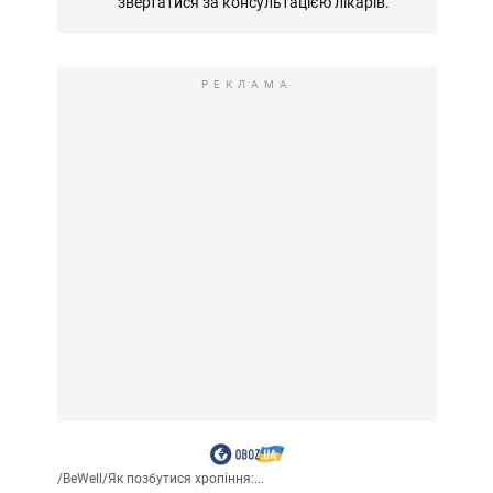
звертатися за консультацією лікарів.
РЕКЛАМА
/
BeWell
/
Як позбутися хропіння:...