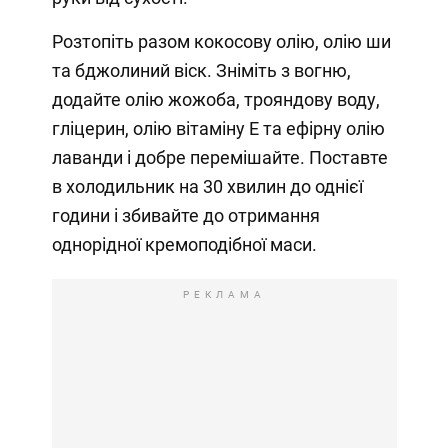
Розтопіть разом кокосову олію, олію ши
та бджолиний віск. Зніміть з вогню,
додайте олію жожоба, трояндову воду,
гліцерин, олію вітаміну Е та ефірну олію
лаванди і добре перемішайте. Поставте
в холодильник на 30 хвилин до однієї
години і збивайте до отримання
однорідної кремоподібної маси.
РЕКЛАМА