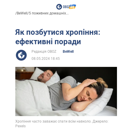
/
BeWell
/
5 поживних домашніх...
Як позбутися хропіння:
ефективні поради
Редакція OBOZ
BeWell
08.05.2024 18:45
Хропіння часто заважає спати всім навколо. Джерело:
Pexels