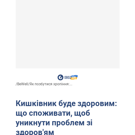
/
BeWell
/
Як позбутися хропіння:...
Кишківник буде здоровим:
що споживати, щоб
уникнути проблем зі
здоров'ям