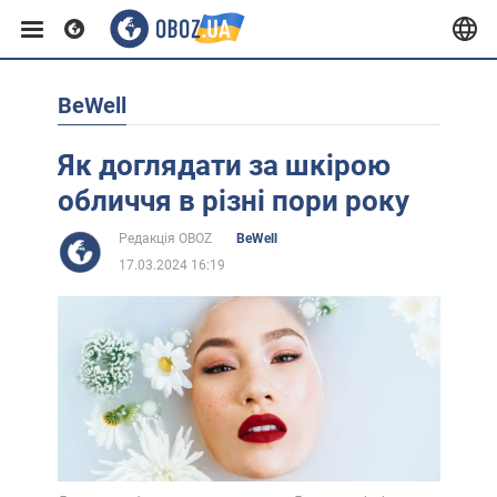
BeWell
Європа
Як доглядати за шкірою
США
обличчя в різні пори року
Редакція OBOZ
BeWell
Азія
17.03.2024 16:19
Африка
Життя
Лайфхаки