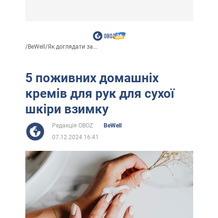
/
BeWell
/
Як доглядати за...
5 поживних домашніх
кремів для рук для сухої
шкіри взимку
Редакція OBOZ
BeWell
07.12.2024 16:41