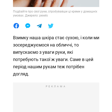
Подбайте про свої руки, спробувавши ці креми у домашніх
умовах. Джерело: pexels
Взимку наша шкіра стає сухою, і коли ми
зосереджуємося на обличчі, то
випускаємо з уваги руки, які
потребують такої ж уваги. Саме в цей
період нашим рукам теж потрібен
догляд.
РЕКЛАМА