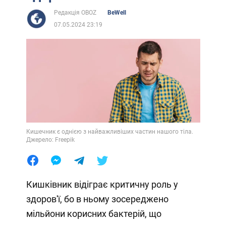
Редакція OBOZ
BeWell
07.05.2024 23:19
Кишечник є однією з найважливіших частин нашого тіла.
Джерело: Freepik
Кишківник відіграє критичну роль у
здоров'ї, бо в ньому зосереджено
мільйони корисних бактерій, що