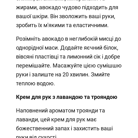
жирами, авокадо чудово підходить для
вашої шкіри. Він зволожить ваші руки,
зробить їх м'якими та еластичними.
Розімніть авокадо в неглибокій мисці до
однорідної маси. Додайте яєчний білок,
вівсяні пластівці та лимонний сік і добре
перемішайте. Масажуйте цією сумішшю
руки і залиште на 20 хвилин. Змийте
теплою водою.
Крем для рук з лавандою та трояндою
Наповнений ароматом троянди та
лаванди, цей крем для рук має
божественний запах і захистить ваші
руки від сухості.