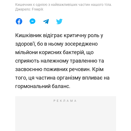
Кишечник є однією з найважливіших частин нашого тіла.
Джерело: Freepik
Кишківник відіграє критичну роль у
здоров'ї, бо в ньому зосереджено
мільйони корисних бактерій, що
сприяють належному травленню та
засвоєнню поживних речовин. Крім
того, ця частина організму впливає на
гормональний баланс.
РЕКЛАМА