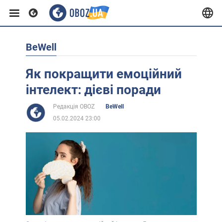
BeWell
Європа
Як покращити емоційний
США
інтелект: дієві поради
Редакція OBOZ
BeWell
Азія
05.02.2024 23:00
Африка
Життя
Лайфхаки