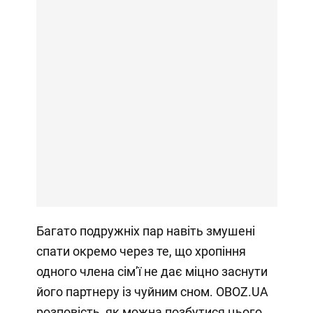
Багато подружніх пар навіть змушені
спати окремо через те, що хропіння
одного члена сімʼї не дає міцно заснути
його партнеру із чуйним сном. OBOZ.UA
розповість, як можна позбутися цього.