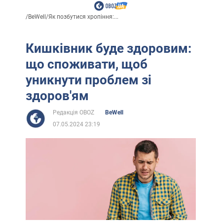
/
BeWell
/
Як позбутися хропіння:...
Кишківник буде здоровим:
що споживати, щоб
уникнути проблем зі
здоров'ям
Редакція OBOZ
BeWell
07.05.2024 23:19