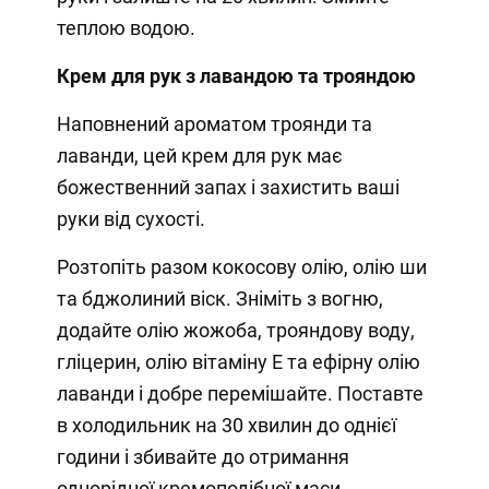
теплою водою.
Крем для рук з лавандою та трояндою
Наповнений ароматом троянди та
лаванди, цей крем для рук має
божественний запах і захистить ваші
руки від сухості.
Розтопіть разом кокосову олію, олію ши
та бджолиний віск. Зніміть з вогню,
додайте олію жожоба, трояндову воду,
гліцерин, олію вітаміну Е та ефірну олію
лаванди і добре перемішайте. Поставте
в холодильник на 30 хвилин до однієї
години і збивайте до отримання
однорідної кремоподібної маси.