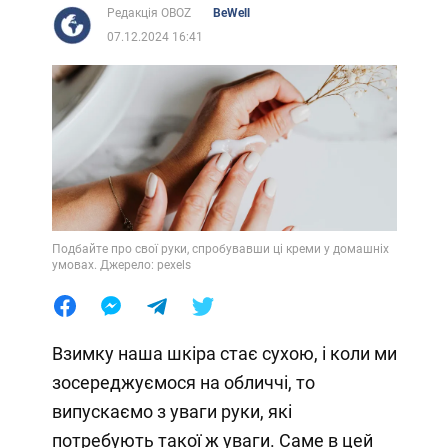
Редакція OBOZ
BeWell
07.12.2024 16:41
Подбайте про свої руки, спробувавши ці креми у домашніх
умовах. Джерело: pexels
Взимку наша шкіра стає сухою, і коли ми
зосереджуємося на обличчі, то
випускаємо з уваги руки, які
потребують такої ж уваги. Саме в цей