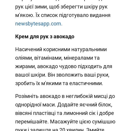
рук цієї зими, щоб зберегти шкіру рук
м'якою. Їх список підготувало видання
newsbytesapp.com.
Крем для рук з авокадо
Насичений корисними натуральними
оліями, вітамінами, мінералами та
жирами, авокадо чудово підходить для
вашої шкіри. Він зволожить ваші руки,
зробить їх м'якими та еластичними.
Розімніть авокадо в неглибокій мисці до
однорідної маси. Додайте яєчний білок,
вівсяні пластівці та лимонний сік і добре
перемішайте. Масажуйте цією сумішшю
руки і залиште на 20 хвилин. Змийте