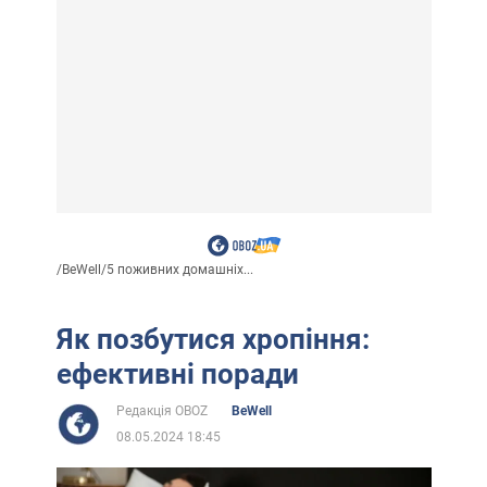
/
BeWell
/
5 поживних домашніх...
Як позбутися хропіння:
ефективні поради
Редакція OBOZ
BeWell
08.05.2024 18:45