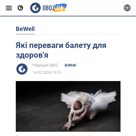
BeWell
Європа
Які переваги балету для
США
здоров'я
Редакція OBOZ
BeWell
Азія
14.02.2024 13:31
Африка
Життя
Лайфхаки