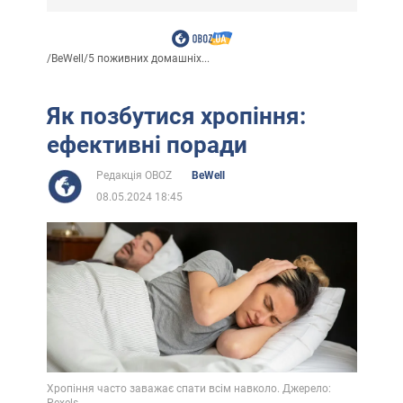
/
BeWell
/
5 поживних домашніх...
Як позбутися хропіння:
ефективні поради
Редакція OBOZ
BeWell
08.05.2024 18:45
Хропіння часто заважає спати всім навколо. Джерело:
Pexels