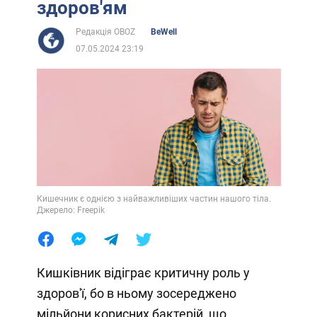
здоров'ям
Редакція OBOZ
BeWell
07.05.2024 23:19
Кишечник є однією з найважливіших частин нашого тіла.
Джерело: Freepik
Кишківник відіграє критичну роль у
здоров'ї, бо в ньому зосереджено
мільйони корисних бактерій, що