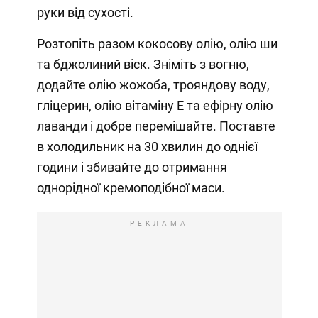
руки від сухості.
Розтопіть разом кокосову олію, олію ши
та бджолиний віск. Зніміть з вогню,
додайте олію жожоба, трояндову воду,
гліцерин, олію вітаміну Е та ефірну олію
лаванди і добре перемішайте. Поставте
в холодильник на 30 хвилин до однієї
години і збивайте до отримання
однорідної кремоподібної маси.
РЕКЛАМА