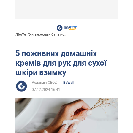
/
BeWell
/
Які переваги балету...
5 поживних домашніх
кремів для рук для сухої
шкіри взимку
Редакція OBOZ
BeWell
07.12.2024 16:41