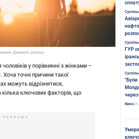
сплат
Суспіль
Авіар
нафто
розпо
страте
Суспіль
ГУР о
інками. Джерело: pixabay
іранс
засто
чоловіків у порівнянні з жінками –
Суспіль
 Хоча точні причини такої
"Були
нах можуть відрізнятися,
Молдо
 кілька ключових факторів, що
через
25
News
РЕКЛАМА
Умєро
ключов