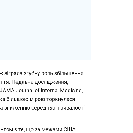
ж зіграла згубну роль збільшення
иття. Недавнє дослідження,
AMA Journal of Internal Medicine,
яка більшою мірою торкнулася
ла зниженню середньої тривалості
нтом є те, що за межами США