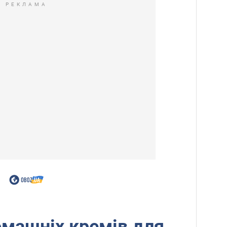
РЕКЛАМА
машніх кремів для