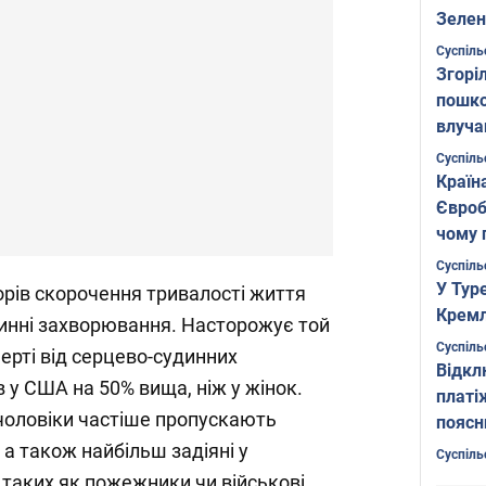
Зелен
листо
Суспіль
Згоріл
пошко
влуча
Фото
Суспіль
Країн
Євроб
чому 
Суспіль
У Тур
орів скорочення тривалості життя
Кремл
динні захворювання. Насторожує той
Суспіль
ерті від серцево-судинних
Відкл
 у США на 50% вища, ніж у жінок.
платі
 чоловіки частіше пропускають
поясн
 а також найбільш задіяні у
Суспіль
 таких як пожежники чи військові,