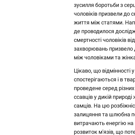
зусилля боротьби з се
чоловіків призвели до 
життя між статями. Напр
де проводилося дослідж
смертності чоловіків ві
захворювань призвело д
між чоловіками та жінк
Цікаво, що відмінності 
спостерігаються і в тва
проведене серед різних 
ссавців у дикій природі
самців. На цю розбіжні
залицяння та шлюбна по
витрачають енергію на
розвиток м'язів, що пот