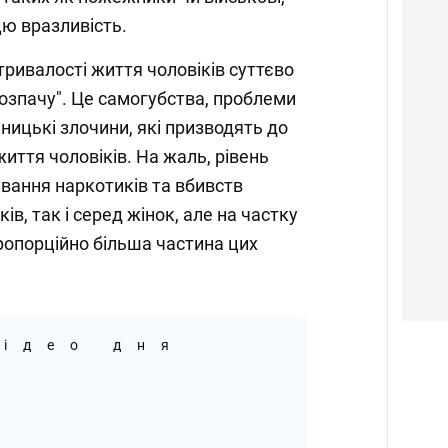
ю вразливість.
тривалості життя чоловіків суттєво
розпачу". Це самогубства, проблеми
ницькі злочини, які призводять до
иття чоловіків. На жаль, рівень
ування наркотиків та вбивств
ів, так і серед жінок, але на частку
ропорційно більша частина цих
ідео дня