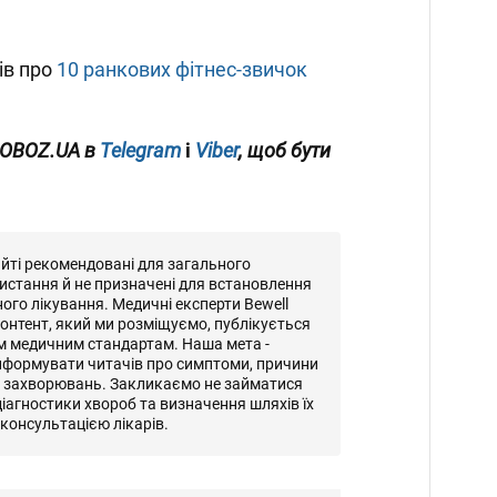
ів про
10 ранкових фітнес-звичок
 OBOZ.UA
в
Telegram
і
Viber
, щоб бути
айті рекомендовані для загального
истання й не призначені для встановлення
ного лікування. Медичні експерти Bewell
онтент, який ми розміщуємо, публікується
м медичним стандартам. Наша мета -
нформувати читачів про симптоми, причини
и захворювань. Закликаємо не займатися
іагностики хвороб та визначення шляхів їх
консультацією лікарів.