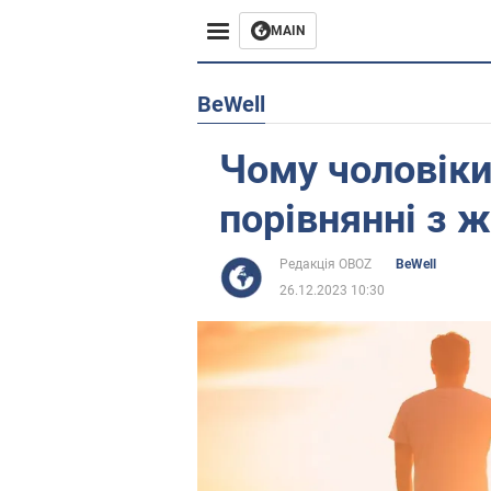
MAIN
Європа
BeWell
США
Чому чоловік
Азія
порівнянні з 
Африка
Редакція OBOZ
BeWell
26.12.2023 10:30
Життя
Лайфхаки