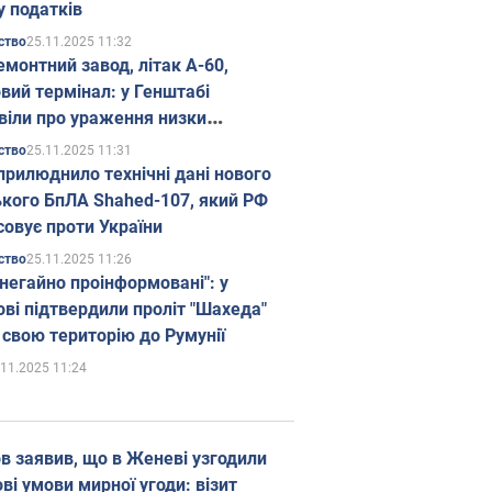
у податків
25.11.2025 11:32
ство
емонтний завод, літак А-60,
вий термінал: у Генштабі
віли про ураження низки
гічних об'єктів Росії
25.11.2025 11:31
ство
прилюднило технічні дані нового
ького БпЛА Shahed-107, який РФ
совує проти України
25.11.2025 11:26
ство
 негайно проінформовані": у
ві підтвердили проліт "Шахеда"
 свою територію до Румунії
.11.2025 11:24
в заявив, що в Женеві узгодили
і умови мирної угоди: візит