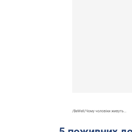
/
BeWell
/
Чому чоловіки живуть...
5 поживних до