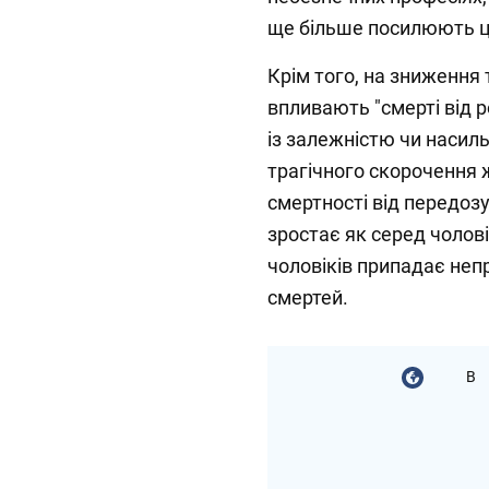
ще більше посилюють ц
Крім того, на зниження 
впливають "смерті від 
із залежністю чи насиль
трагічного скорочення ж
смертності від передоз
зростає як серед чоловік
чоловіків припадає неп
смертей.
В