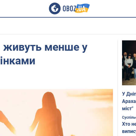
и живуть менше у
жінками
У Дні
Араха
міст"
Суспіль
Хто н
випис