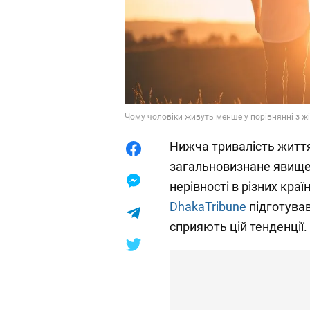
Чому чоловіки живуть менше у порівнянні з ж
Нижча тривалість життя 
загальновизнане явище.
нерівності в різних краї
DhakaTribune
підготував
сприяють цій тенденції.