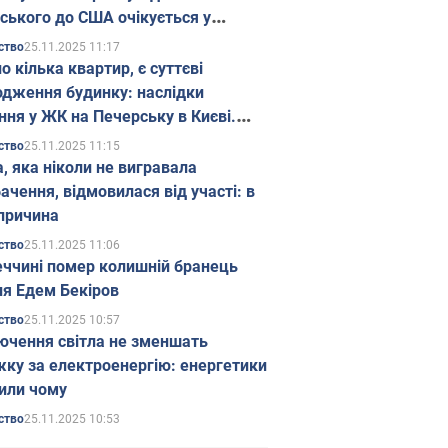
ського до США очікується у
паді
25.11.2025 11:17
ство
о кілька квартир, є суттєві
дження будинку: наслідки
ння у ЖК на Печерську в Києві.
25.11.2025 11:15
ство
а, яка ніколи не вигравала
ачення, відмовилася від участі: в
причина
25.11.2025 11:06
ство
еччині помер колишній бранець
я Едем Бекіров
25.11.2025 10:57
ство
ючення світла не зменшать
жку за електроенергію: енергетики
или чому
25.11.2025 10:53
ство