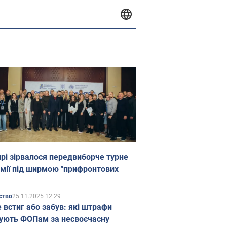
прі зірвалося передвиборче турне
мії під ширмою "прифронтових
25.11.2025 12:29
ство
е встиг або забув: які штрафи
ують ФОПам за несвоєчасну