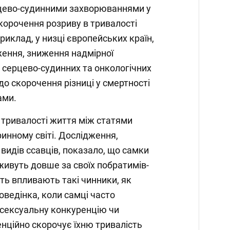
рцево-судинними захворюваннями у
скорочення розриву в тривалості
иклад, у низці європейських країн,
ення, зниження надмірної
д серцево-судинних та онкологічних
о скорочення різниці у смертності
ами.
у тривалості життя між статями
ринному світі. Дослідження,
видів ссавців, показало, що самки
 живуть довше за своїх побратимів-
сть впливають такі чинники, як
ведінка, коли самці часто
 сексуальну конкуренцію чи
енційно скорочує їхню тривалість