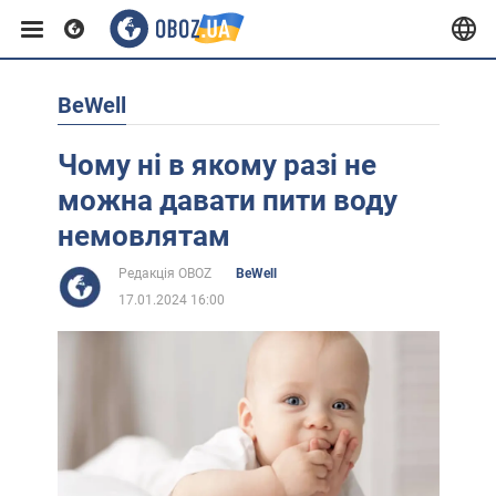
BeWell
Європа
Чому ні в якому разі не
США
можна давати пити воду
немовлятам
Азія
Редакція OBOZ
BeWell
17.01.2024 16:00
Африка
Життя
Лайфхаки