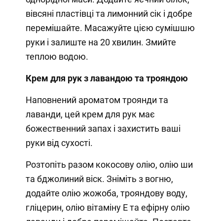
вівсяні пластівці та лимонний сік і добре
перемішайте. Масажуйте цією сумішшю
руки і залиште на 20 хвилин. Змийте
теплою водою.
Крем для рук з лавандою та трояндою
Наповнений ароматом троянди та
лаванди, цей крем для рук має
божественний запах і захистить ваші
руки від сухості.
Розтопіть разом кокосову олію, олію ши
та бджолиний віск. Зніміть з вогню,
додайте олію жожоба, трояндову воду,
гліцерин, олію вітаміну Е та ефірну олію