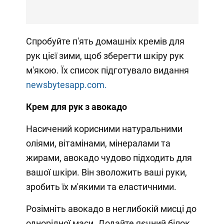
Спробуйте п'ять домашніх кремів для
рук цієї зими, щоб зберегти шкіру рук
м'якою. Їх список підготувало видання
newsbytesapp.com.
Крем для рук з авокадо
Насичений корисними натуральними
оліями, вітамінами, мінералами та
жирами, авокадо чудово підходить для
вашої шкіри. Він зволожить ваші руки,
зробить їх м'якими та еластичними.
Розімніть авокадо в неглибокій мисці до
однорідної маси. Додайте яєчний білок,