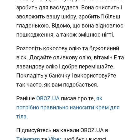
зробить для вас чудеса. Вона очистить і
зволожить вашу шкіру, зробить її більш
гладенькою. Відомо, що вона відновлює
пошкодження, а також зміцнює нігті.
Розтопіть кокосову олію та бджолиний
віск. Додайте оливкову олію, вітамін Е та
лавандову олію і добре перемішайте.
Покладіть у баночку і використовуйте
так часто, як вам подобається.
Раніше
OBOZ.UA
писав про те,
як
потрібно правильно наносити крем для
тіла.
Підписуйтесь на канали OBOZ.UA в
Telegram
та
Viber
, щоб бути в курсі