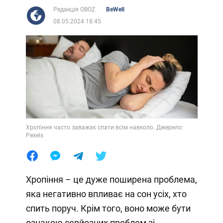
Редакція OBOZ
BeWell
08.05.2024 18:45
Хропіння часто заважає спати всім навколо. Джерело:
Pexels
Хропіння – це дуже поширена проблема,
яка негативно впливає на сон усіх, хто
спить поруч. Крім того, воно може бути
ознакою серйозних проблем зі