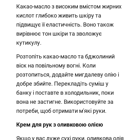
Какао-масло з високим вмістом жирних
кислот глибоко живить шкіру та
підвищує її еластичність. Воно також
вирівнює тон шкіри та зволожує
кутикулу.
Розтопіть какао-масло та бджолиний
віск на повільному вогні. Коли
розтопиться, додайте мигдалеву олію і
добре збийте. Перекладіть суміш у
банку і поставте в холодильник, поки
вона не застигне. Використовуйте за
потреби, щоб отримати м'які руки.
Крем для рук з оливковою олією
Якщо у вас дуже сухі руки, оливкова олія