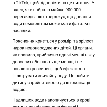
в TikTok, щоб відповісти на це питання. У
відео, яке набрало майже 900 000
переглядів, він стверджує, що давання
води немовлятам може мати фатальні
наслідки.
Пояснення криється у розмірі та зрілості
нирок новонароджених дітей. Ці органи,
як правило, приблизно вдвічі менші ніж у
дорослих або навіть ще менші, і не
повністю розвинені, щоб ефективно
фільтрувати звичайну воду. Це робить
дитину сприйнятливою до інтоксикації
водою.
Надлишок води накопичується в крові
дитини, розріджуючи вміст солі і