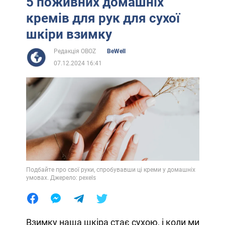
5 поживних домашніх
кремів для рук для сухої
шкіри взимку
Редакція OBOZ
BeWell
07.12.2024 16:41
Подбайте про свої руки, спробувавши ці креми у домашніх
умовах. Джерело: pexels
Взимку наша шкіра стає сухою, і коли ми