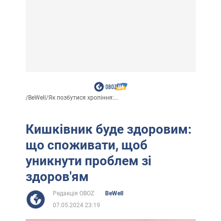
/
BeWell
/
Як позбутися хропіння:...
Кишківник буде здоровим:
що споживати, щоб
уникнути проблем зі
здоров'ям
Редакція OBOZ
BeWell
07.05.2024 23:19