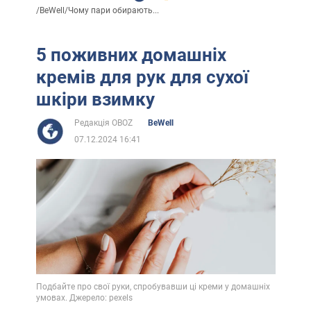
/
BeWell
/
Чому пари обирають...
5 поживних домашніх
кремів для рук для сухої
шкіри взимку
Редакція OBOZ
BeWell
07.12.2024 16:41
Подбайте про свої руки, спробувавши ці креми у домашніх
умовах. Джерело: pexels