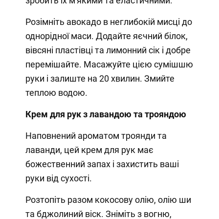
зробить їх м'якими та еластичними.
Розімніть авокадо в неглибокій мисці до
однорідної маси. Додайте яєчний білок,
вівсяні пластівці та лимонний сік і добре
перемішайте. Масажуйте цією сумішшю
руки і залиште на 20 хвилин. Змийте
теплою водою.
Крем для рук з лавандою та трояндою
Наповнений ароматом троянди та
лаванди, цей крем для рук має
божественний запах і захистить ваші
руки від сухості.
Розтопіть разом кокосову олію, олію ши
та бджолиний віск. Зніміть з вогню,