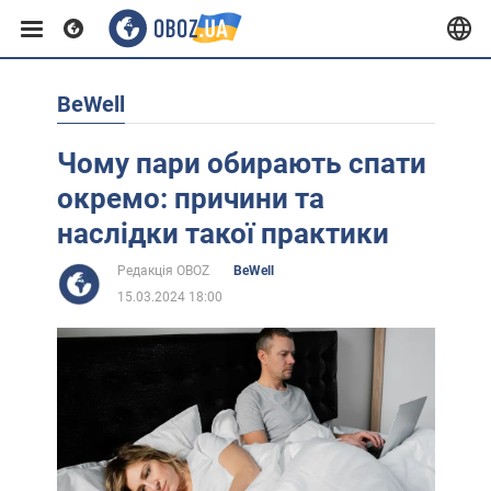
BeWell
Європа
Чому пари обирають спати
США
окремо: причини та
наслідки такої практики
Азія
Редакція OBOZ
BeWell
15.03.2024 18:00
Африка
Життя
Лайфхаки