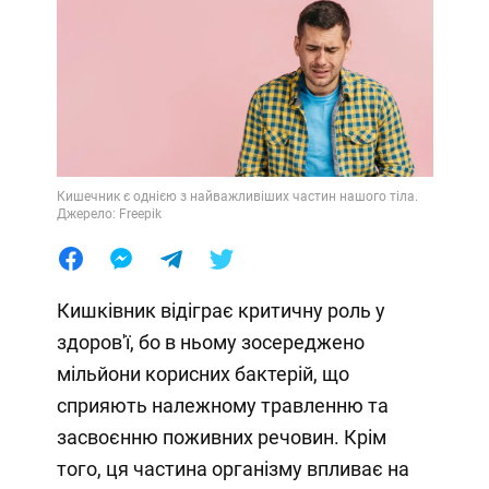
Кишечник є однією з найважливіших частин нашого тіла.
Джерело: Freepik
Кишківник відіграє критичну роль у
здоров'ї, бо в ньому зосереджено
мільйони корисних бактерій, що
сприяють належному травленню та
засвоєнню поживних речовин. Крім
того, ця частина організму впливає на