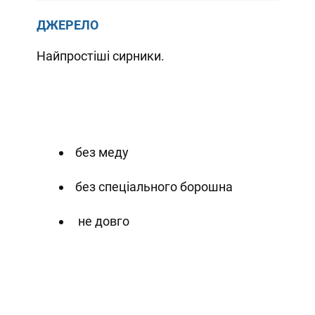
ДЖЕРЕЛО
Найпростіші сирники.
без меду
без спеціального борошна
не довго