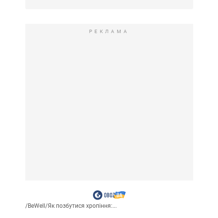
РЕКЛАМА
/
BeWell
/
Як позбутися хропіння:...