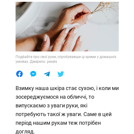
Подбайте про свої руки, спробувавши ці креми у домашніх
умовах. Джерело: pexels
Взимку наша шкіра стає сухою, і коли ми
зосереджуємося на обличчі, то
випускаємо з уваги руки, які
потребують такої ж уваги. Саме в цей
період нашим рукам теж потрібен
догляд.