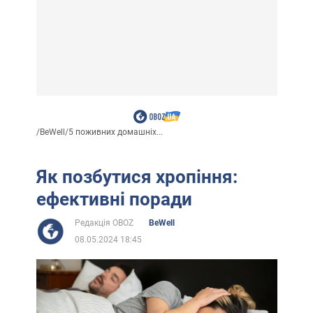
/
BeWell
/
5 поживних домашніх...
Як позбутися хропіння:
ефективні поради
Редакція OBOZ
BeWell
08.05.2024 18:45