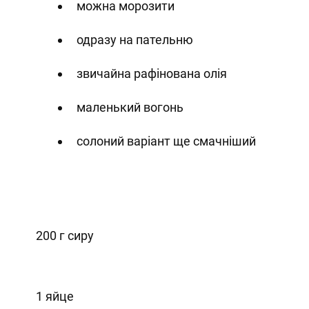
можна морозити
одразу на пательню
звичайна рафінована олія
маленький вогонь
солоний варіант ще смачніший
200 г сиру
1 яйце