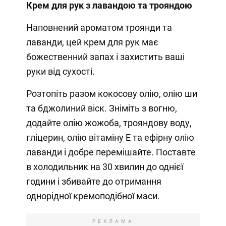
Крем для рук з лавандою та трояндою
Наповнений ароматом троянди та
лаванди, цей крем для рук має
божественний запах і захистить ваші
руки від сухості.
Розтопіть разом кокосову олію, олію ши
та бджолиний віск. Зніміть з вогню,
додайте олію жожоба, трояндову воду,
гліцерин, олію вітаміну Е та ефірну олію
лаванди і добре перемішайте. Поставте
в холодильник на 30 хвилин до однієї
години і збивайте до отримання
однорідної кремоподібної маси.
РЕКЛАМА