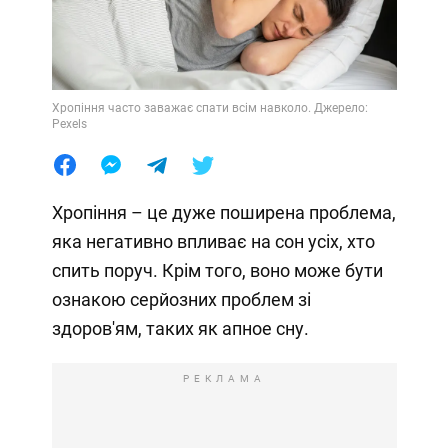
Хропіння часто заважає спати всім навколо. Джерело:
Pexels
Хропіння – це дуже поширена проблема,
яка негативно впливає на сон усіх, хто
спить поруч. Крім того, воно може бути
ознакою серйозних проблем зі
здоров'ям, таких як апное сну.
РЕКЛАМА