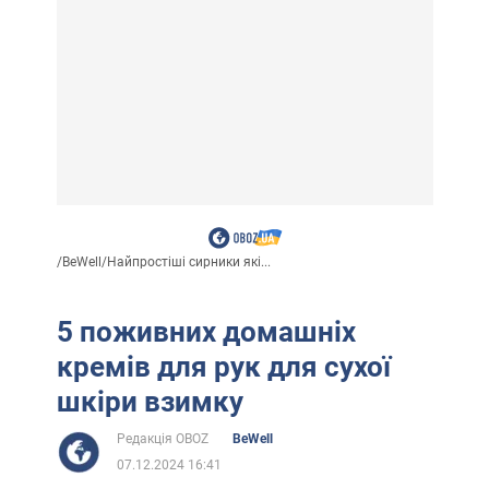
/
BeWell
/
Найпростіші сирники які...
5 поживних домашніх
кремів для рук для сухої
шкіри взимку
Редакція OBOZ
BeWell
07.12.2024 16:41