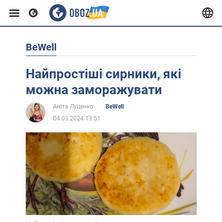
BeWell
Європа
Найпростіші сирники, які
США
можна заморажувати
Аніта Луценко
BeWell
Азія
04.03.2024 13:51
Африка
Життя
Лайфхаки