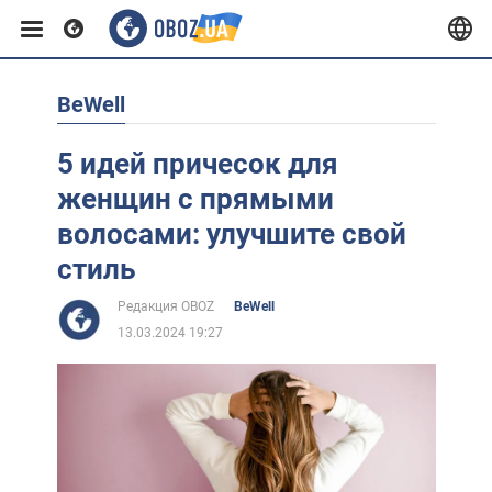
BeWell
Европа
5 идей причесок для
США
женщин с прямыми
волосами: улучшите свой
Азия
стиль
Редакция OBOZ
BeWell
Африка
13.03.2024 19:27
Жизнь
Лайфхаки