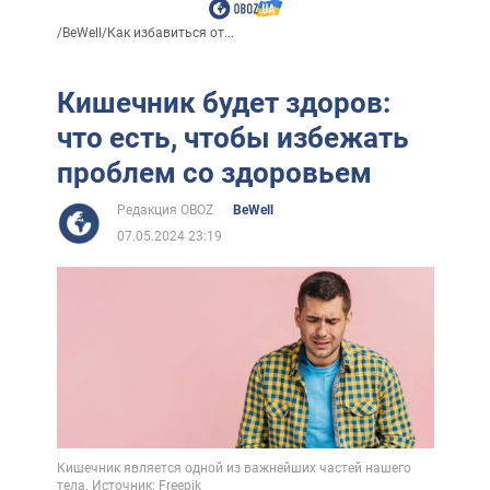
/
BeWell
/
Как избавиться от...
Кишечник будет здоров:
что есть, чтобы избежать
проблем со здоровьем
Редакция OBOZ
BeWell
07.05.2024 23:19
Кишечник является одной из важнейших частей нашего
тела. Источник: Freepik