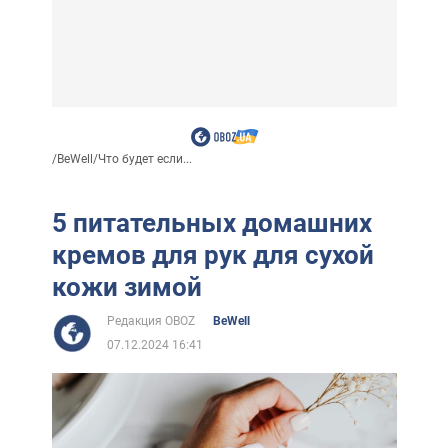
/
BeWell
/
Что будет если...
5 питательных домашних
кремов для рук для сухой
кожи зимой
Редакция OBOZ
BeWell
07.12.2024 16:41