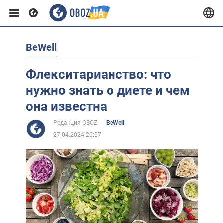
BeWell
Европа
Флекситарианство: что
США
нужно знать о диете и чем
она известна
Азия
Редакция OBOZ
BeWell
27.04.2024 20:57
Африка
Жизнь
Лайфхаки