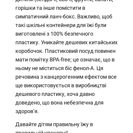
горішки та інше помістити в
симпатичний ланч-бокс. Важливо, щоб
такі шкільні контейнери для їжі були
виготовлені з 100% безпечного
пластику. Уникайте дешевих китайських
коробочок. Пластиковий посуд повинен
мати помітку BPA-free; це означає, що в
ньому не міститься біс фенол-А. Ця
речовина з канцерогенним ефектом все
ще використовується в виробництві
дешевого пластику, хоча давно
доведено, що вона небезпечна для
здоров’я.
Давайте дітям правильну їжу в
правильній упаковці!