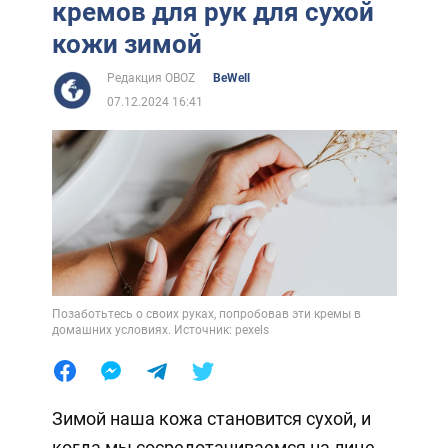
кремов для рук для сухой
кожи зимой
Редакция OBOZ
BeWell
07.12.2024 16:41
Позаботьтесь о своих руках, попробовав эти кремы в
домашних условиях. Источник: pexels
Зимой наша кожа становится сухой, и
когда мы сосредотачиваемся на лице,