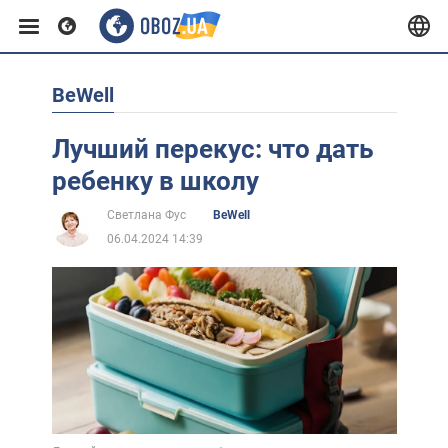
BeWell
Европа
Лучший перекус: что дать
США
ребенку в школу
Светлана Фус
BeWell
Азия
06.04.2024 14:39
Африка
Жизнь
Лайфхаки