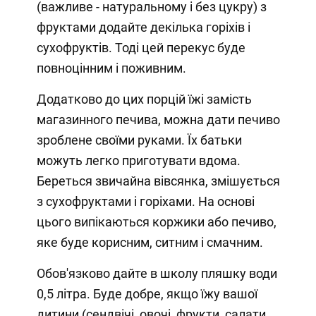
(важливе - натуральному і без цукру) з
фруктами додайте декілька горіхів і
сухофруктів. Тоді цей перекус буде
повноцінним і поживним.
Додатково до цих порцій їжі замість
магазинного печива, можна дати печиво
зроблене своїми руками. Їх батьки
можуть легко приготувати вдома.
Береться звичайна вівсянка, змішується
з сухофруктами і горіхами. На основі
цього випікаються коржики або печиво,
яке буде корисним, ситним і смачним.
Обов'язково дайте в школу пляшку води
0,5 літра. Буде добре, якщо їжу вашої
дитини (сендвічі, овочі, фрукти, салати,