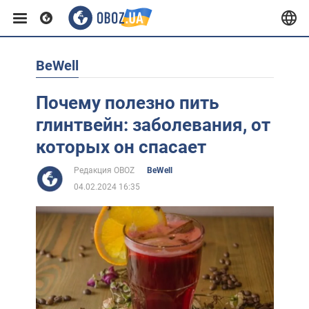
BeWell
Европа
Почему полезно пить
США
глинтвейн: заболевания, от
которых он спасает
Азия
Редакция OBOZ
BeWell
04.02.2024 16:35
Африка
Жизнь
Лайфхаки