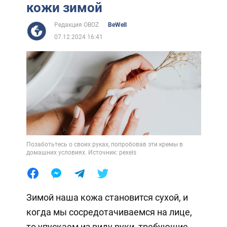
кожи зимой
Редакция OBOZ
BeWell
07.12.2024 16:41
Позаботьтесь о своих руках, попробовав эти кремы в
домашних условиях. Источник: pexels
Зимой наша кожа становится сухой, и
когда мы сосредотачиваемся на лице,
то упускаем из виду руки, требующие