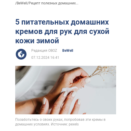
/
BeWell
/
Рецепт полезных домашних...
5 питательных домашних
кремов для рук для сухой
кожи зимой
Редакция OBOZ
BeWell
07.12.2024 16:41
Позаботьтесь о своих руках, попробовав эти кремы в
домашних условиях. Источник: pexels