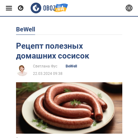
BeWell
Европа
Рецепт полезных
США
домашних сосисок
Светлана Фус
BeWell
Азия
22.03.2024 09:38
Африка
Жизнь
Лайфхаки