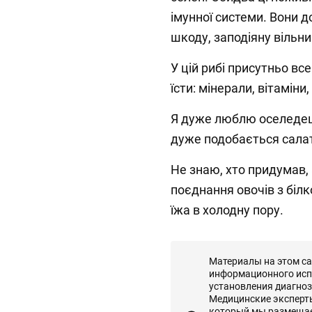
імунної системи. Вони 
шкоду, заподіяну вільним
У цій рибі присутньо все 
їсти: мінерали, вітаміни, 
⁣⁣Я дуже люблю оселеде
дуже подобається салат "
Не знаю, хто придумав,
поєднання овочів з біл
їжа в холодну пору.⠀⁣⁣⠀⁣⁣⠀
Материалы на этом с
информационного исп
установления диагноз
Медицинские эксперты 
который мы размещаем