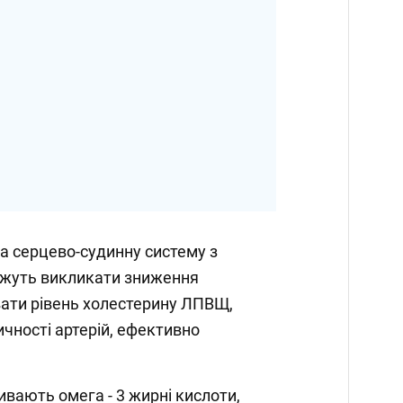
а серцево-судинну систему з
ожуть викликати зниження
вати рівень холестерину ЛПВЩ,
ичності артерій, ефективно
⁣⠀⁣⁣⠀
ивають омега - 3 жирні кислоти,