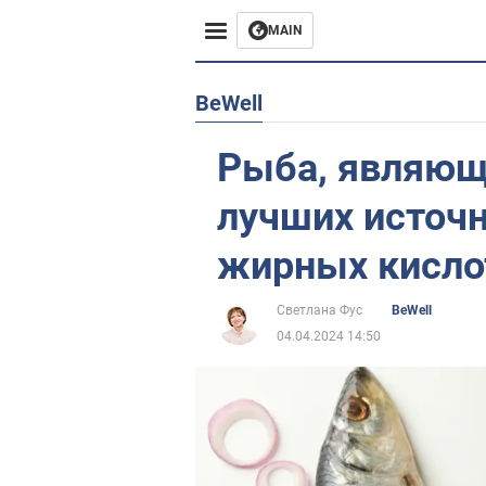
MAIN
Европа
BeWell
США
Рыба, являющ
Азия
лучших источн
Африка
жирных кисло
Жизнь
Светлана Фус
BeWell
04.04.2024 14:50
Лайфхаки