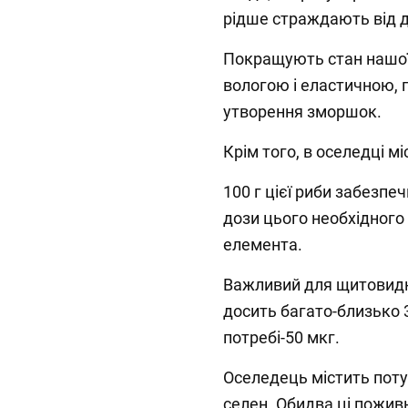
рідше страждають від депр
Покращують стан нашої 
вологою і еластичною,
утворення зморшок.⁣⁣⠀⁣⁣⠀⁣
Крім того, в оселедці міст
100 г цієї риби забезп
дози цього необхідного
елемента. ⁣⁣⠀⁣⁣⠀
Важливий для щитовидно
досить багато-близько 3
потребі-50 мкг.⁣⁣⠀⁣⁣⠀⁣⁣⠀
⁣Оселедець містить поту
селен. Обидва ці пожив