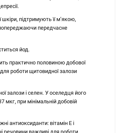
есії.⁣⁣⠀⁣⁣⠀⁣⁣⠀
шкіри, підтримують її м’якою,
 попереджаючи передчасне
⁣⠀
иться йод. ⁣⁣⠀⁣⁣⠀
ечить практично половиною добової
 для роботи щитовидної залози
ї залози і селен. У оселедця його
7 мкг, при мінімальній добовій
жні антиоксиданти: вітамін Е і
ні речовини важливі для роботи