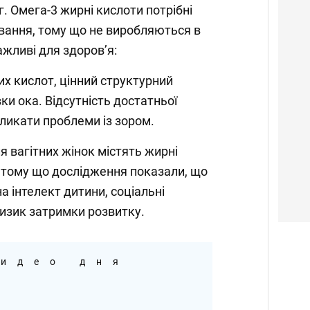
г. Омега-3 жирні кислоти потрібні
вання, тому що не виробляються в
иві для здоров’я: ⁣ ⁣ ⠀ ⁣⁣⠀⁣⁣⠀
их кислот, цінний структурний
вки ока. Відсутність достатньої
кати проблеми із зором.⁣⁣⠀⁣⁣⠀⁣⁣⠀
я вагітних жінок містять жирні
 тому що дослідження показали, що
 інтелект дитини, соціальні
ик затримки розвитку.⁣⁣⠀⁣⁣⠀⁣⁣⠀
идео дня