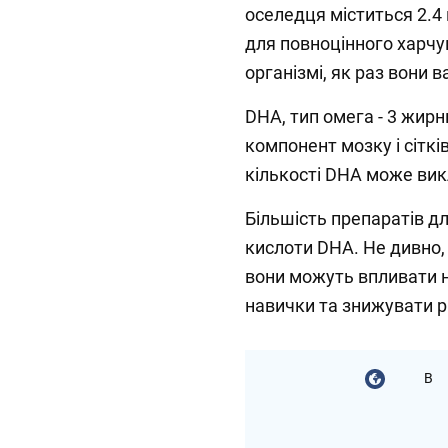
оселедця міститься 2.4 
для повноцінного харчу
організмі, як раз вони важл
DHA, тип омега - 3 жирн
компонент мозку і сіткі
кількості DHA може викли
Більшість препаратів дл
кислоти DHA. Не дивно,
вони можуть впливати на
навички та знижувати риз
В