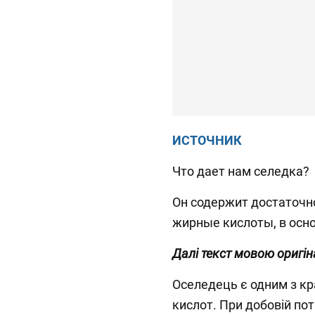
ИСТОЧНИК
Что дает нам селедка?
⁣⁣Он содержит достаточ
жирные кислоты, в основн
Далі текст мовою оригін
Оселедець є одним з к
кислот. При добовій потре