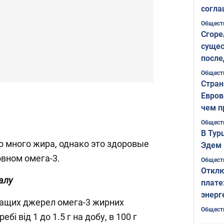
согла
ожида
Общест
Сгоре
сущес
после
Печер
Общест
Стран
Евров
чем п
Общест
В Тур
но много жира, однако это здоровые
Эдем 
ом омега-3. ⁣⁣⠀⁣⁣
Общест
Отклю
алу
плате
энерг
ращих джерел омега-3 жирних
Общест
бі від 1 до 1.5 г на добу, в 100 г