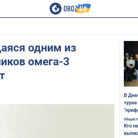
аяся одним из
иков омега-3
т
В Дне
турне
"приф
Общест
Кто н
выпис