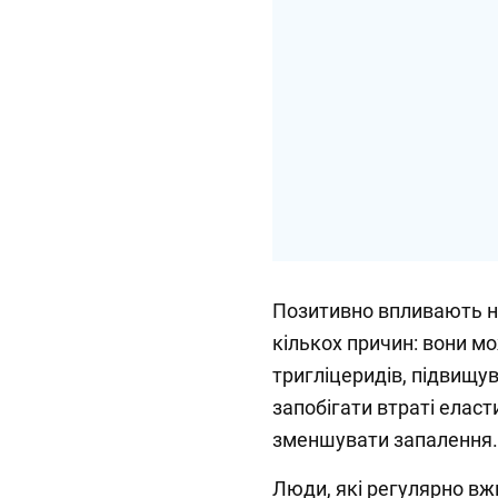
Позитивно впливають н
кількох причин: вони м
тригліцеридів, підвищу
запобігати втраті еласт
зменшувати запалення.⁣⁣⠀⁣
Люди, які регулярно вж