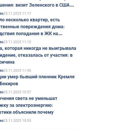
шения: визит Зеленского в США
ется в ноябре
25.11.2025 11:17
во
ло несколько квартир, есть
твенные повреждения дома:
дствия попадания в ЖК на
ске в Киеве. Фото
25.11.2025 11:15
во
а, которая никогда не выигрывала
идение, отказалась от участия: в
ричина
25.11.2025 11:06
во
ции умер бывший пленник Кремля
Бекиров
25.11.2025 10:57
во
чения света не уменьшат
жку за электроэнергию:
етики объяснили почему
25.11.2025 10:53
во