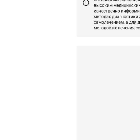
высоким медицинским
качественно информир
методах диагностики
самолечением, а для 
методов их лечения с