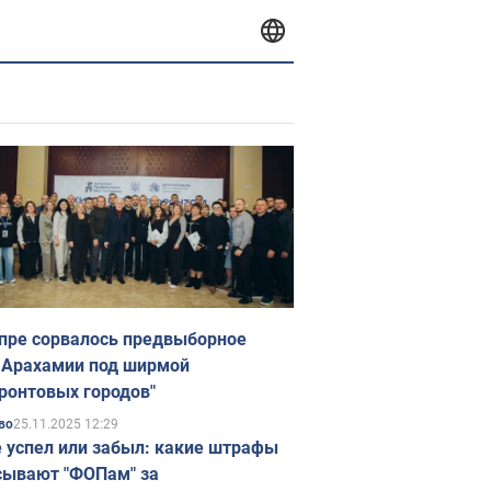
пре сорвалось предвыборное
 Арахамии под ширмой
ронтовых городов"
25.11.2025 12:29
во
е успел или забыл: какие штрафы
ывают "ФОПам" за