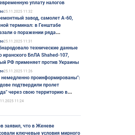
евременную уплату налогов
25.11.2025 11:32
во
емонтный завод, самолет А-60,
ной терминал: в Генштабе
азали о поражении ряда
егических объектов России
25.11.2025 11:31
во
бнародовало технические данные
о иранского БпЛА Shahed-107,
ый РФ применяет против Украины
25.11.2025 11:26
во
 немедленно проинформированы":
дове подтвердили пролет
да" через свою территорию в
нию
.11.2025 11:24
в заявил, что в Женеве
совали ключевые условия мирного