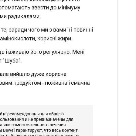
допомагають звести до мінімуму
и радикалами.⁣⁣⠀⁣⁣⠀⁣⁣⠀
те, заради чого ми з вами її і повинні
амінокислоти, корисні жири.⁣⁣⠀⁣⁣⠀⁣⁣⠀
ць і вживаю його регулярно. Мені
Шуба". ⁣⁣⠀⁣⁣⠀
 але вийшло дуже корисне
ковим продуктом - поживна і смачна
айте рекомендованы для общего
ользования и не предназначены для
а или самостоятельного лечения.
Bewell гарантируют, что весь контент,
, публикуется и соответствует самым