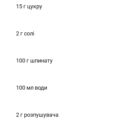
15 г цукру
2 г солі
100 г шпинату
100 мл води
2 г розпушувача