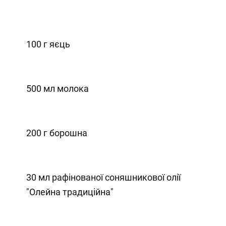
100 г яєць
500 мл молока
200 г борошна
30 мл рафінованої соняшникової олії
"Олейна традиційна"