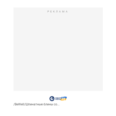
РЕКЛАМА
/
BeWell
/
Шпинатные блины со...