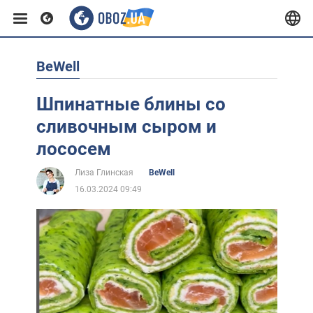
BeWell
Европа
Шпинатные блины со
США
сливочным сыром и
лососем
Азия
Лиза Глинская
BeWell
16.03.2024 09:49
Африка
Жизнь
Лайфхаки