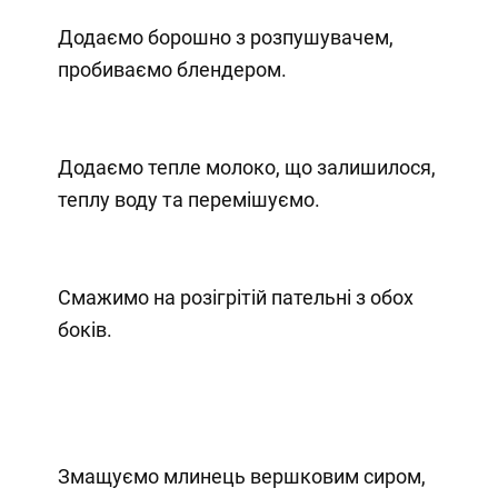
Додаємо борошно з розпушувачем,
пробиваємо блендером.
Додаємо тепле молоко, що залишилося,
теплу воду та перемішуємо.
Смажимо на розігрітій пательні з обох
боків.
Змащуємо млинець вершковим сиром,