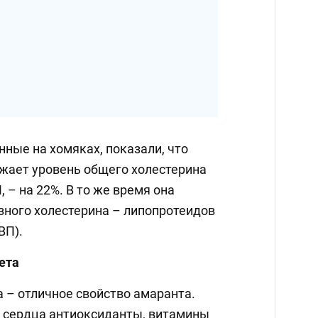
ные на хомяках, показали, что
жает уровень общего холестерина
, – на 22%. В то же время она
зного холестерина – липопротеидов
ВП).
ета
– отличное свойство амаранта.
 сердца антиоксиданты, витамины