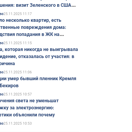
шения: визит Зеленского в США
ется в ноябре
25.11.2025 11:17
во
ло несколько квартир, есть
твенные повреждения дома:
дствия попадания в ЖК на
ске в Киеве. Фото
25.11.2025 11:15
во
а, которая никогда не выигрывала
идение, отказалась от участия: в
ричина
25.11.2025 11:06
во
ции умер бывший пленник Кремля
Бекиров
25.11.2025 10:57
во
чения света не уменьшат
жку за электроэнергию:
етики объяснили почему
25.11.2025 10:53
во