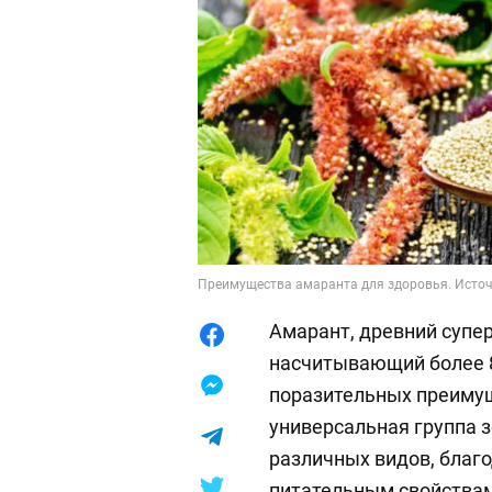
Преимущества амаранта для здоровья. Источн
Амарант, древний супер
насчитывающий более 8
поразительных преимущ
универсальная группа 
различных видов, благ
питательным свойства