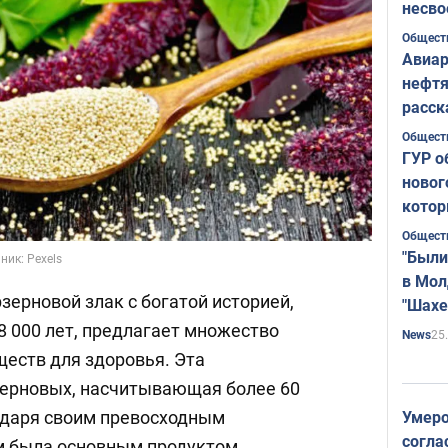
несво
Общест
Авиар
нефтя
расск
страт
Общест
ГУР о
новог
котор
Общест
"Были
ик: Pexels
в Мол
зерновой злак с богатой историей,
"Шахе
Румы
 000 лет, предлагает множество
25
News
еств для здоровья. Эта
зерновых, насчитывающая более 60
одаря своим превосходным
Умеро
согла
м была основным продуктом