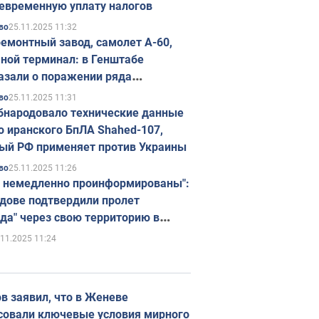
евременную уплату налогов
25.11.2025 11:32
во
емонтный завод, самолет А-60,
ной терминал: в Генштабе
азали о поражении ряда
егических объектов России
25.11.2025 11:31
во
бнародовало технические данные
о иранского БпЛА Shahed-107,
ый РФ применяет против Украины
25.11.2025 11:26
во
 немедленно проинформированы":
дове подтвердили пролет
да" через свою территорию в
нию
.11.2025 11:24
в заявил, что в Женеве
совали ключевые условия мирного