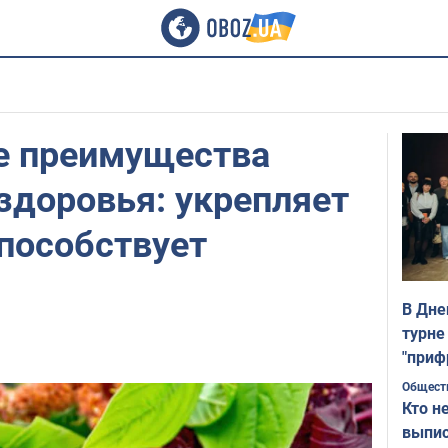
е преимущества
здоровья: укрепляет
пособствует
В Дне
турне
"приф
Общест
Кто н
выпис