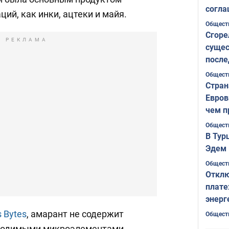
согла
ций, как инки, ацтеки и майя.
ожида
Общест
Сгоре
РЕКЛАМА
сущес
после
Печер
Общест
Стран
Евров
чем п
Общест
В Тур
Эдем 
Общест
Отклю
плате
энерг
 Bytes
, амарант не содержит
Общест
бходимыми микроэлементами,