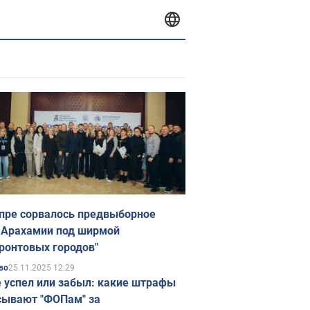
пре сорвалось предвыборное
 Арахамии под ширмой
ронтовых городов"
25.11.2025 12:29
во
е успел или забыл: какие штрафы
ывают "ФОПам" за