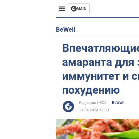
MAIN
Европа
BeWell
США
Впечатляющи
Азия
амаранта для 
Африка
иммунитет и с
похудению
Жизнь
Лайфхаки
Редакция OBOZ
BeWell
11.04.2024 12:00