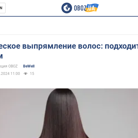
N
ское выпрямление волос: подходи
м
кция OBOZ
BeWell
.2024 11:00
15
е и красота
ки