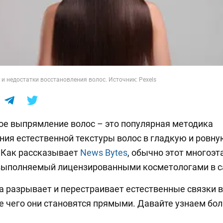
и недостатки восстановления волос. Источник: Pexels
е выпрямление волос – это популярная методика
ия естественной текстуры волос в гладкую и ровну
 Как рассказывает
News Bytes
, обычно этот многоэ
 выполняемый лицензированными косметологами в с
 разрывает и перестраивает естественные связки в
е чего они становятся прямыми. Давайте узнаем бо