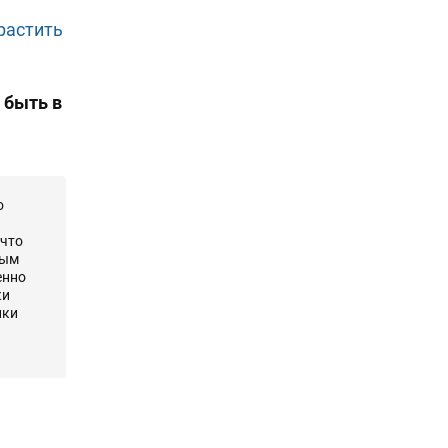
растить
 быть в
о
 что
мым
енно
ки
ики