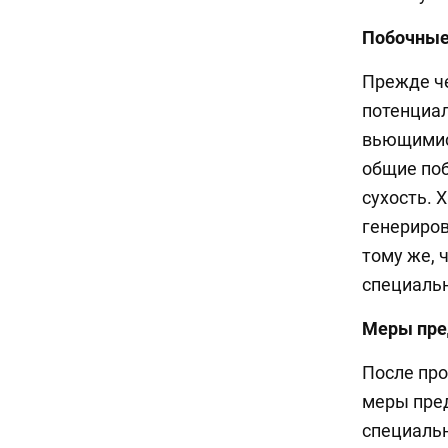
Побочные
Прежде че
потенциал
вьющимис
общие поб
сухость. 
генериров
тому же, 
специальн
Меры пре
После пр
меры пред
специальн