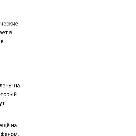
ические
ает в
ие
лены на
оторый
ут
 ещё на
 феном.