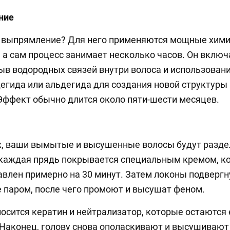
ние
е выпрямление? Для него применяются мощные хим
 а сам процесс занимает несколько часов. Он включ
ыв водородных связей внутри волоса и использован
гида или альдегида для создания новой структуры
Эффект обычно длится около пяти-шести месяцев.
х, ваши вымытые и высушенные волосы будут разде
 каждая прядь покрывается специальным кремом, к
авлен примерно на 30 минут. Затем локоны подвергн
 паром, после чего промоют и высушат феном.
осится кератин и нейтрализатор, которые остаются
 Наконец, голову снова ополаскивают и высушивают