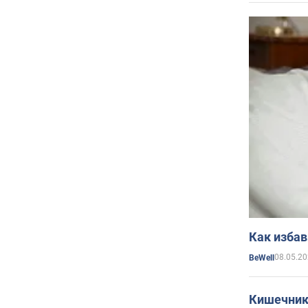
Как избав
08.05.20
BeWell
Кишечник 