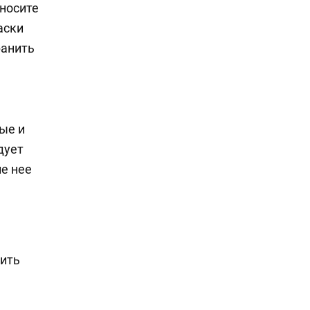
носите
аски
ранить
ые и
дует
ле нее
тить