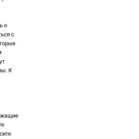
ь о
ься с
оторые
и
ут
вы. К
ежащие
те
сите