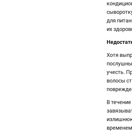
кондицион
сыворотку
для питан
их здоров
Недостат
Хотя вып
послушные
учесть. П
волосы ст
поврежде
В течение
завязыват
излишнюю 
временем