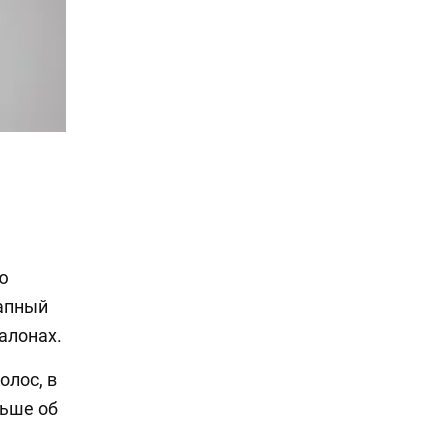
ю
тапный
алонах.
олос, в
льше об