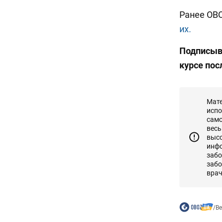
Ранее OB
их.
Подписыв
курсе пос
Мате
испо
само
весь
высо
инфо
забо
забо
врач
/
Be