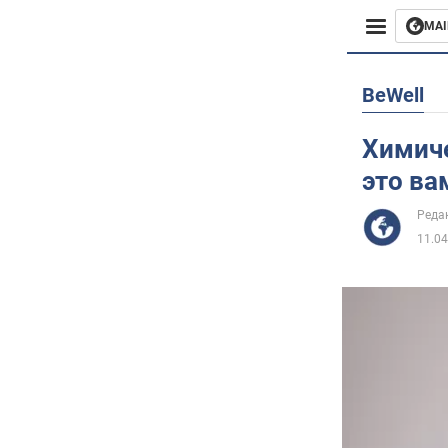
MAI
Европа
BeWell
США
Химиче
это ва
Азия
Реда
Африка
11.04
Жизнь
Здоровь
Лайфха