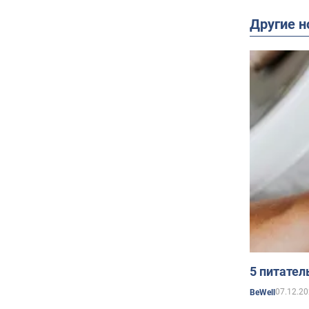
Другие н
5 питател
07.12.20
BeWell