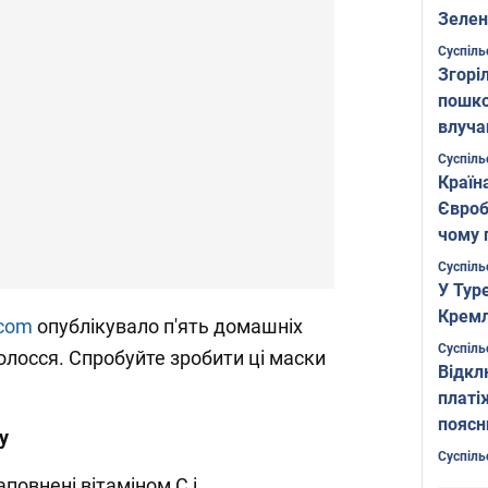
Зелен
листо
Суспіль
Згоріл
пошко
влуча
Фото
Суспіль
Країн
Євроб
чому 
Суспіль
У Тур
Кремл
.com
опублікувало п'ять домашніх
Суспіль
олосся. Спробуйте зробити ці маски
Відкл
платі
поясн
у
Суспіль
наповнені вітаміном С і