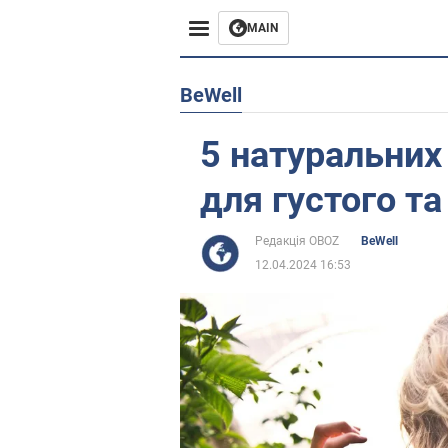
MAIN
Європа
BeWell
США
5 натуральних
Азія
для густого та
Африка
Редакція OBOZ
BeWell
12.04.2024 16:53
Життя
Лайфхаки