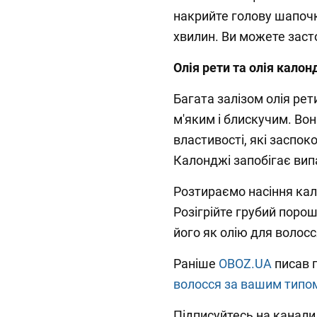
накрийте голову шапоч
хвилин. Ви можете засто
Олія рети та олія калон
Багата залізом олія рет
м'яким і блискучим. Во
властивості, які заспо
Калонджі запобігає вип
Розтираємо насіння кало
Розігрійте грубий порош
його як олію для волосс
Раніше
OBOZ.UA
писав п
волосся за вашим типом
Підписуйтесь на канал