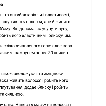
ра
і та антибактеріальні властивості,
ращує якість волосся, але й живить
б'єму. Він допомагає усунути лупу,
робить його еластичним і блискучим.
хи свіжовичавленого гелю алое вера
о м'яким шампунем через 30 хвилин.
 а також зволожуючі та зміцнюючі
аска живить волосся і робить його
плутування, додає блиску і робить
та сильною.
у олію. Нанесіть маску на волосся і