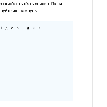
і кип'ятіть п'ять хвилин. Після
вуйте як шампунь.
ідео дня