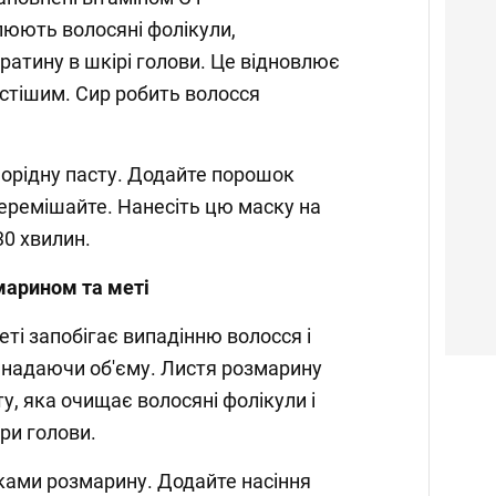
люють волосяні фолікули,
атину в шкірі голови. Це відновлює
устішим. Сир робить волосся
норідну пасту. Додайте порошок
е перемішайте. Нанесіть цю маску на
30 хвилин.
марином та меті
ті запобігає випадінню волосся і
 надаючи об'єму. Листя розмарину
у, яка очищає волосяні фолікули і
ри голови.
чками розмарину. Додайте насіння