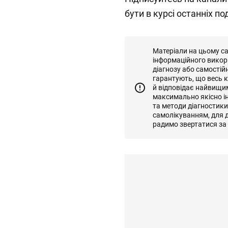
бути в курсі останніх под
Матеріали на цьому с
інформаційного викор
діагнозу або самостій
гарантують, що весь к
й відповідає найвищи
максимально якісно і
та методи діагностик
самолікуванням, для д
радимо звертатися за 