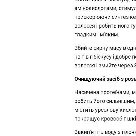
амінокислотами, стиму
прискорюючи синтез кер
волосся і робить його г
гладким і м'яким.
Збийте сирну масу в од
квітів гібіскусу і добр
волосся і змийте через 
Очищуючий засіб з роз
Насичена протеїнами, ме
робить його сильнішим,
містить урсолову кислот
покращує кровообіг шкі
Закип'ятіть воду з гіло