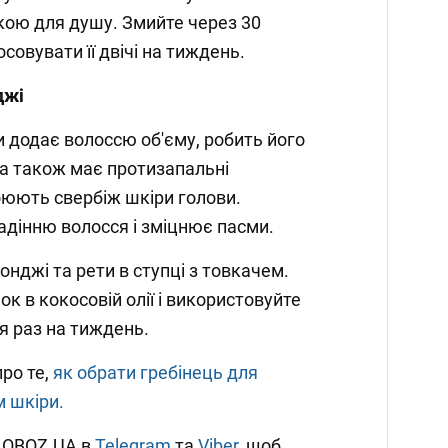
кою для душу. Змийте через 30
совувати її двічі на тиждень.
джі
и додає волоссю об'єму, робить його
на також має протизапальні
коюють свербіж шкіри голови.
адінню волосся і зміцнює пасми.
нджі та рети в ступці з товкачем.
ок в кокосовій олії і використовуйте
я раз на тиждень.
ро те,
як обрати гребінець для
 шкіри.
и OBOZ.UA в
Telegram
та
Viber
, щоб