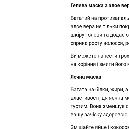
Гелева маска з алое ве
Багатий на протизапальн
алое вера не тільки пок
шкіру голови та додає о
сприяє росту волосся, 
Ви можете нанести тро
на коріння і змити йог
Яєчна маска
Багата на білки, жири,
властивості, ця яєчна м
густим. Вона зменшує с
вашу зачіску здоровою 
Змішайте яйце і кокосов