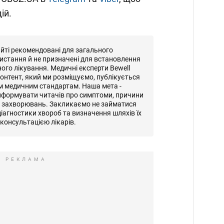
ій.
айті рекомендовані для загального
истання й не призначені для встановлення
ного лікування. Медичні експерти Bewell
онтент, який ми розміщуємо, публікується
м медичним стандартам. Наша мета -
нформувати читачів про симптоми, причини
и захворювань. Закликаємо не займатися
іагностики хвороб та визначення шляхів їх
консультацією лікарів.
РЕКЛАМА