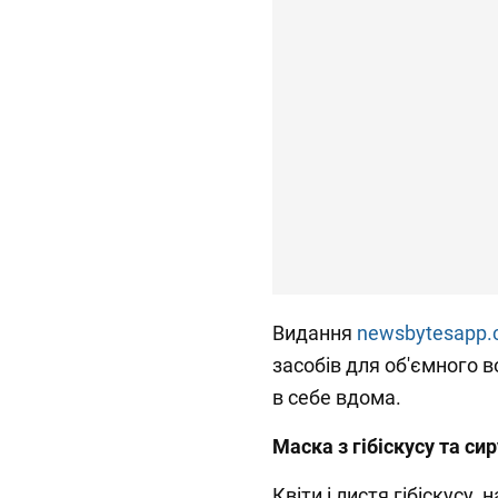
Видання
newsbytesapp
засобів для об'ємного в
в себе вдома.
Маска з гібіскусу та сир
Квіти і листя гібіскусу, 