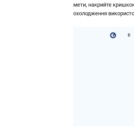
мети, накрийте кришкою 
охолодження використо
В