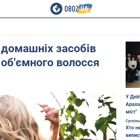
 домашніх засобів
 об'ємного волосся
У Дні
Араха
міст"
Суспіль
Хто н
випис