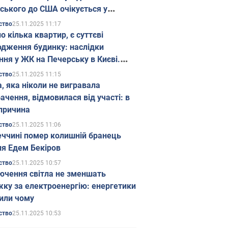
ського до США очікується у
паді
25.11.2025 11:17
ство
о кілька квартир, є суттєві
дження будинку: наслідки
ння у ЖК на Печерську в Києві.
25.11.2025 11:15
ство
а, яка ніколи не вигравала
ачення, відмовилася від участі: в
причина
25.11.2025 11:06
ство
еччині помер колишній бранець
я Едем Бекіров
25.11.2025 10:57
ство
ючення світла не зменшать
жку за електроенергію: енергетики
или чому
25.11.2025 10:53
ство