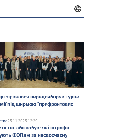
прі зірвалося передвиборче турне
мії під ширмою "прифронтових
25.11.2025 12:29
ство
е встиг або забув: які штрафи
ують ФОПам за несвоєчасну