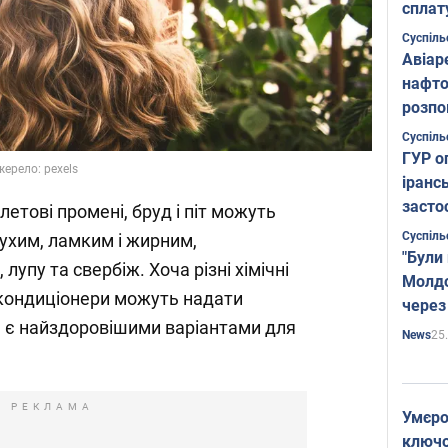
сплат
Суспіль
Авіар
нафто
розпо
страте
Суспіль
ГУР о
ерело: pexels
іранс
засто
етові промені, бруд і піт можуть
Суспіль
ухим, ламким і жирним,
"Були
лупу та свербіж. Хоча різні хімічні
Молдо
 кондиціонери можуть надати
через
е є найздоровішими варіантами для
25
News
РЕКЛАМА
Умєро
ключов