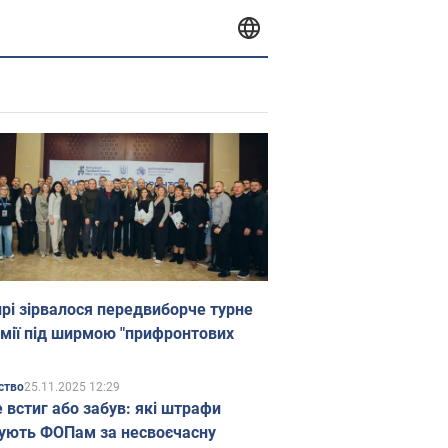
прі зірвалося передвиборче турне
мії під ширмою "прифронтових
25.11.2025 12:29
ство
е встиг або забув: які штрафи
ують ФОПам за несвоєчасну