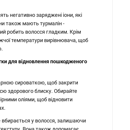
ять негативно заряджені іони, які
ни також мають турмалін -
кий робить волосся гладким. Крім
ижчої температури вирівнювача, щоб
ю.
тки для відновлення пошкодженого
арною сироваткою, щоб закрити
ссю здорового блиску. Обирайте
ірними оліями, щоб відновити
ах.
вбирається у волосся, залишаючи
текстуру. Вона також допомагає