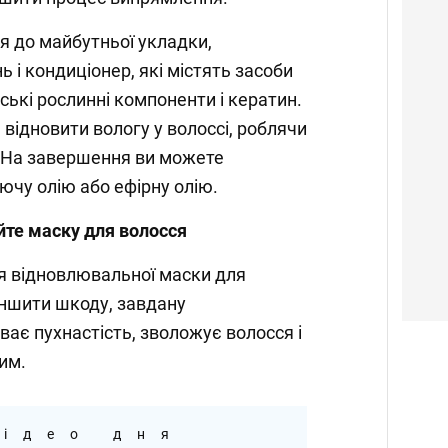
я до майбутньої укладки,
 і кондиціонер, які містять засоби
ські рослинні компоненти і кератин.
відновити вологу у волоссі, роблячи
. На завершення ви можете
чу олію або ефірну олію.
йте маску для волосся
я відновлювальної маски для
ншити шкоду, завдану
ває пухнастість, зволожує волосся і
им.
ідео дня