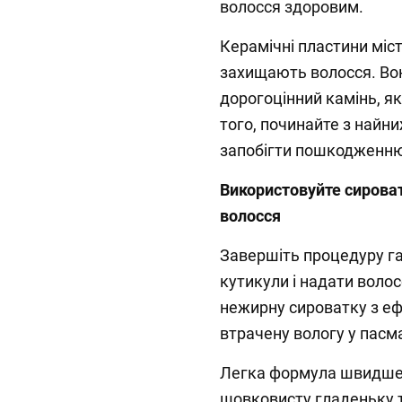
волосся здоровим.
Керамічні пластини міст
захищають волосся. Во
дорогоцінний камінь, я
того, починайте з найн
запобігти пошкодженн
Використовуйте сирова
волосся
Завершіть процедуру г
кутикули і надати воло
нежирну сироватку з еф
втрачену вологу у пасм
Легка формула швидше 
шовковисту гладеньку 