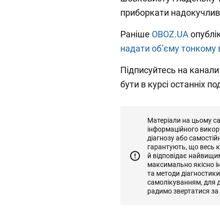
приборкати надокучливе 
Раніше
OBOZ.UA
опублі
надати об’єму тонкому
Підписуйтесь на канал
бути в курсі останніх под
Матеріали на цьому с
інформаційного викор
діагнозу або самостій
гарантують, що весь к
й відповідає найвищи
максимально якісно і
та методи діагностик
самолікуванням, для д
радимо звертатися за 