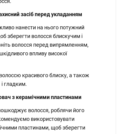
осся.
ахисний засіб перед укладанням
жливо нанести на нього потужний
об зберегти волосся блискучим і
зніть волосся перед випрямленням,
 шкідливого впливу високої
волоссю красивого блиску, а також
 і гладким.
ювач з керамічними пластинами
пошкоджує волосся, роблячи його
екомендуємо використовувати
чними пластинами, щоб зберегти