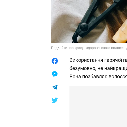
Подбайте про красу і здоров'я свого волосся. 
Використання гарячої п
безумовно, не найкращи
Вона позбавляє волосся