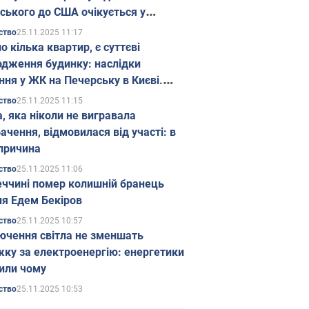
ського до США очікується у
паді
25.11.2025 11:17
ство
о кілька квартир, є суттєві
дження будинку: наслідки
ння у ЖК на Печерську в Києві.
25.11.2025 11:15
ство
а, яка ніколи не вигравала
ачення, відмовилася від участі: в
причина
25.11.2025 11:06
ство
еччині помер колишній бранець
я Едем Бекіров
25.11.2025 10:57
ство
ючення світла не зменшать
жку за електроенергію: енергетики
или чому
25.11.2025 10:53
ство