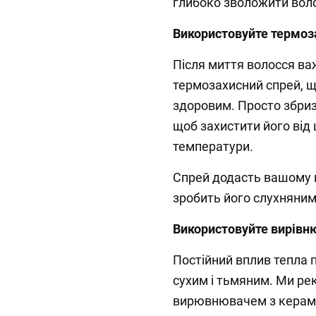
глибоко зволожити вол
Використовуйте термоз
Після миття волосся ва
термозахисний спрей, щ
здоровим. Просто збри
щоб захистити його від
температури.
Спрей додасть вашому 
зробить його слухняним
Використовуйте вирівн
Постійний вплив тепла 
сухим і тьмяним. Ми р
вирювнювачем з керамі