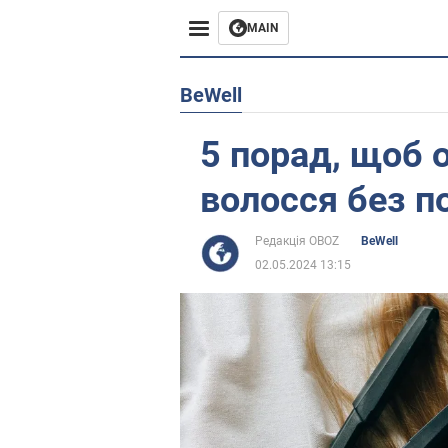
MAIN
Європа
BeWell
США
5 порад, щоб 
Азія
волосся без 
Африка
Редакція OBOZ
BeWell
02.05.2024 13:15
Життя
Лайфхаки