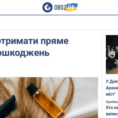
отримати пряме
пошкоджень
У Дні
Араха
міст"
Суспіль
Хто н
випис