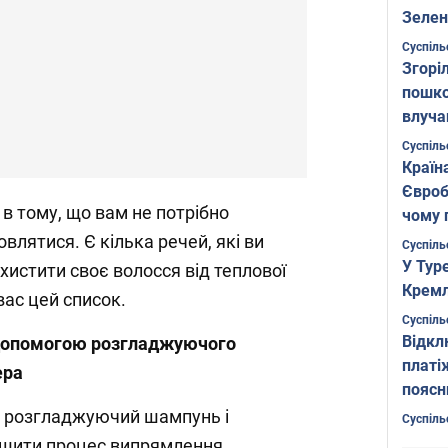
Зелен
листо
Суспіль
Згоріл
пошко
влуча
Фото
Суспіль
Країн
Євроб
в тому, що вам не потрібно
чому 
овлятися. Є кілька речей, які ви
Суспіль
У Тур
хистити своє волосся від теплової
Кремл
вас цей список.
Суспіль
Відкл
 допомогою розгладжуючого
платі
ера
поясн
й розгладжуючий шампунь і
Суспіль
гшити процес випрямлення.