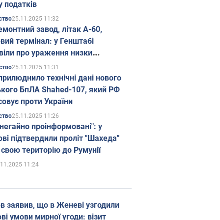
у податків
25.11.2025 11:32
ство
емонтний завод, літак А-60,
вий термінал: у Генштабі
віли про ураження низки
гічних об'єктів Росії
25.11.2025 11:31
ство
прилюднило технічні дані нового
ького БпЛА Shahed-107, який РФ
совує проти України
25.11.2025 11:26
ство
 негайно проінформовані": у
ві підтвердили проліт "Шахеда"
 свою територію до Румунії
.11.2025 11:24
в заявив, що в Женеві узгодили
і умови мирної угоди: візит