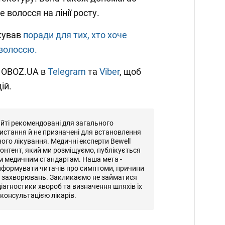
волосся на лінії росту.
кував
поради для тих, хто хоче
 волоссю.
и OBOZ.UA в
Telegram
та
Viber
, щоб
ій.
айті рекомендовані для загального
истання й не призначені для встановлення
ного лікування. Медичні експерти Bewell
онтент, який ми розміщуємо, публікується
м медичним стандартам. Наша мета -
нформувати читачів про симптоми, причини
и захворювань. Закликаємо не займатися
іагностики хвороб та визначення шляхів їх
консультацією лікарів.