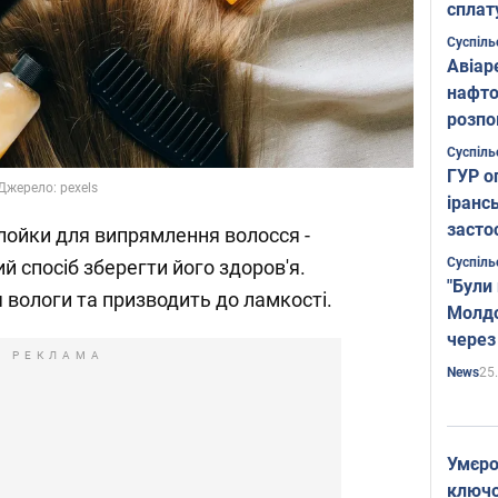
сплат
Суспіль
Авіар
нафто
розпо
страте
Суспіль
ГУР о
Джерело: pexels
іранс
засто
лойки для випрямлення волосся -
Суспіль
й спосіб зберегти його здоров'я.
"Були
 вологи та призводить до ламкості.
Молдо
через
РЕКЛАМА
25
News
Умєро
ключов