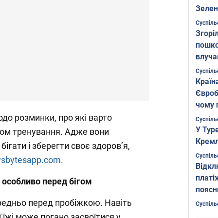
Зелен
листо
Суспіль
Згоріл
пошко
влуча
Фото
Суспіль
Країн
Євроб
чому 
одо розминки, про які варто
Суспіль
У Тур
ком тренування. Адже вони
Кремл
ігати і зберегти своє здоров’я,
Суспіль
sbytesapp.com.
Відкл
платі
, особливо перед бігом
поясн
редньо перед пробіжкою. Навіть
Суспіль
 їжі може погано засвоїтися у