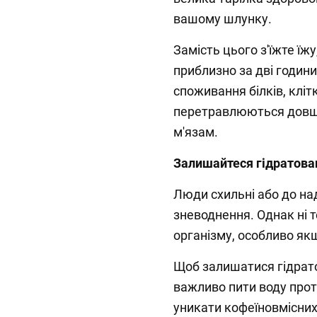
вашому шлунку.
Замість цього з'їжте їжу
приблизно за дві годин
споживання білків, кліт
перетравлюються довше
м'язам.
Залишайтеся гідратов
Люди схильні або до на
зневоднення. Однак ні т
організму, особливо як
Щоб залишатися гідрат
важливо пити воду про
уникати кофеїновмісних