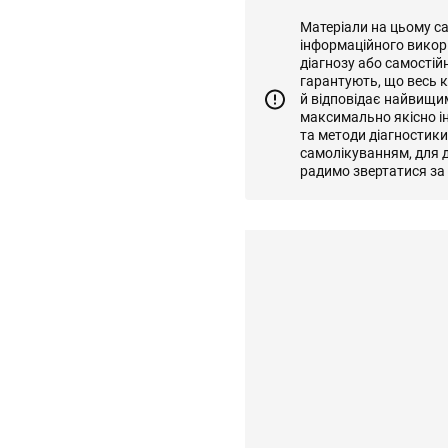
Матеріали на цьому с
інформаційного викор
діагнозу або самостій
гарантують, що весь к
й відповідає найвищи
максимально якісно і
та методи діагностик
самолікуванням, для д
радимо звертатися за 