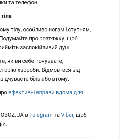
ки та телефон.
 тіла
му тілу, особливо ногам і ступням,
. Подумайте про розтяжку, щоб
прийміть заспокійливий душ.
е, як ви себе почуваєте,
історію хвороби. Відмовтеся від
відчуваєте біль або втому.
про
ефективні вправи вдома для
и OBOZ.UA в
Telegram
та
Viber
, щоб
ій.