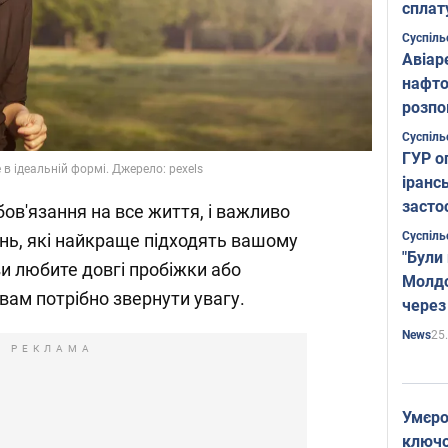
сплат
Суспіль
Авіар
нафто
розпо
страте
Суспіль
ГУР о
в ідеальній формі. Джерело: pexels
іранс
засто
обов'язання на все життя, і важливо
Суспіль
нь, які найкраще підходять вашому
"Були
ви любите довгі пробіжки або
Молдо
 вам потрібно звернути увагу.
через
25
News
РЕКЛАМА
Умєро
ключов