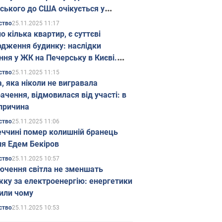
ського до США очікується у
паді
25.11.2025 11:17
ство
о кілька квартир, є суттєві
дження будинку: наслідки
ння у ЖК на Печерську в Києві.
25.11.2025 11:15
ство
а, яка ніколи не вигравала
ачення, відмовилася від участі: в
причина
25.11.2025 11:06
ство
еччині помер колишній бранець
я Едем Бекіров
25.11.2025 10:57
ство
ючення світла не зменшать
жку за електроенергію: енергетики
или чому
25.11.2025 10:53
ство