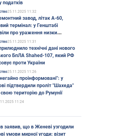
у податків
25.11.2025 11:32
ство
емонтний завод, літак А-60,
вий термінал: у Генштабі
віли про ураження низки
гічних об'єктів Росії
25.11.2025 11:31
ство
прилюднило технічні дані нового
ького БпЛА Shahed-107, який РФ
совує проти України
25.11.2025 11:26
ство
 негайно проінформовані": у
ві підтвердили проліт "Шахеда"
 свою територію до Румунії
.11.2025 11:24
в заявив, що в Женеві узгодили
і умови мирної угоди: візит