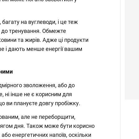
, багату на вуглеводи, і це теж
и до тренування. Обмежте
ковини та жирів. Адже ці продукти
 і дають менше енергії вашим
аними
дмірного зволоження, або до
е, ні інше не є корисним для
що ви плануєте довгу пробіжку.
ованим, але не переборщити,
тягом дня. Також може бути корисно
 або енергетичних напоїв, оскільки