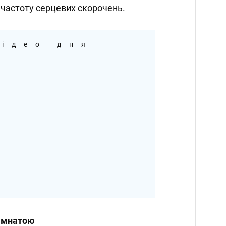
частоту серцевих скорочень.
ідео дня
кімнатою