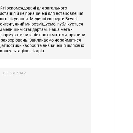
айті рекомендовані для загального
истання й не призначені для встановлення
ного лікування. Медичні експерти Bewell
онтент, який ми розміщуємо, публікується
м медичним стандартам. Наша мета -
нформувати читачів про симптоми, причини
и захворювань. Закликаємо не займатися
іагностики хвороб та визначення шляхів їх
консультацією лікарів.
РЕКЛАМА