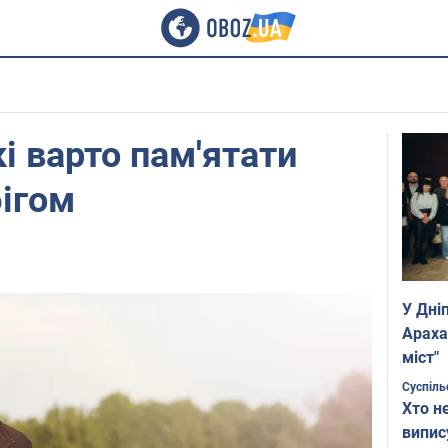
кі варто пам'ятати
бігом
У Дні
Араха
міст"
Суспіль
Хто н
випис