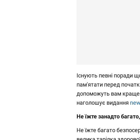
Існують певні поради щ
пам'ятати перед почат
допоможуть вам краще б
наголошує видання
new
Не їжте занадто багато
Не їжте багато безпосе
велика тарілка здорової