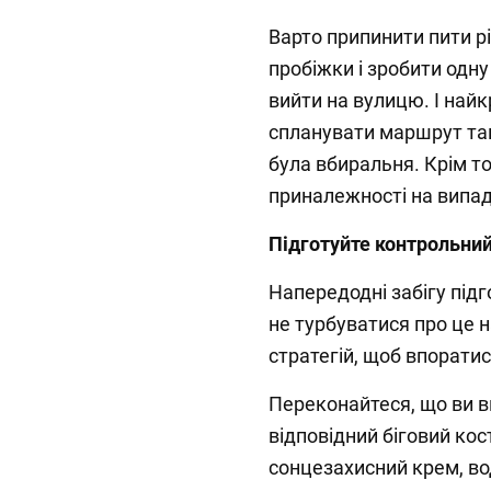
Варто припинити пити р
пробіжки і зробити одну
вийти на вулицю. І найк
спланувати маршрут та
була вбиральня. Крім то
приналежності на випад
Підготуйте контрольний
Напередодні забігу підг
не турбуватися про це 
стратегій, щоб впоратис
Переконайтеся, що ви в
відповідний біговий кос
сонцезахисний крем, во