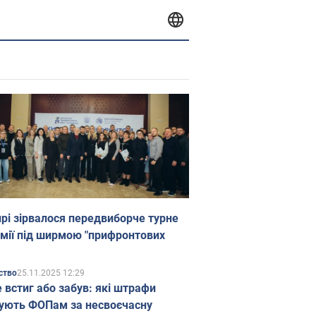
прі зірвалося передвиборче турне
мії під ширмою "прифронтових
25.11.2025 12:29
ство
е встиг або забув: які штрафи
ують ФОПам за несвоєчасну