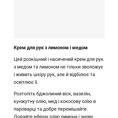
Крем для рук з лимоном і медом
Цей розкішний і насичений крем для рук
з медом та лимоном не тільки зволожує
і живить шкіру рук, але й відбілює та
освітлює її.
Розтопіть бджолиний віск, вазелін,
кунжутну олію, мед і кокосову олію в
пароварці та добре перемішайте.
Додайте ефірну олію лимона і знову