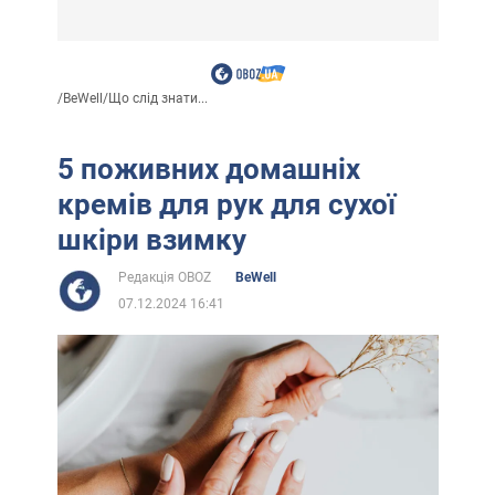
/
BeWell
/
Що слід знати...
5 поживних домашніх
кремів для рук для сухої
шкіри взимку
Редакція OBOZ
BeWell
07.12.2024 16:41