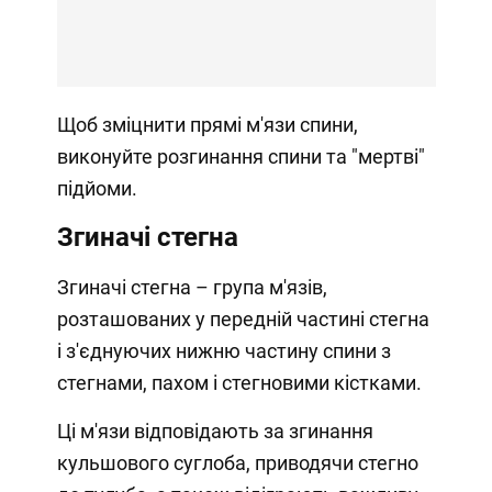
Щоб зміцнити прямі м'язи спини,
виконуйте розгинання спини та "мертві"
підйоми.
Згиначі стегна
Згиначі стегна – група м'язів,
розташованих у передній частині стегна
і з'єднуючих нижню частину спини з
стегнами, пахом і стегновими кістками.
Ці м'язи відповідають за згинання
кульшового суглоба, приводячи стегно