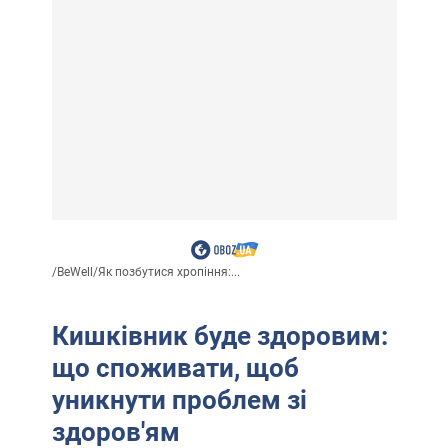
/
BeWell
/
Як позбутися хропіння:...
Кишківник буде здоровим:
що споживати, щоб
уникнути проблем зі
здоров'ям