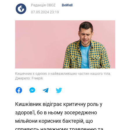
Редакція OBOZ
BeWell
07.05.2024 23:19
Кишечник є однією з найважливіших частин нашого тіла.
Джерело: Freepik
Кишківник відіграє критичну роль у
здоров'ї, бо в ньому зосереджено
мільйони корисних бактерій, що
сприяють належному травленню та