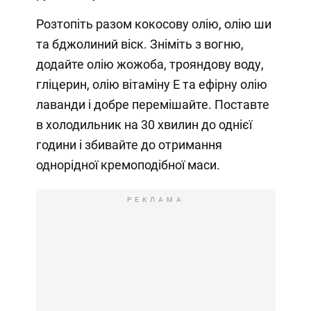
Розтопіть разом кокосову олію, олію ши
та бджолиний віск. Зніміть з вогню,
додайте олію жожоба, трояндову воду,
гліцерин, олію вітаміну Е та ефірну олію
лаванди і добре перемішайте. Поставте
в холодильник на 30 хвилин до однієї
години і збивайте до отримання
однорідної кремоподібної маси.
РЕКЛАМА