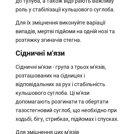
до тулуба, а також відіграють важливу
роль у стабілізації кульшового суглоба.
Для їх зміцнення виконуйте варіації
випадів, мертві підйоми на одній нозі та
розтяжку згиначів стегна.
Сідничні м'язи
Сідничні м'язи - група з трьох м'язів,
розташованих на сідницях і
відповідальних за рух і стабільність
кульшового суглоба. Ці м'язи
допомагають розгинати та обертати
тазостегновий суглоб, що необхідно при
ходьбі, бігу, стрибках, підйомах і спусках.
Для зміцнення цих м'язів