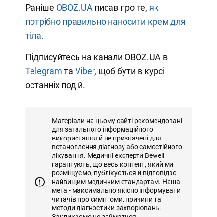
Раніше
OBOZ.UA
писав про те,
як
потрібно правильно наносити крем для
тіла.
Підписуйтесь на канали OBOZ.UA в
Telegram
та
Viber
, щоб бути в курсі
останніх подій.
Матеріали на цьому сайті рекомендовані
для загального інформаційного
використання й не призначені для
встановлення діагнозу або самостійного
лікування. Медичні експерти Bewell
гарантують, що весь контент, який ми
розміщуємо, публікується й відповідає
найвищим медичним стандартам. Наша
мета - максимально якісно інформувати
читачів про симптоми, причини та
методи діагностики захворювань.
Закликаємо не займатися