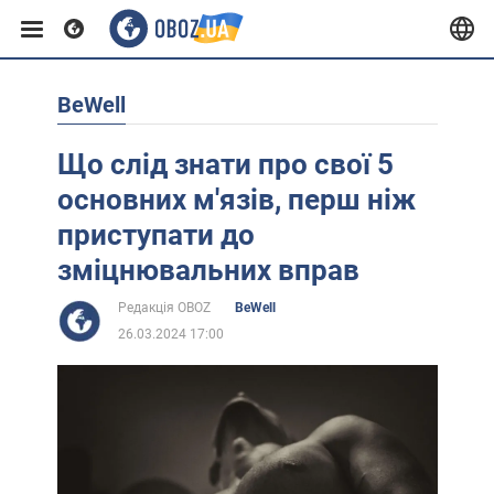
BeWell
Європа
Що слід знати про свої 5
США
основних м'язів, перш ніж
приступати до
Азія
зміцнювальних вправ
Редакція OBOZ
BeWell
Африка
26.03.2024 17:00
Життя
Лайфхаки