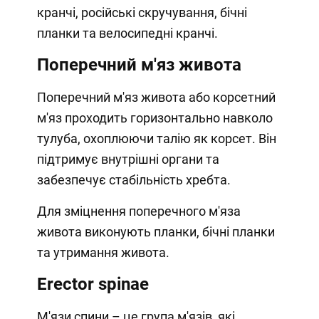
кранчі, російські скручування, бічні
планки та велосипедні кранчі.
Поперечний м'яз живота
Поперечний м'яз живота або корсетний
м'яз проходить горизонтально навколо
тулуба, охоплюючи талію як корсет. Він
підтримує внутрішні органи та
забезпечує стабільність хребта.
Для зміцнення поперечного м'яза
живота виконують планки, бічні планки
та утримання живота.
Erector spinae
М'язи спини – це група м'язів, які