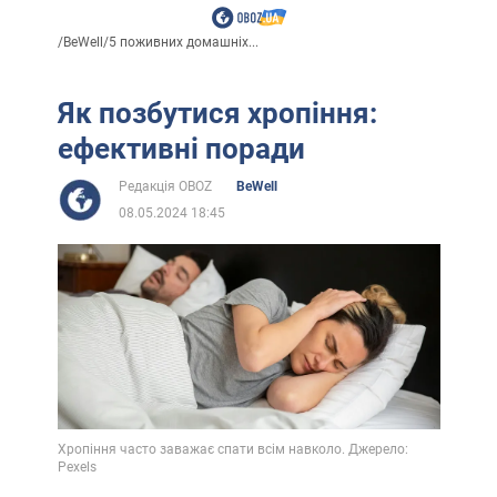
/
BeWell
/
5 поживних домашніх...
Як позбутися хропіння:
ефективні поради
Редакція OBOZ
BeWell
08.05.2024 18:45
Хропіння часто заважає спати всім навколо. Джерело:
Pexels