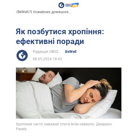
/
BeWell
/
5 поживних домашніх...
Як позбутися хропіння:
ефективні поради
Редакція OBOZ
BeWell
08.05.2024 18:45
Хропіння часто заважає спати всім навколо. Джерело:
Pexels