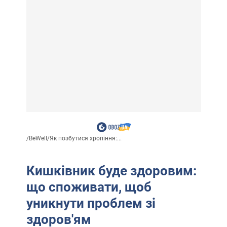
/
BeWell
/
Як позбутися хропіння:...
Кишківник буде здоровим:
що споживати, щоб
уникнути проблем зі
здоров'ям