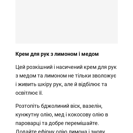
Крем для рук з лимоном і медом
Цей розкішний і насичений крем для рук
з медом та лимоном не тільки зволожує
і живить шкіру рук, але й відбілює та
освітлює її.
Розтопіть бджолиний віск, вазелін,
кунжутну олію, мед і кокосову олію в
пароварці та добре перемішайте.
Додайте ефірну олію лимона і знову