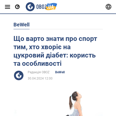
BeWell
Європа
Що варто знати про спорт
США
тим, хто хворіє на
цукровий діабет: користь
Азія
та особливості
Редакція OBOZ
BeWell
Африка
30.04.2024 12:00
Життя
Лайфхаки