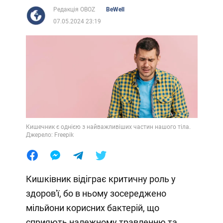
Редакція OBOZ
BeWell
07.05.2024 23:19
Кишечник є однією з найважливіших частин нашого тіла.
Джерело: Freepik
Кишківник відіграє критичну роль у
здоров'ї, бо в ньому зосереджено
мільйони корисних бактерій, що
сприяють належному травленню та