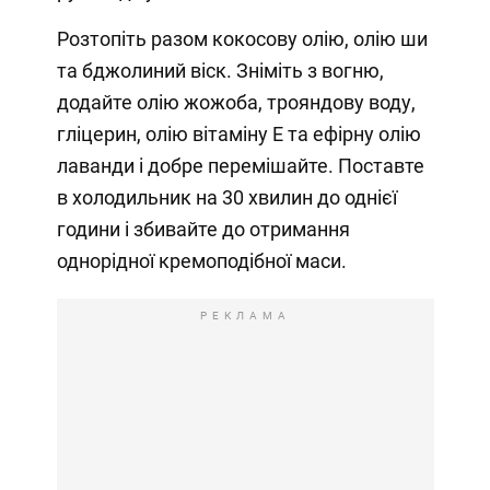
Розтопіть разом кокосову олію, олію ши
та бджолиний віск. Зніміть з вогню,
додайте олію жожоба, трояндову воду,
гліцерин, олію вітаміну Е та ефірну олію
лаванди і добре перемішайте. Поставте
в холодильник на 30 хвилин до однієї
години і збивайте до отримання
однорідної кремоподібної маси.
РЕКЛАМА