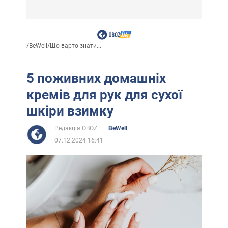
/
BeWell
/
Що варто знати...
5 поживних домашніх
кремів для рук для сухої
шкіри взимку
Редакція OBOZ
BeWell
07.12.2024 16:41