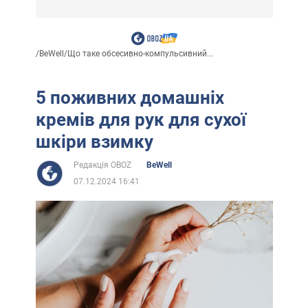
/
BeWell
/
Що таке обсесивно-компульсивний...
5 поживних домашніх
кремів для рук для сухої
шкіри взимку
Редакція OBOZ
BeWell
07.12.2024 16:41