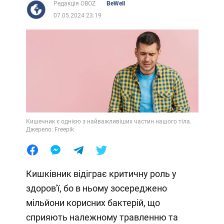
Редакція OBOZ
BeWell
07.05.2024 23:19
Кишечник є однією з найважливіших частин нашого тіла.
Джерело: Freepik
Кишківник відіграє критичну роль у
здоров'ї, бо в ньому зосереджено
мільйони корисних бактерій, що
сприяють належному травленню та