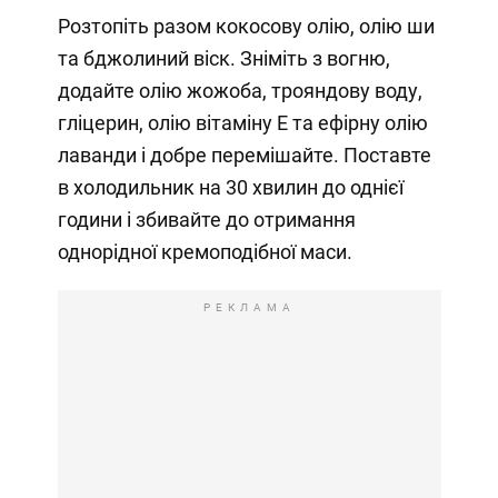
Розтопіть разом кокосову олію, олію ши
та бджолиний віск. Зніміть з вогню,
додайте олію жожоба, трояндову воду,
гліцерин, олію вітаміну Е та ефірну олію
лаванди і добре перемішайте. Поставте
в холодильник на 30 хвилин до однієї
години і збивайте до отримання
однорідної кремоподібної маси.
РЕКЛАМА