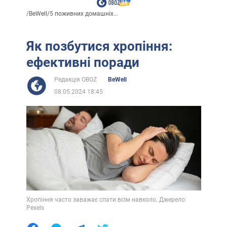
/
BeWell
/
5 поживних домашніх...
Як позбутися хропіння:
ефективні поради
Редакція OBOZ
BeWell
08.05.2024 18:45
Хропіння часто заважає спати всім навколо. Джерело:
Pexels