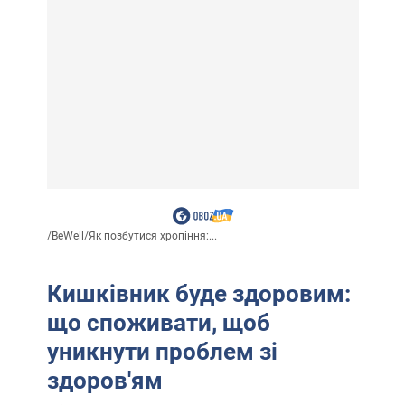
/
BeWell
/
Як позбутися хропіння:...
Кишківник буде здоровим:
що споживати, щоб
уникнути проблем зі
здоров'ям