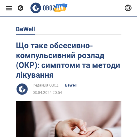
BeWell
Європа
Що таке обсесивно-
США
компульсивний розлад
(ОКР): симптоми та методи
Азія
лікування
Редакція OBOZ
BeWell
Африка
03.04.2024 20:54
Життя
Лайфхаки