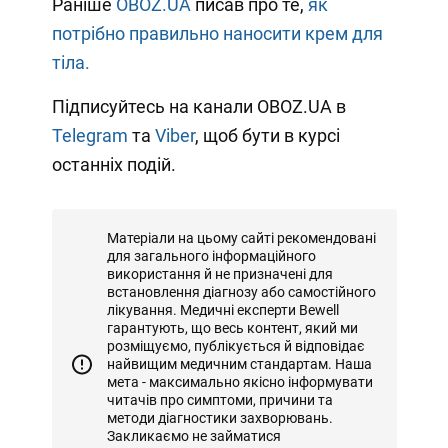
Раніше
OBOZ.UA
писав про те,
як
потрібно правильно наносити крем для
тіла.
Підписуйтесь на канали OBOZ.UA в
Telegram
та
Viber
, щоб бути в курсі
останніх подій.
Матеріали на цьому сайті рекомендовані
для загального інформаційного
використання й не призначені для
встановлення діагнозу або самостійного
лікування. Медичні експерти Bewell
гарантують, що весь контент, який ми
розміщуємо, публікується й відповідає
найвищим медичним стандартам. Наша
мета - максимально якісно інформувати
читачів про симптоми, причини та
методи діагностики захворювань.
Закликаємо не займатися