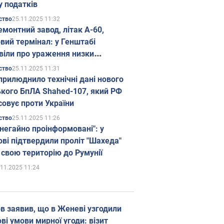
у податків
25.11.2025 11:32
ство
емонтний завод, літак А-60,
вий термінал: у Генштабі
віли про ураження низки
гічних об'єктів Росії
25.11.2025 11:31
ство
прилюднило технічні дані нового
ького БпЛА Shahed-107, який РФ
совує проти України
25.11.2025 11:26
ство
 негайно проінформовані": у
ві підтвердили проліт "Шахеда"
 свою територію до Румунії
.11.2025 11:24
в заявив, що в Женеві узгодили
і умови мирної угоди: візит