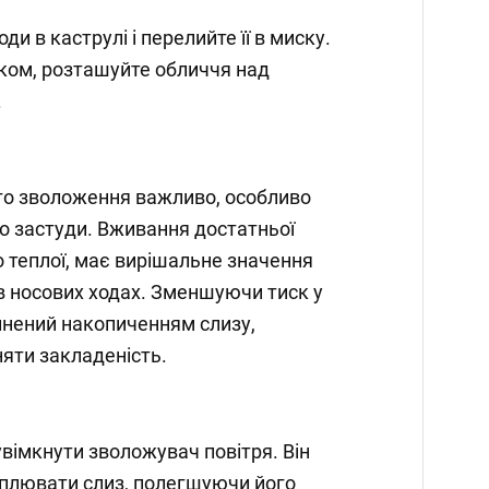
ди в каструлі і перелийте її в миску.
ком, розташуйте обличчя над
.
о зволоження важливо, особливо
о застуди. Вживання достатньої
о теплої, має вирішальне значення
в носових ходах. Зменшуючи тиск у
инений накопиченням слизу,
няти закладеність.
увімкнути зволожувач повітря. Він
плювати слиз, полегшуючи його