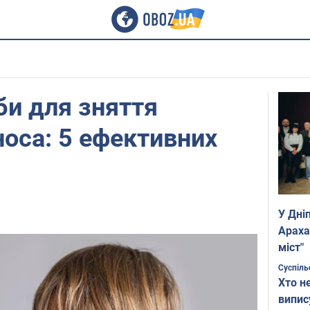
и для зняття
носа: 5 ефективних
У Дні
Араха
міст"
Суспіль
Хто н
випис