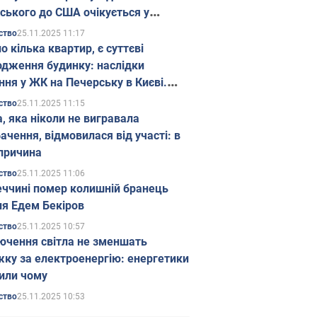
ського до США очікується у
паді
25.11.2025 11:17
ство
о кілька квартир, є суттєві
дження будинку: наслідки
ння у ЖК на Печерську в Києві.
25.11.2025 11:15
ство
а, яка ніколи не вигравала
ачення, відмовилася від участі: в
причина
25.11.2025 11:06
ство
еччині помер колишній бранець
я Едем Бекіров
25.11.2025 10:57
ство
ючення світла не зменшать
жку за електроенергію: енергетики
или чому
25.11.2025 10:53
ство