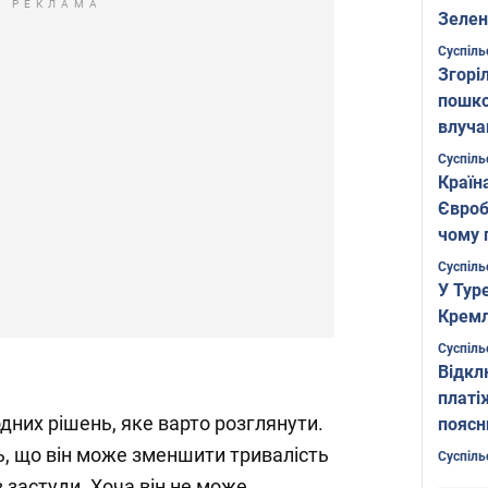
РЕКЛАМА
Зелен
листо
Суспіль
Згоріл
пошко
влуча
Фото
Суспіль
Країн
Євроб
чому 
Суспіль
У Тур
Кремл
Суспіль
Відкл
платі
одних рішень, яке варто розглянути.
поясн
, що він може зменшити тривалість
Суспіль
 застуди. Хоча він не може