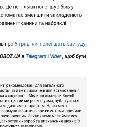
. Це не тільки полегшує біль у
 допомагає зменшити закладеність
азнені тканини та набряклі
ів про
5 трав, які полегшать застуду.
 OBOZ.UA в
Telegram
і
Viber
, щоб бути
айті рекомендовані для загального
истання й не призначені для встановлення
ного лікування. Медичні експерти Bewell
онтент, який ми розміщуємо, публікується
м медичним стандартам. Наша мета -
нформувати читачів про симптоми, причини
и захворювань. Закликаємо не займатися
іагностики хвороб та визначення шляхів їх
консультацією лікарів.