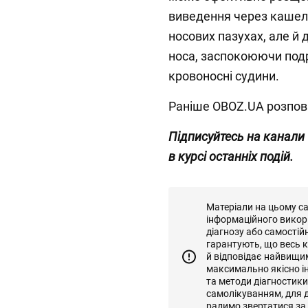
виведення через кашель
носових пазухах, але й
носа, заспокоюючи подр
кровоносні судини.
Раніше OBOZ.UA розпов
Підписуйтесь на канали
в курсі останніх подій.
Матеріали на цьому с
інформаційного викор
діагнозу або самостій
гарантують, що весь к
й відповідає найвищи
максимально якісно і
та методи діагностик
самолікуванням, для д
радимо звертатися за 