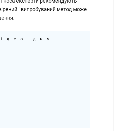
ті носа експерти рекомендують
вірений і випробуваний метод може
шення.
ідео дня