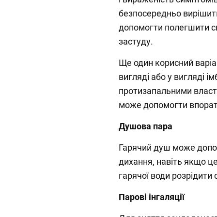
безпосередньо вирішити
допомогти полегшити с
застуду.
Ще один корисний варіа
вигляді або у вигляді і
протизапальними власт
може допомогти впорати
Душова пара
Гарячий душ може допо
дихання, навіть якщо це
гарячої води розрідити 
Парові інгаляції