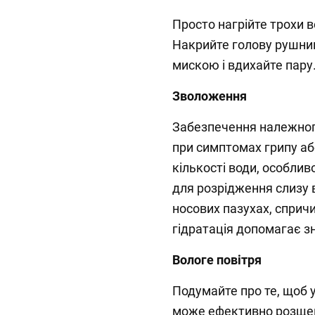
Просто нагрійте трохи во
Накрийте голову рушни
мискою і вдихайте пару
Зволоження
Забезпечення належног
при симптомах грипу аб
кількості води, особлив
для розрідження слизу 
носових пазухах, сприч
гідратація допомагає з
Вологе повітря
Подумайте про те, щоб 
може ефективно розще