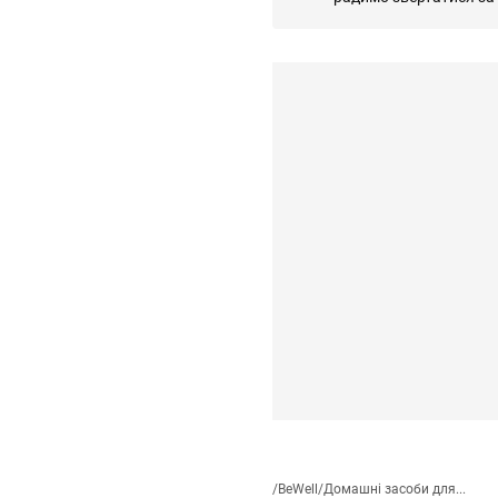
/
BeWell
/
Домашні засоби для...