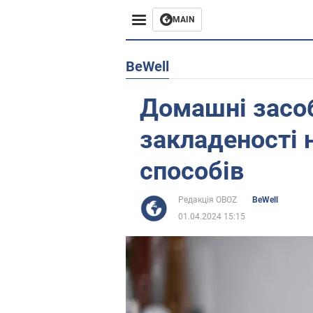
MAIN
Європа
BeWell
США
Домашні засоб
Азія
закладеності 
Африка
способів
Життя
Редакція OBOZ
BeWell
01.04.2024 15:15
Лайфхаки