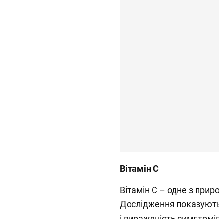
Вітамін С
Вітамін С – одне з прир
Дослідження показують
і вираженість симптомів