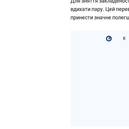
Для зняття закладенос
вдихати пару. Цей пере
принести значне полег
В