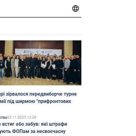
прі зірвалося передвиборче турне
мії під ширмою "прифронтових
25.11.2025 12:29
ство
е встиг або забув: які штрафи
ують ФОПам за несвоєчасну