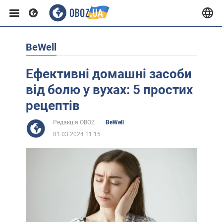
BeWell
Європа
Ефективні домашні засоби
США
від болю у вухах: 5 простих
рецептів
Азія
Редакція OBOZ
BeWell
01.03.2024 11:15
Африка
Життя
Лайфхаки