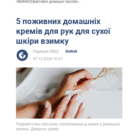
/
BeWell
/
Ефективні домашні засоби...
5 поживних домашніх
кремів для рук для сухої
шкіри взимку
Редакція OBOZ
BeWell
07.12.2024 16:41
Подбайте про свої руки, спробувавши ці креми у домашніх
умовах. Джерело: pexels