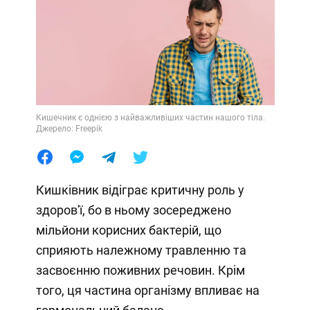
Кишечник є однією з найважливіших частин нашого тіла.
Джерело: Freepik
Кишківник відіграє критичну роль у
здоров'ї, бо в ньому зосереджено
мільйони корисних бактерій, що
сприяють належному травленню та
засвоєнню поживних речовин. Крім
того, ця частина організму впливає на