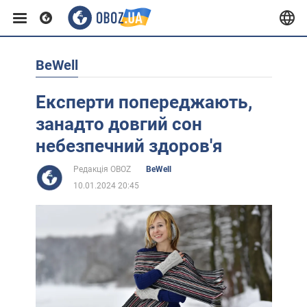
BeWell
Європа
Експерти попереджають,
США
занадто довгий сон
небезпечний здоров'я
Азія
Редакція OBOZ
BeWell
10.01.2024 20:45
Африка
Життя
Лайфхаки