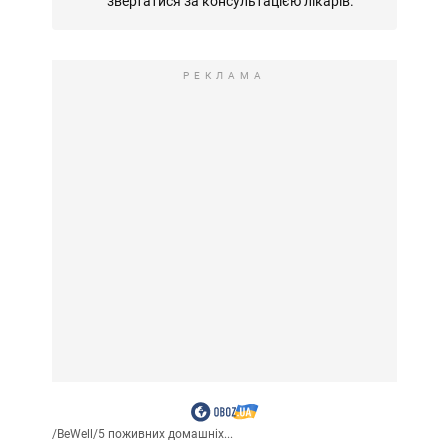
звертатися за консультацією лікарів.
РЕКЛАМА
/
BeWell
/
5 поживних домашніх...