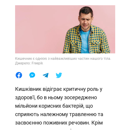
Кишечник є однією з найважливіших частин нашого тіла.
Джерело: Freepik
Кишківник відіграє критичну роль у
здоров'ї, бо в ньому зосереджено
мільйони корисних бактерій, що
сприяють належному травленню та
засвоєнню поживних речовин. Крім