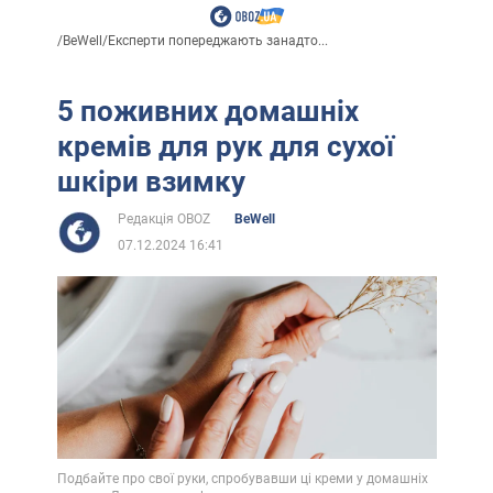
/
BeWell
/
Експерти попереджають занадто...
5 поживних домашніх
кремів для рук для сухої
шкіри взимку
Редакція OBOZ
BeWell
07.12.2024 16:41
Подбайте про свої руки, спробувавши ці креми у домашніх