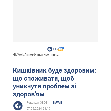
/
BeWell
/
Як позбутися хропіння:...
Кишківник буде здоровим:
що споживати, щоб
уникнути проблем зі
здоров'ям
Редакція OBOZ
BeWell
07.05.2024 23:19