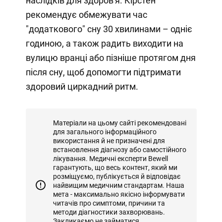
наслідків для здоров'я. Кірстен
рекомендує обмежувати час
"додаткового" сну 30 хвилинами – одніє
годиною, а також радить виходити на
вулицю вранці або пізніше протягом дня
після сну, щоб допомогти підтримати
здоровий циркадний ритм.
Матеріали на цьому сайті рекомендовані
для загального інформаційного
використання й не призначені для
встановлення діагнозу або самостійного
лікування. Медичні експерти Bewell
гарантують, що весь контент, який ми
розміщуємо, публікується й відповідає
найвищим медичним стандартам. Наша
мета - максимально якісно інформувати
читачів про симптоми, причини та
методи діагностики захворювань.
Закликаємо не займатися