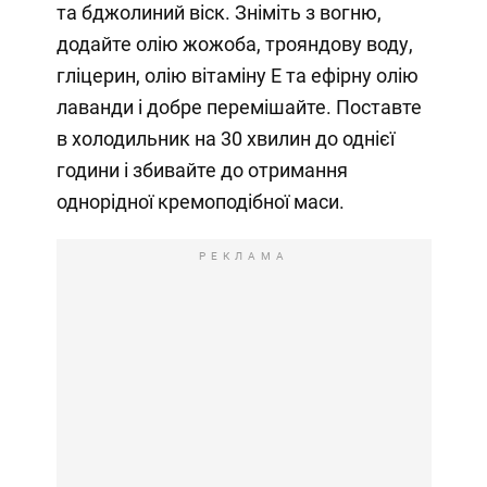
та бджолиний віск. Зніміть з вогню,
додайте олію жожоба, трояндову воду,
гліцерин, олію вітаміну Е та ефірну олію
лаванди і добре перемішайте. Поставте
в холодильник на 30 хвилин до однієї
години і збивайте до отримання
однорідної кремоподібної маси.
РЕКЛАМА