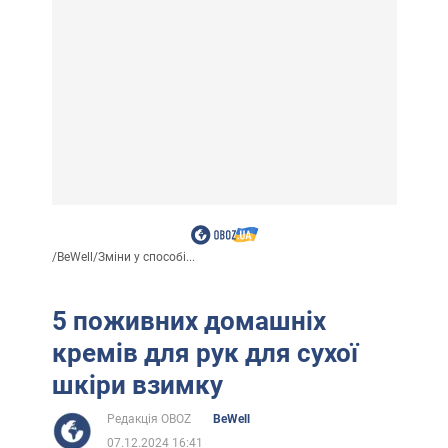
/
BeWell
/
Зміни у способі...
5 поживних домашніх
кремів для рук для сухої
шкіри взимку
Редакція OBOZ
BeWell
07.12.2024 16:41