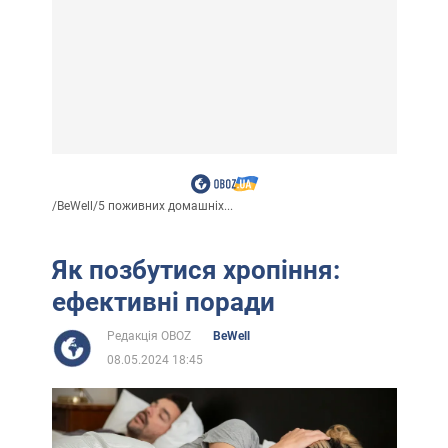
/
BeWell
/
5 поживних домашніх...
Як позбутися хропіння:
ефективні поради
Редакція OBOZ
BeWell
08.05.2024 18:45