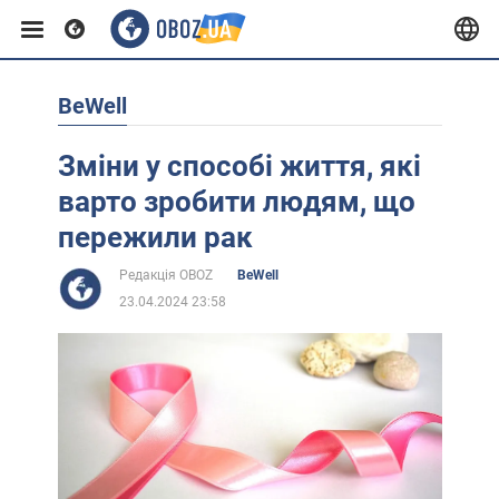
BeWell
Європа
Зміни у способі життя, які
США
варто зробити людям, що
пережили рак
Азія
Редакція OBOZ
BeWell
23.04.2024 23:58
Африка
Життя
Лайфхаки