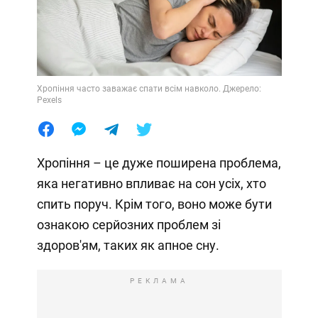
Хропіння часто заважає спати всім навколо. Джерело:
Pexels
Хропіння – це дуже поширена проблема,
яка негативно впливає на сон усіх, хто
спить поруч. Крім того, воно може бути
ознакою серйозних проблем зі
здоров'ям, таких як апное сну.
РЕКЛАМА