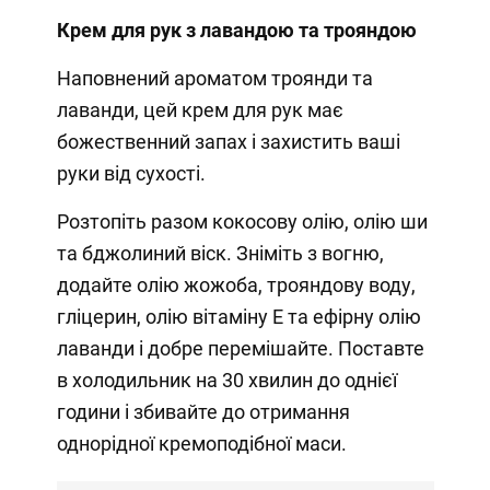
Крем для рук з лавандою та трояндою
Наповнений ароматом троянди та
лаванди, цей крем для рук має
божественний запах і захистить ваші
руки від сухості.
Розтопіть разом кокосову олію, олію ши
та бджолиний віск. Зніміть з вогню,
додайте олію жожоба, трояндову воду,
гліцерин, олію вітаміну Е та ефірну олію
лаванди і добре перемішайте. Поставте
в холодильник на 30 хвилин до однієї
години і збивайте до отримання
однорідної кремоподібної маси.