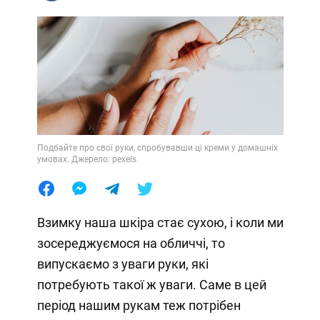
Подбайте про свої руки, спробувавши ці креми у домашніх
умовах. Джерело: pexels
Взимку наша шкіра стає сухою, і коли ми
зосереджуємося на обличчі, то
випускаємо з уваги руки, які
потребують такої ж уваги. Саме в цей
період нашим рукам теж потрібен