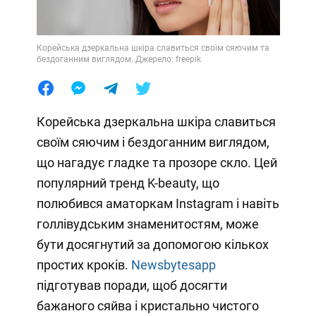
Корейська дзеркальна шкіра славиться своїм сяючим та
бездоганним виглядом. Джерело: freepik
Корейська дзеркальна шкіра славиться
своїм сяючим і бездоганним виглядом,
що нагадує гладке та прозоре скло. Цей
популярний тренд K-beauty, що
полюбився аматоркам Instagram і навіть
голлівудським знаменитостям, може
бути досягнутий за допомогою кількох
простих кроків.
Newsbytesapp
підготував поради, щоб досягти
бажаного сяйва і кристально чистого