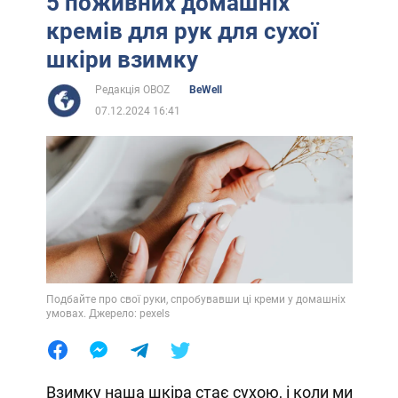
5 поживних домашніх
кремів для рук для сухої
шкіри взимку
Редакція OBOZ
BeWell
07.12.2024 16:41
Подбайте про свої руки, спробувавши ці креми у домашніх
умовах. Джерело: pexels
Взимку наша шкіра стає сухою, і коли ми