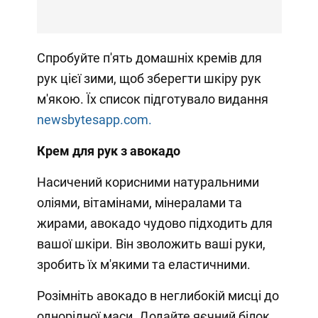
Спробуйте п'ять домашніх кремів для
рук цієї зими, щоб зберегти шкіру рук
м'якою. Їх список підготувало видання
newsbytesapp.com.
Крем для рук з авокадо
Насичений корисними натуральними
оліями, вітамінами, мінералами та
жирами, авокадо чудово підходить для
вашої шкіри. Він зволожить ваші руки,
зробить їх м'якими та еластичними.
Розімніть авокадо в неглибокій мисці до
однорідної маси. Додайте яєчний білок,