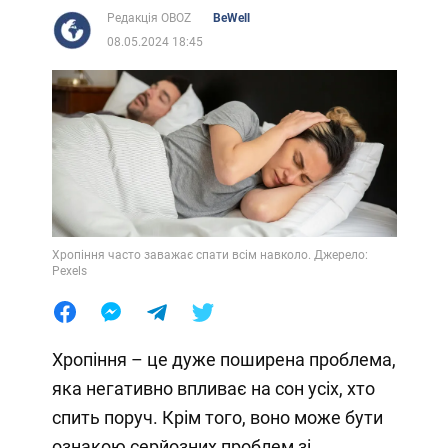
Редакція OBOZ
BeWell
08.05.2024 18:45
Хропіння часто заважає спати всім навколо. Джерело:
Pexels
Хропіння – це дуже поширена проблема,
яка негативно впливає на сон усіх, хто
спить поруч. Крім того, воно може бути
ознакою серйозних проблем зі