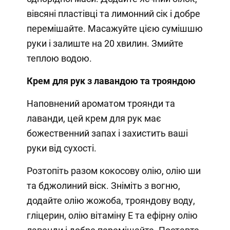
вівсяні пластівці та лимонний сік і добре
перемішайте. Масажуйте цією сумішшю
руки і залиште на 20 хвилин. Змийте
теплою водою.
Крем для рук з лавандою та трояндою
Наповнений ароматом троянди та
лаванди, цей крем для рук має
божественний запах і захистить ваші
руки від сухості.
Розтопіть разом кокосову олію, олію ши
та бджолиний віск. Зніміть з вогню,
додайте олію жожоба, трояндову воду,
гліцерин, олію вітаміну Е та ефірну олію