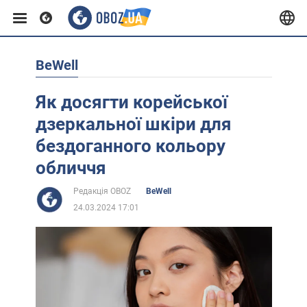
BeWell
Європа
Як досягти корейської
США
дзеркальної шкіри для
бездоганного кольору
Азія
обличчя
Редакція OBOZ
BeWell
Африка
24.03.2024 17:01
Життя
Лайфхаки