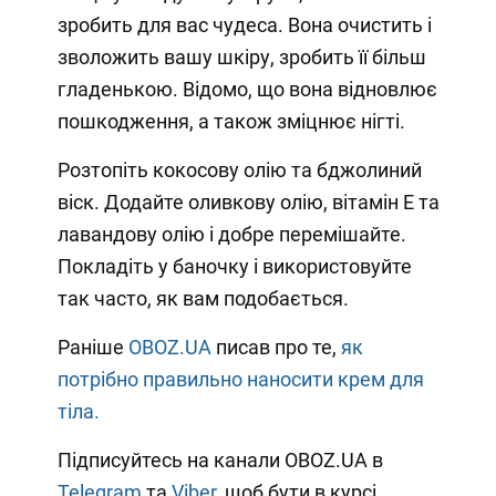
зробить для вас чудеса. Вона очистить і
зволожить вашу шкіру, зробить її більш
гладенькою. Відомо, що вона відновлює
пошкодження, а також зміцнює нігті.
Розтопіть кокосову олію та бджолиний
віск. Додайте оливкову олію, вітамін Е та
лавандову олію і добре перемішайте.
Покладіть у баночку і використовуйте
так часто, як вам подобається.
Раніше
OBOZ.UA
писав про те,
як
потрібно правильно наносити крем для
тіла.
Підписуйтесь на канали OBOZ.UA в
Telegram
та
Viber
, щоб бути в курсі