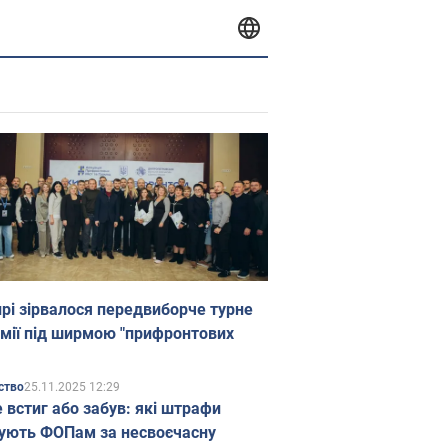
прі зірвалося передвиборче турне
мії під ширмою "прифронтових
25.11.2025 12:29
ство
е встиг або забув: які штрафи
ують ФОПам за несвоєчасну