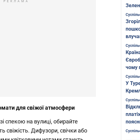
РЕКЛАМА
Зелен
листо
Суспіль
Згоріл
пошко
влуча
Фото
Суспіль
Країн
Євроб
чому 
Суспіль
У Тур
Кремл
Суспіль
Відкл
омати для свіжої атмосфери
платі
зі спекою на вулиці, обирайте
поясн
ь свіжість. Дифузори, свічки або
Суспіль
віжими квітковими нотами стануть