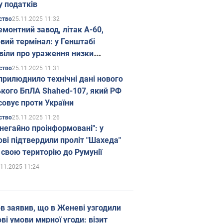
у податків
25.11.2025 11:32
ство
емонтний завод, літак А-60,
вий термінал: у Генштабі
віли про ураження низки
гічних об'єктів Росії
25.11.2025 11:31
ство
прилюднило технічні дані нового
ького БпЛА Shahed-107, який РФ
совує проти України
25.11.2025 11:26
ство
 негайно проінформовані": у
ві підтвердили проліт "Шахеда"
 свою територію до Румунії
.11.2025 11:24
в заявив, що в Женеві узгодили
і умови мирної угоди: візит