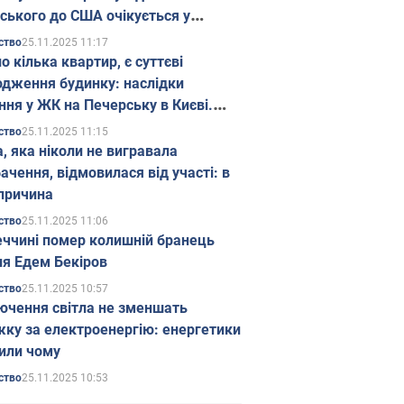
ського до США очікується у
паді
25.11.2025 11:17
ство
о кілька квартир, є суттєві
дження будинку: наслідки
ння у ЖК на Печерську в Києві.
25.11.2025 11:15
ство
а, яка ніколи не вигравала
ачення, відмовилася від участі: в
причина
25.11.2025 11:06
ство
еччині помер колишній бранець
я Едем Бекіров
25.11.2025 10:57
ство
ючення світла не зменшать
жку за електроенергію: енергетики
или чому
25.11.2025 10:53
ство