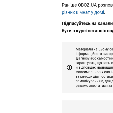
Раніше OBOZ.UA розпов
різних кімнат у домі
.
Підписуйтесь на канал
бути в курсі останніх по
Матеріали на цьому с
інформаційного викор
діагнозу або самостій
гарантують, що весь к
й відповідає найвищи
максимально якісно і
та методи діагностик
самолікуванням, для д
радимо звертатися за 