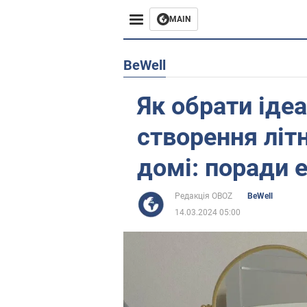
MAIN
Європа
BeWell
США
Як обрати іде
Азія
створення літ
Африка
домі: поради 
Життя
Редакція OBOZ
BeWell
14.03.2024 05:00
Лайфхаки