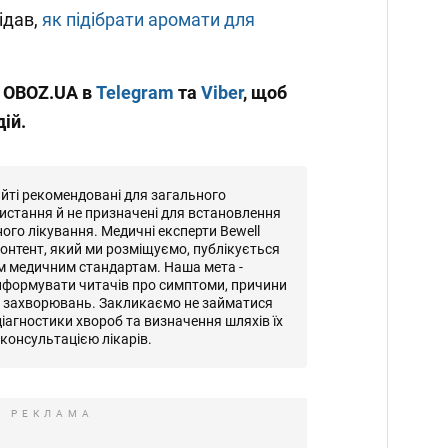
ідав,
як підібрати аромати для
и OBOZ.UA в
Telegram
та
Viber
, щоб
дій.
айті рекомендовані для загального
истання й не призначені для встановлення
ного лікування. Медичні експерти Bewell
онтент, який ми розміщуємо, публікується
м медичним стандартам. Наша мета -
нформувати читачів про симптоми, причини
и захворювань. Закликаємо не займатися
іагностики хвороб та визначення шляхів їх
консультацією лікарів.
РЕКЛАМА