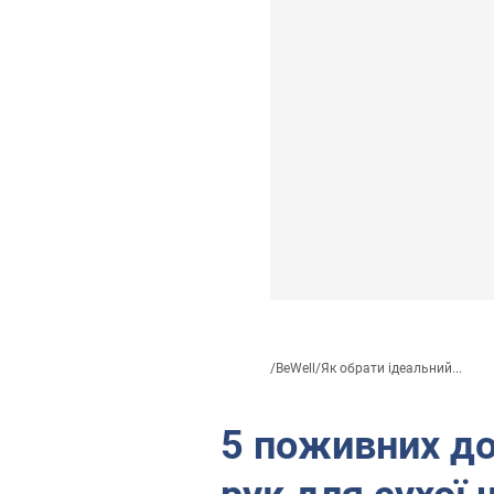
/
BeWell
/
Як обрати ідеальний...
5 поживних до