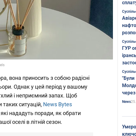
сплат
Суспіль
Авіар
нафто
розпо
страте
Суспіль
ГУР о
іранс
засто
els
Суспіль
ра, вона приносить з собою радісні
"Були
Молдо
ьори. Однак у цей період у вашому
через
тхлий і неприємний запах. Щоб
25
News
 таких ситуацій,
News Bytes
 які нададуть поради, як обрати
шої оселі в літній сезон.
Умєро
ключов