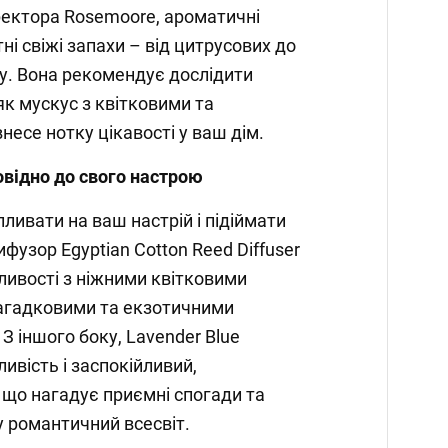
иректора Rosemoore, ароматичні
ні свіжі запахи – від цитрусових до
у. Вона рекомендує дослідити
 як мускус з квітковими та
есе нотку цікавості у ваш дім.
відно до свого настрою
ливати на ваш настрій і підіймати
ифузор Egyptian Cotton Reed Diffuser
ливості з ніжними квітковими
агадковими та екзотичними
З іншого боку, Lavender Blue
ивість і заспокійливий,
що нагадує приємні спогади та
у романтичний всесвіт.