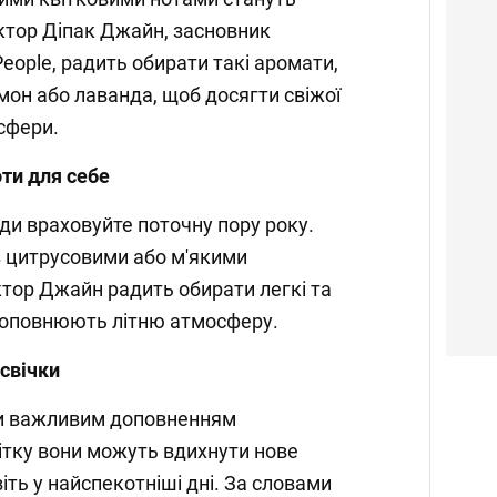
ктор Діпак Джайн, засновник
People, радить обирати такі аромати,
мон або лаванда, щоб досягти свіжої
сфери.
оти для себе
и враховуйте поточну пору року.
з цитрусовими або м'якими
тор Джайн радить обирати легкі та
і доповнюють літню атмосферу.
 свічки
ли важливим доповненням
ітку вони можуть вдихнути нове
ть у найспекотніші дні. За словами