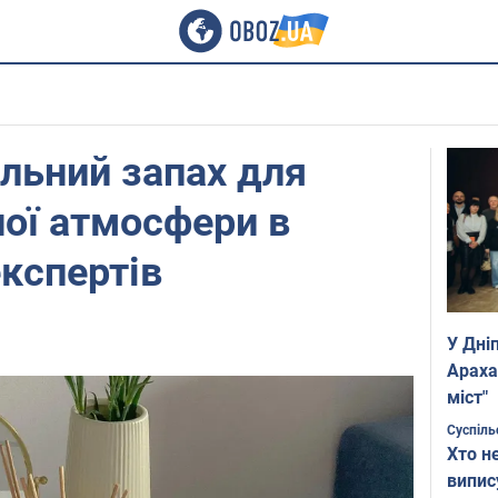
альний запах для
ної атмосфери в
експертів
У Дні
Араха
міст"
Суспіль
Хто н
випис