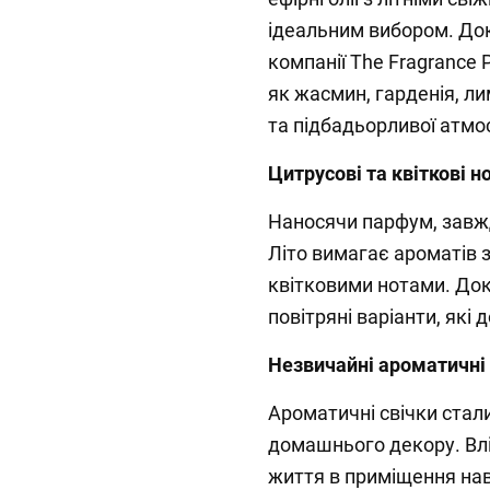
ідеальним вибором. До
компанії The Fragrance 
як жасмин, гарденія, ли
та підбадьорливої атмо
Цитрусові та квіткові н
Наносячи парфум, завжд
Літо вимагає ароматів 
квітковими нотами. Док
повітряні варіанти, як
Незвичайні ароматичні
Ароматичні свічки ста
домашнього декору. Вл
життя в приміщення наві