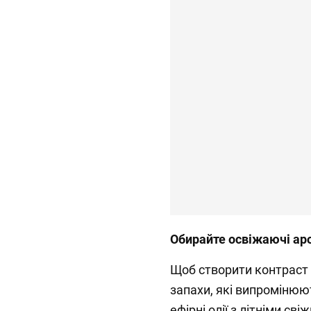
Обирайте освіжаючі ар
Щоб створити контраст 
запахи, які випромінюют
ефірні олії з літніми с