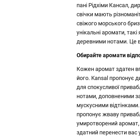
пані Рідхіми Кансал, д
свічки мають різноманіт
свіжого морського бриз
унікальні аромати, такі
деревними нотами. Це вн
Обирайте аромати відпо
Кожен аромат здатен вп
його. Kansal пропонує д
для спокусливої приваб
нотами, доповненими з
мускусними відтінками. 
пропонує жваву привабл
умиротворений аромат, 
здатний перенести вас 