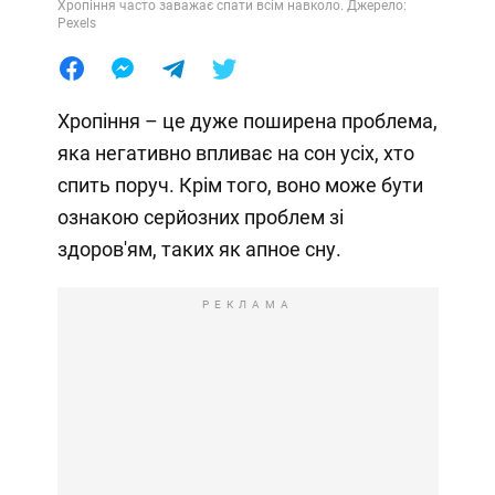
Хропіння часто заважає спати всім навколо. Джерело:
Pexels
Хропіння – це дуже поширена проблема,
яка негативно впливає на сон усіх, хто
спить поруч. Крім того, воно може бути
ознакою серйозних проблем зі
здоров'ям, таких як апное сну.
РЕКЛАМА