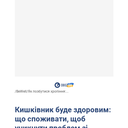
/
BeWell
/
Як позбутися хропіння:...
Кишківник буде здоровим:
що споживати, щоб
уникнути проблем зі