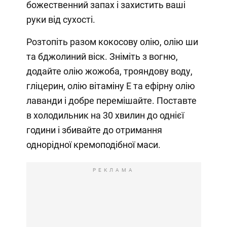
божественний запах і захистить ваші
руки від сухості.
Розтопіть разом кокосову олію, олію ши
та бджолиний віск. Зніміть з вогню,
додайте олію жожоба, трояндову воду,
гліцерин, олію вітаміну Е та ефірну олію
лаванди і добре перемішайте. Поставте
в холодильник на 30 хвилин до однієї
години і збивайте до отримання
однорідної кремоподібної маси.
РЕКЛАМА