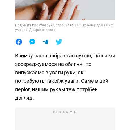
Подбайте про свої руки, спробувавши ці креми у домашніх
умовах. Джерело: pexels
Взимку наша шкіра стає сухою, і коли ми
зосереджуємося на обличчі, то
випускаємо з уваги руки, які
потребують такої ж уваги. Саме в цей
період нашим рукам теж потрібен
догляд.
РЕКЛАМА