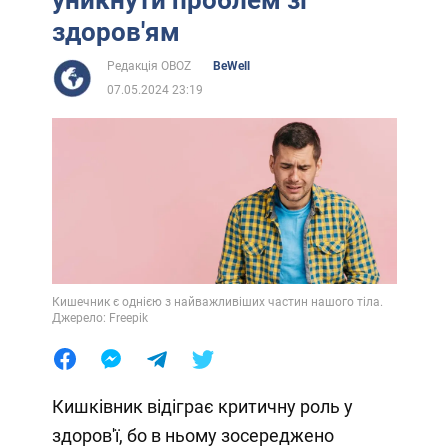
здоров'ям
Редакція OBOZ
BeWell
07.05.2024 23:19
Кишечник є однією з найважливіших частин нашого тіла.
Джерело: Freepik
Кишківник відіграє критичну роль у
здоров'ї, бо в ньому зосереджено