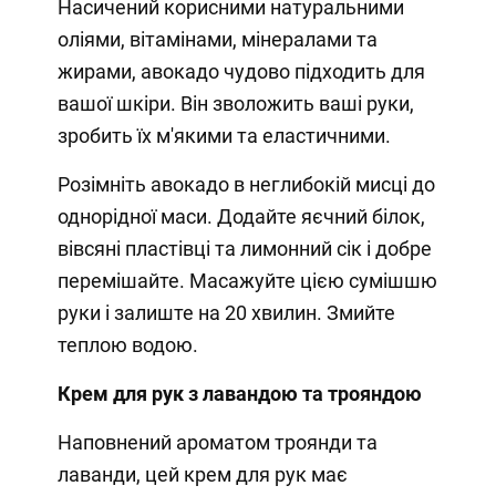
Насичений корисними натуральними
оліями, вітамінами, мінералами та
жирами, авокадо чудово підходить для
вашої шкіри. Він зволожить ваші руки,
зробить їх м'якими та еластичними.
Розімніть авокадо в неглибокій мисці до
однорідної маси. Додайте яєчний білок,
вівсяні пластівці та лимонний сік і добре
перемішайте. Масажуйте цією сумішшю
руки і залиште на 20 хвилин. Змийте
теплою водою.
Крем для рук з лавандою та трояндою
Наповнений ароматом троянди та
лаванди, цей крем для рук має