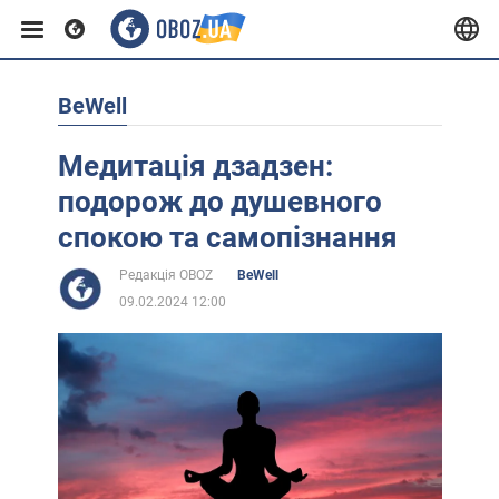
BeWell
Європа
Медитація дзадзен:
США
подорож до душевного
спокою та самопізнання
Азія
Редакція OBOZ
BeWell
09.02.2024 12:00
Африка
Життя
Лайфхаки