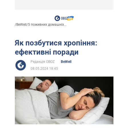
/
BeWell
/
5 поживних домашніх...
Як позбутися хропіння:
ефективні поради
Редакція OBOZ
BeWell
08.05.2024 18:45