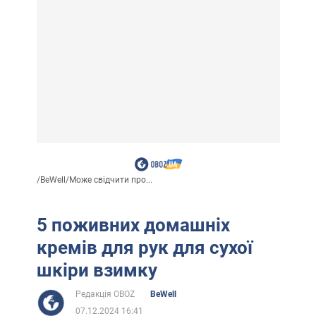
/
BeWell
/
Може свідчити про...
5 поживних домашніх
кремів для рук для сухої
шкіри взимку
Редакція OBOZ
BeWell
07.12.2024 16:41