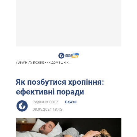
/
BeWell
/
5 поживних домашніх...
Як позбутися хропіння:
ефективні поради
Редакція OBOZ
BeWell
08.05.2024 18:45