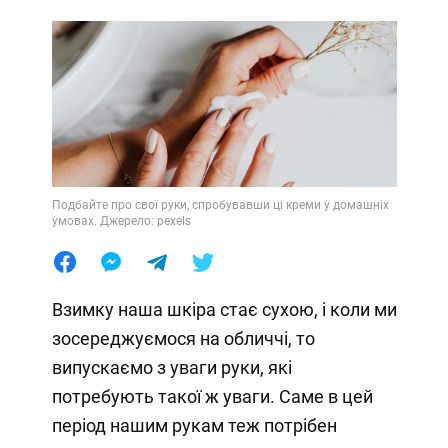
Подбайте про свої руки, спробувавши ці креми у домашніх
умовах. Джерело: pexels
Взимку наша шкіра стає сухою, і коли ми
зосереджуємося на обличчі, то
випускаємо з уваги руки, які
потребують такої ж уваги. Саме в цей
період нашим рукам теж потрібен