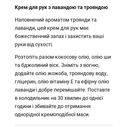
Крем для рук з лавандою та трояндою
Наповнений ароматом троянди та
лаванди, цей крем для рук має
божественний запах і захистить ваші
руки від сухості.
Розтопіть разом кокосову олію, олію ши
та бджолиний віск. Зніміть з вогню,
додайте олію жожоба, трояндову воду,
гліцерин, олію вітаміну Е та ефірну олію
лаванди і добре перемішайте. Поставте
в холодильник на 30 хвилин до однієї
години і збивайте до отримання
однорідної кремоподібної маси.