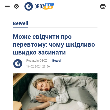
BeWell
Європа
Може свідчити про
США
перевтому: чому шкідливо
швидко засинати
Азія
Редакція OBOZ
BeWell
16.02.2024 23:56
Африка
Життя
Лайфхаки