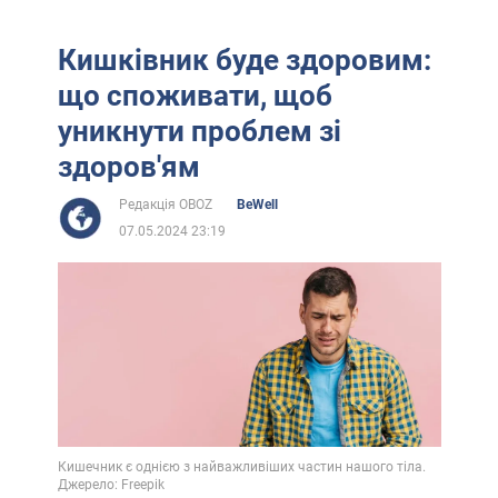
Кишківник буде здоровим:
що споживати, щоб
уникнути проблем зі
здоров'ям
Редакція OBOZ
BeWell
07.05.2024 23:19
Кишечник є однією з найважливіших частин нашого тіла.
Джерело: Freepik