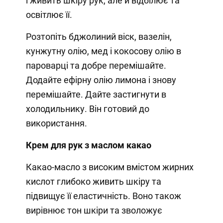
і живить шкіру рук, але й відбілює та
освітлює її.
Розтопіть бджолиний віск, вазелін,
кунжутну олію, мед і кокосову олію в
пароварці та добре перемішайте.
Додайте ефірну олію лимона і знову
перемішайте. Дайте застигнути в
холодильнику. Він готовий до
використання.
Крем для рук з маслом какао
Какао-масло з високим вмістом жирних
кислот глибоко живить шкіру та
підвищує її еластичність. Воно також
вирівнює тон шкіри та зволожує