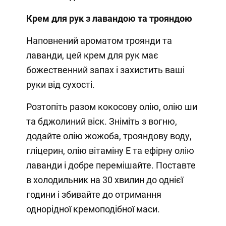
Крем для рук з лавандою та трояндою
Наповнений ароматом троянди та
лаванди, цей крем для рук має
божественний запах і захистить ваші
руки від сухості.
Розтопіть разом кокосову олію, олію ши
та бджолиний віск. Зніміть з вогню,
додайте олію жожоба, трояндову воду,
гліцерин, олію вітаміну Е та ефірну олію
лаванди і добре перемішайте. Поставте
в холодильник на 30 хвилин до однієї
години і збивайте до отримання
однорідної кремоподібної маси.