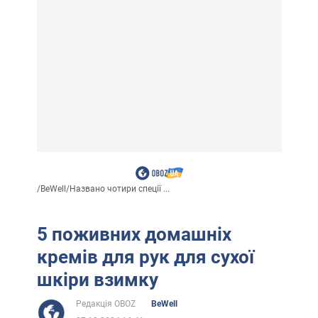
/
BeWell
/
Названо чотири спеції ...
5 поживних домашніх
кремів для рук для сухої
шкіри взимку
Редакція OBOZ
BeWell