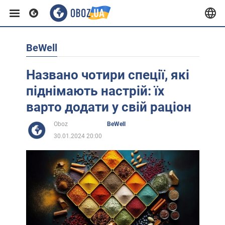
BeWell
Європа
Названо чотири спеції, які
США
піднімають настрій: їх
варто додати у свій раціон
Азія
Oboz
BeWell
30.01.2024 20:00
Африка
Життя
Лайфхаки