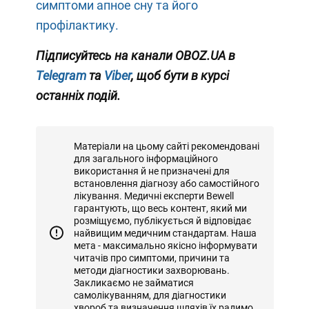
симптоми апное сну та його
профілактику.
Підписуйтесь на канали OBOZ.UA в
Telegram
та
Viber
, щоб бути в курсі
останніх подій.
Матеріали на цьому сайті рекомендовані
для загального інформаційного
використання й не призначені для
встановлення діагнозу або самостійного
лікування. Медичні експерти Bewell
гарантують, що весь контент, який ми
розміщуємо, публікується й відповідає
найвищим медичним стандартам. Наша
мета - максимально якісно інформувати
читачів про симптоми, причини та
методи діагностики захворювань.
Закликаємо не займатися
самолікуванням, для діагностики
хвороб та визначення шляхів їх радимо