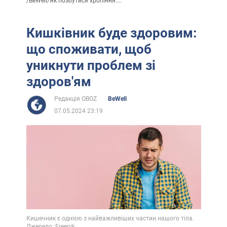
/
BeWell
/
Як позбутися хропіння:...
Кишківник буде здоровим:
що споживати, щоб
уникнути проблем зі
здоров'ям
Редакція OBOZ
BeWell
07.05.2024 23:19
Кишечник є однією з найважливіших частин нашого тіла.
Джерело: Freepik