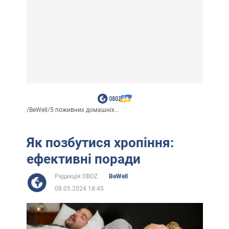
/
BeWell
/
5 поживних домашніх...
Як позбутися хропіння:
ефективні поради
Редакція OBOZ
BeWell
08.05.2024 18:45