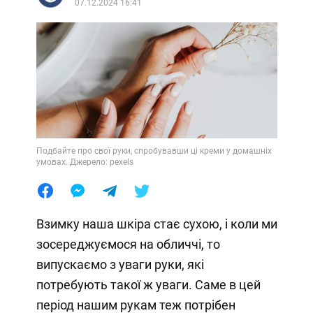
07.12.2024 16:41
Подбайте про свої руки, спробувавши ці креми у домашніх
умовах. Джерело: pexels
Взимку наша шкіра стає сухою, і коли ми
зосереджуємося на обличчі, то
випускаємо з уваги руки, які
потребують такої ж уваги. Саме в цей
період нашим рукам теж потрібен