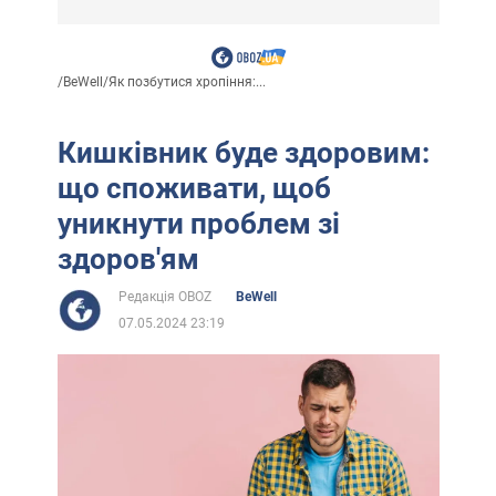
/
BeWell
/
Як позбутися хропіння:...
Кишківник буде здоровим:
що споживати, щоб
уникнути проблем зі
здоров'ям
Редакція OBOZ
BeWell
07.05.2024 23:19