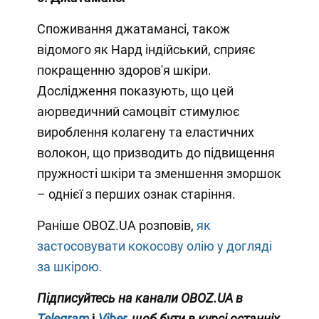
Споживання джатамансі, також
відомого як Нард індійський, сприяє
покращенню здоров'я шкіри.
Дослідження показують, що цей
аюрведичний самоцвіт стимулює
вироблення колагену та еластичних
волокон, що призводить до підвищення
пружності шкіри та зменшення зморшок
– однієї з перших ознак старіння.
Раніше OBOZ.UA розповів,
як
застосовувати кокосову олію у догляді
за шкірою.
Підписуйтесь на канали
OBOZ.UA
в
Telegram
і
Viber
, щоб бути в курсі останніх