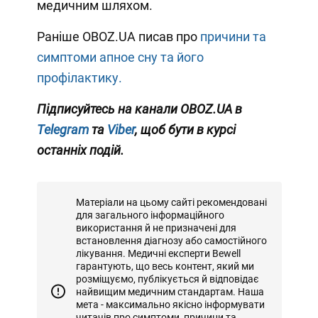
медичним шляхом.
Раніше OBOZ.UA писав про
причини та
симптоми апное сну та його
профілактику.
Підписуйтесь на канали OBOZ.UA в
Telegram
та
Viber
, щоб бути в курсі
останніх подій.
Матеріали на цьому сайті рекомендовані
для загального інформаційного
використання й не призначені для
встановлення діагнозу або самостійного
лікування. Медичні експерти Bewell
гарантують, що весь контент, який ми
розміщуємо, публікується й відповідає
найвищим медичним стандартам. Наша
мета - максимально якісно інформувати
читачів про симптоми, причини та