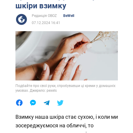
шкіри взимку
Редакція OBOZ
BeWell
07.12.2024 16:41
Подбайте про свої руки, спробувавши ці креми у домашніх
умовах. Джерело: pexels
Взимку наша шкіра стає сухою, і коли ми
зосереджуємося на обличчі, то