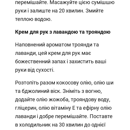
перемішайте. Масажуйте цією сумішшю
руки і залиште на 20 хвилин. Змийте
теплою водою.
Крем для рук з лавандою та трояндою
Наповнений ароматом троянди та
лаванди, цей крем для рук має
божественний запах і захистить ваші
руки від сухості.
Розтопіть разом кокосову олію, олію ши
та бджолиний віск. Зніміть з вогню,
додайте олію жожоба, трояндову воду,
гліцерин, олію вітаміну Е та ефірну олію
лаванди і добре перемішайте. Поставте
в холодильник на 30 хвилин до однієї