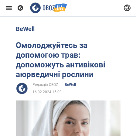
BeWell
Європа
Омолоджуйтесь за
США
допомогою трав:
допоможуть антивікові
Азія
аюрведичні рослини
Редакція OBOZ
BeWell
Африка
16.02.2024 15:00
Життя
Лайфхаки