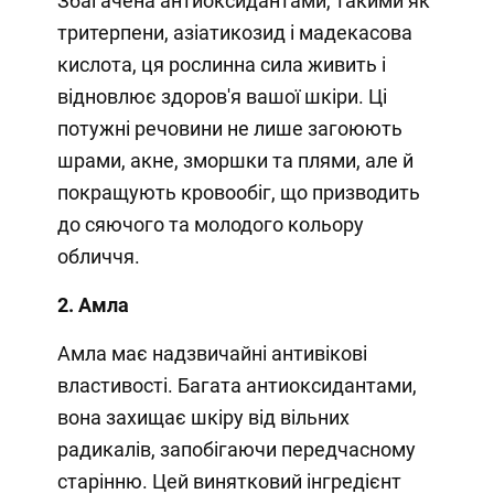
Збагачена антиоксидантами, такими як
тритерпени, азіатикозид і мадекасова
кислота, ця рослинна сила живить і
відновлює здоров'я вашої шкіри. Ці
потужні речовини не лише загоюють
шрами, акне, зморшки та плями, але й
покращують кровообіг, що призводить
до сяючого та молодого кольору
обличчя.
2. Амла
Амла має надзвичайні антивікові
властивості. Багата антиоксидантами,
вона захищає шкіру від вільних
радикалів, запобігаючи передчасному
старінню. Цей винятковий інгредієнт