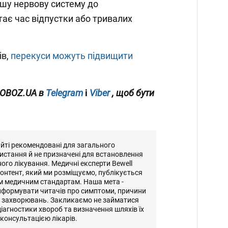
шу нервову систему до
тає час відпустки або тривалих
ів,
перекуси можуть підвищити
 OBOZ.UA в
Telegram
і
Viber
, щоб бути
айті рекомендовані для загального
истання й не призначені для встановлення
ного лікування. Медичні експерти Bewell
онтент, який ми розміщуємо, публікується
м медичним стандартам. Наша мета -
нформувати читачів про симптоми, причини
и захворювань. Закликаємо не займатися
іагностики хвороб та визначення шляхів їх
консультацією лікарів.