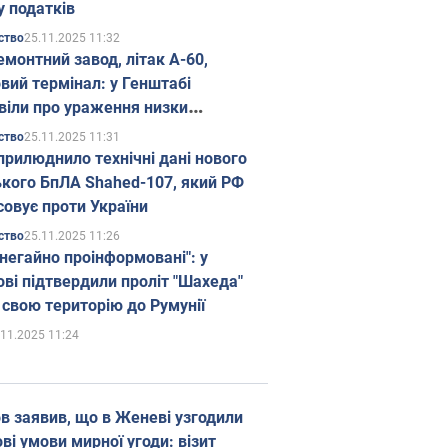
у податків
25.11.2025 11:32
ство
емонтний завод, літак А-60,
вий термінал: у Генштабі
віли про ураження низки
гічних об'єктів Росії
25.11.2025 11:31
ство
прилюднило технічні дані нового
ького БпЛА Shahed-107, який РФ
совує проти України
25.11.2025 11:26
ство
 негайно проінформовані": у
ві підтвердили проліт "Шахеда"
 свою територію до Румунії
.11.2025 11:24
в заявив, що в Женеві узгодили
і умови мирної угоди: візит