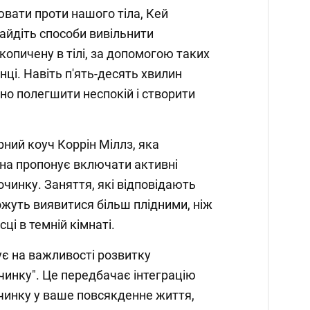
ювати проти нашого тіла, Кей
айдіть способи вивільнити
копичену в тілі, за допомогою таких
танці. Навіть п'ять-десять хвилин
но полегшити неспокій і створити
рний коуч Коррін Міллз, яка
она пропонує включати активні
очинку. Заняття, які відповідають
жуть виявитися більш плідними, ніж
ці в темній кімнаті.
ує на важливості розвитку
очинку". Це передбачає інтеграцію
очинку у ваше повсякденне життя,