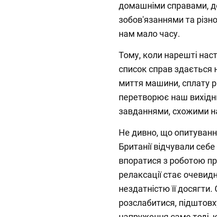
домашніми справами, д
зобов'язаннями та різ
нам мало часу.
Тому, коли нарешті наст
список справ здається 
миття машини, сплату р
перетворює наш вихідни
завданнями, схожими н
Не дивно, що опитуванн
Британії відчували себ
впоратися з роботою пр
релаксації стає очевид
нездатністю її досягти.
розслабитися, підштов
напруження саме тоді, 