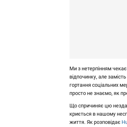
Ми з нетерпінням чекає
відпочинку, але заміст
гортання соціальних м
просто не знаємо, як пр
Що спричиняє цю нездат
криється в нашому несп
життя. Як розповідає
Hu