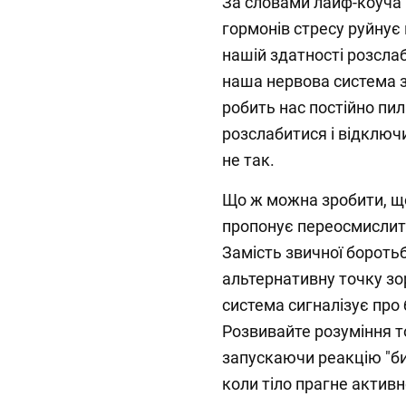
За словами лайф-коуча 
гормонів стресу руйну
нашій здатності розсла
наша нервова система з
робить нас постійно пи
розслабитися і відключ
не так.
Що ж можна зробити, щ
пропонує переосмислит
Замість звичної бороть
альтернативну точку зо
система сигналізує про
Розвивайте розуміння т
запускаючи реакцію "бий
коли тіло прагне активн