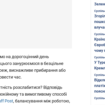
Зелен
листо
Суспіль
Згоріл
пошко
влуча
Фото
Суспіль
Країн
Євроб
чому 
мо на дорогоцінний день
Суспіль
У Тур
ь цього занурюємося в безцільне
Кремл
ереж, виснажливе прибирання або
Суспіль
овести час.
Відкл
платі
ність розслабитися? Відповідь
поясн
окійному та вимогливому способі
Суспіль
ff Post
, балансування між роботою,