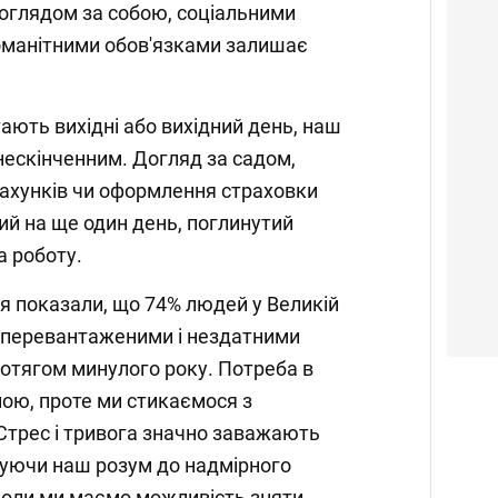
оглядом за собою, соціальними
номанітними обов'язками залишає
ають вихідні або вихідний день, наш
нескінченним. Догляд за садом,
ахунків чи оформлення страховки
й на ще один день, поглинутий
а роботу.
я показали, що 74% людей у Великій
е перевантаженими і нездатними
отягом минулого року. Потреба в
ною, проте ми стикаємося з
 Стрес і тривога значно заважають
хуючи наш розум до надмірного
коли ми маємо можливість зняти