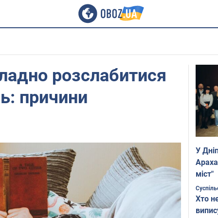
ладно розслабитися
нь: причини
У Дні
Араха
міст"
Суспіль
Хто н
випис