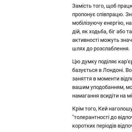
Замість того, щоб прац
пропонує співпрацю. Зн
мобілізуючу енергію, на
дій, як ходьба, біг або 
активності можуть знач
шлях до розслаблення.
Цю думку поділяє кар'є
базується в Лондоні. В
заняття в моменти відп
вашим уподобанням, мо
намагання всидіти на міс
Крім того, Кей наголош
"толерантності до відп
коротких періодів відп