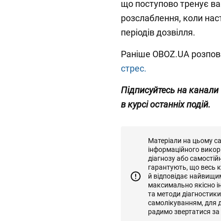
що поступово тренує ва
розслаблення, коли нас
періодів дозвілля.
Раніше OBOZ.UA розпов
стрес.
Підписуйтесь на канали
в курсі останніх подій.
Матеріали на цьому с
інформаційного викор
діагнозу або самостій
гарантують, що весь к
й відповідає найвищи
максимально якісно і
та методи діагностик
самолікуванням, для д
радимо звертатися за 