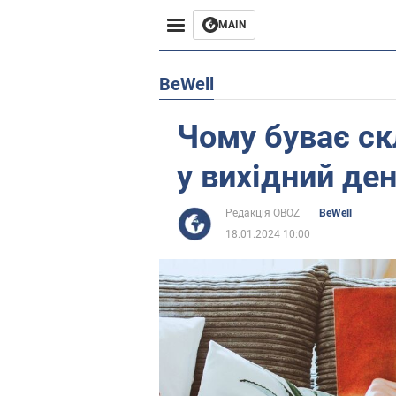
MAIN
Європа
BeWell
США
Чому буває ск
Азія
у вихідний де
Африка
Редакція OBOZ
BeWell
18.01.2024 10:00
Життя
Лайфхаки