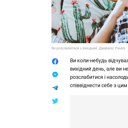
Як розслабитися у вихідний. Джерело: Pexels
Ви коли-небудь відчувал
вихідний день, але ви 
розслабитися і насолод
співвіднести себе з цим