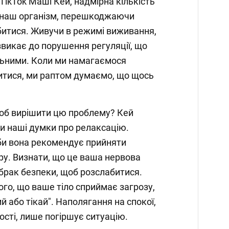
TikTok Маші Кей, надмірна кількість
є наш організм, перешкоджаючи
битися. Живучи в режимі виживання,
викає до порушення регуляції, що
льними. Коли ми намагаємося
итися, ми раптом думаємо, що щось
об вирішити цю проблему? Кей
и наші думки про релаксацію.
би вона рекомендує прийняти
ру. Визнати, що це ваша нервова
 брак безпеки, щоб розслабитися.
ого, що ваше тіло сприймає загрозу,
 або тікай". Наполягання на спокої,
ості, лише погіршує ситуацію.