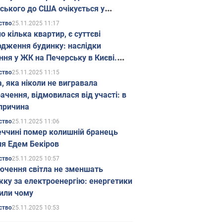
ського до США очікується у
паді
25.11.2025 11:17
ство
о кілька квартир, є суттєві
дження будинку: наслідки
ння у ЖК на Печерську в Києві.
25.11.2025 11:15
ство
а, яка ніколи не вигравала
ачення, відмовилася від участі: в
причина
25.11.2025 11:06
ство
еччині помер колишній бранець
я Едем Бекіров
25.11.2025 10:57
ство
ючення світла не зменшать
жку за електроенергію: енергетики
или чому
25.11.2025 10:53
ство