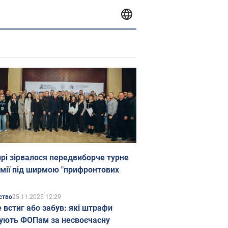
прі зірвалося передвиборче турне
мії під ширмою "прифронтових
25.11.2025 12:29
ство
е встиг або забув: які штрафи
ують ФОПам за несвоєчасну