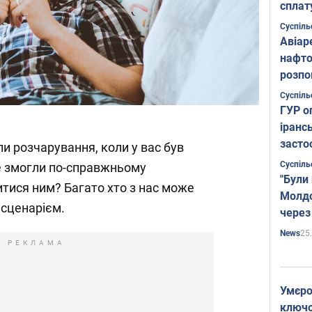
сплат
Суспіль
Авіар
нафто
розпо
страте
Суспіль
ГУР о
іранс
засто
и розчарування, коли у вас був
Суспіль
не змогли по-справжньому
"Були
итися ним? Багато хто з нас може
Молдо
 сценарієм.
через
25
News
РЕКЛАМА
Умєро
ключов