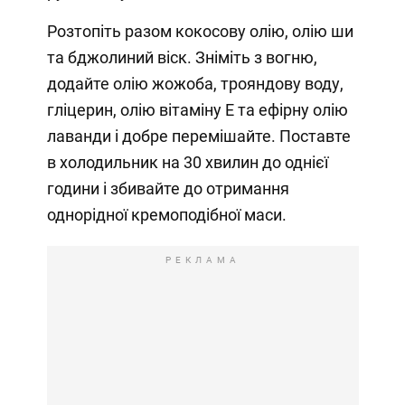
Розтопіть разом кокосову олію, олію ши
та бджолиний віск. Зніміть з вогню,
додайте олію жожоба, трояндову воду,
гліцерин, олію вітаміну Е та ефірну олію
лаванди і добре перемішайте. Поставте
в холодильник на 30 хвилин до однієї
години і збивайте до отримання
однорідної кремоподібної маси.
РЕКЛАМА