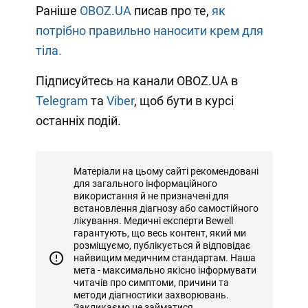
Раніше
OBOZ.UA
писав про те,
як
потрібно правильно наносити крем для
тіла.
Підписуйтесь на канали OBOZ.UA в
Telegram
та
Viber
, щоб бути в курсі
останніх подій.
Матеріали на цьому сайті рекомендовані
для загального інформаційного
використання й не призначені для
встановлення діагнозу або самостійного
лікування. Медичні експерти Bewell
гарантують, що весь контент, який ми
розміщуємо, публікується й відповідає
найвищим медичним стандартам. Наша
мета - максимально якісно інформувати
читачів про симптоми, причини та
методи діагностики захворювань.
Закликаємо не займатися