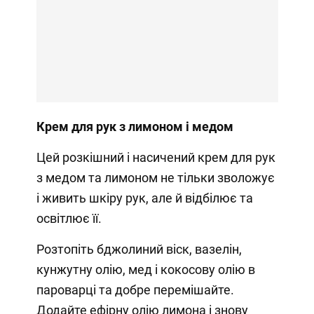
Крем для рук з лимоном і медом
Цей розкішний і насичений крем для рук
з медом та лимоном не тільки зволожує
і живить шкіру рук, але й відбілює та
освітлює її.
Розтопіть бджолиний віск, вазелін,
кунжутну олію, мед і кокосову олію в
пароварці та добре перемішайте.
Додайте ефірну олію лимона і знову