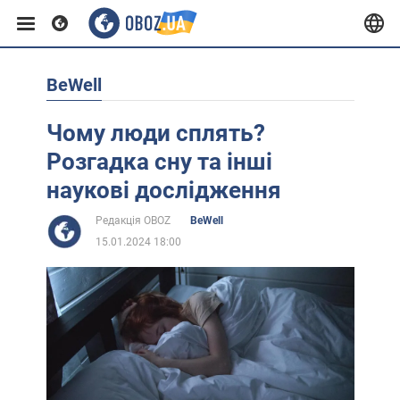
BeWell
Європа
Чому люди сплять?
США
Розгадка сну та інші
наукові дослідження
Азія
Редакція OBOZ
BeWell
15.01.2024 18:00
Африка
Життя
Лайфхаки