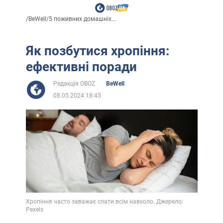
/
BeWell
/
5 поживних домашніх...
Як позбутися хропіння:
ефективні поради
Редакція OBOZ
BeWell
08.05.2024 18:45
Хропіння часто заважає спати всім навколо. Джерело:
Pexels