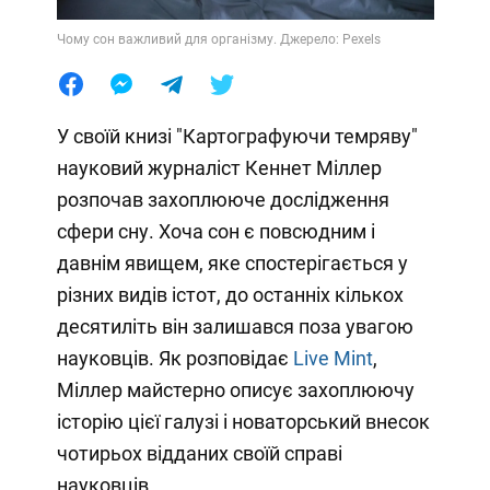
Чому сон важливий для організму. Джерело: Pexels
У своїй книзі "Картографуючи темряву"
науковий журналіст Кеннет Міллер
розпочав захоплююче дослідження
сфери сну. Хоча сон є повсюдним і
давнім явищем, яке спостерігається у
різних видів істот, до останніх кількох
десятиліть він залишався поза увагою
науковців. Як розповідає
Live Mint
,
Міллер майстерно описує захоплюючу
історію цієї галузі і новаторський внесок
чотирьох відданих своїй справі
науковців.