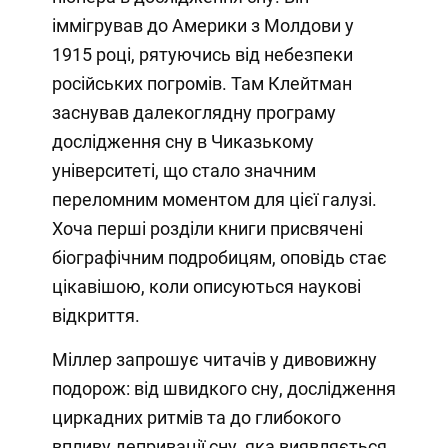
іммігрував до Америки з Молдови у
1915 році, рятуючись від небезпеки
російських погромів. Там Клейтман
заснував далекоглядну програму
дослідження сну в Чиказькому
університеті, що стало значним
переломним моментом для цієї галузі.
Хоча перші розділи книги присвячені
біографічним подробицям, оповідь стає
цікавішою, коли описуються наукові
відкриття.
Міллер запрошує читачів у дивовижну
подорож: від швидкого сну, дослідження
циркадних ритмів та до глибокого
впливу депривації сну, яка виявляється