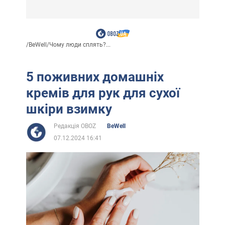
/
BeWell
/
Чому люди сплять?...
5 поживних домашніх
кремів для рук для сухої
шкіри взимку
Редакція OBOZ
BeWell
07.12.2024 16:41