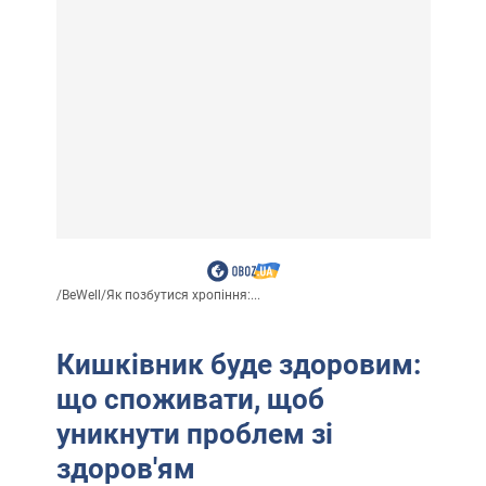
/
BeWell
/
Як позбутися хропіння:...
Кишківник буде здоровим:
що споживати, щоб
уникнути проблем зі
здоров'ям