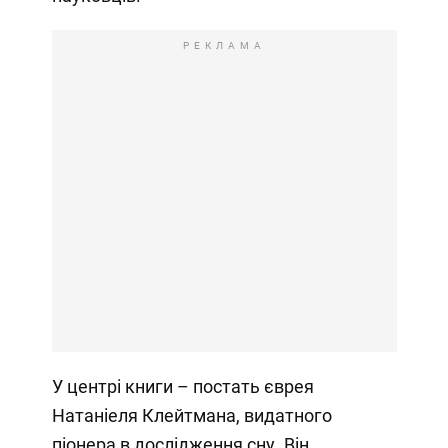
РЕКЛАМА
У центрі книги – постать єврея
Натаніеля Клейтмана, видатного
піонера в дослідження сну. Він