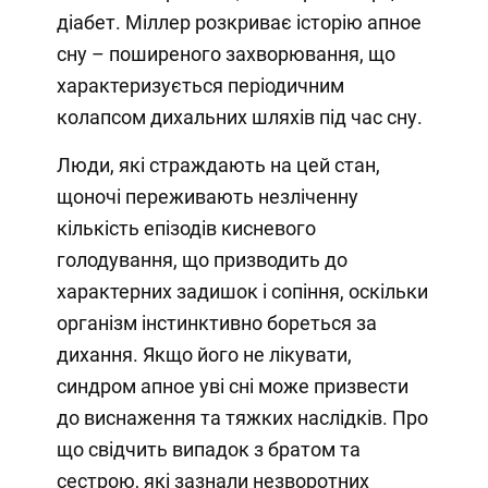
діабет. Міллер розкриває історію апное
сну – поширеного захворювання, що
характеризується періодичним
колапсом дихальних шляхів під час сну.
Люди, які страждають на цей стан,
щоночі переживають незліченну
кількість епізодів кисневого
голодування, що призводить до
характерних задишок і сопіння, оскільки
організм інстинктивно бореться за
дихання. Якщо його не лікувати,
синдром апное уві сні може призвести
до виснаження та тяжких наслідків. Про
що свідчить випадок з братом та
сестрою, які зазнали незворотних