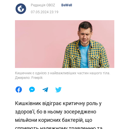
Редакція OBOZ
BeWell
07.05.2024 23:19
Кишечник є однією з найважливіших частин нашого тіла.
Джерело: Freepik
Кишківник відіграє критичну роль у
здоров'ї, бо в ньому зосереджено
мільйони корисних бактерій, що
сприяють належному травленню та