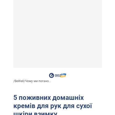
/
BeWell
/
Чому ми погано...
5 поживних домашніх
кремів для рук для сухої
шкіри взимку