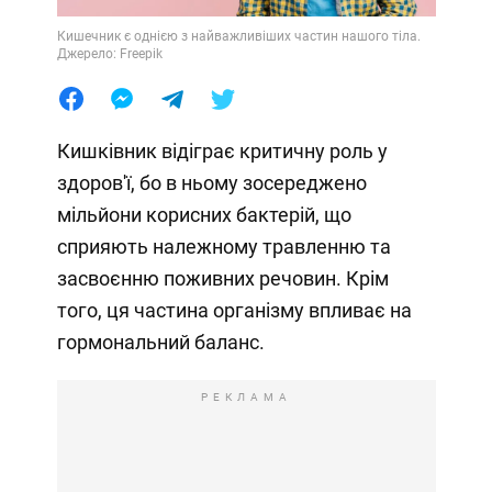
Кишечник є однією з найважливіших частин нашого тіла.
Джерело: Freepik
Кишківник відіграє критичну роль у
здоров'ї, бо в ньому зосереджено
мільйони корисних бактерій, що
сприяють належному травленню та
засвоєнню поживних речовин. Крім
того, ця частина організму впливає на
гормональний баланс.
РЕКЛАМА