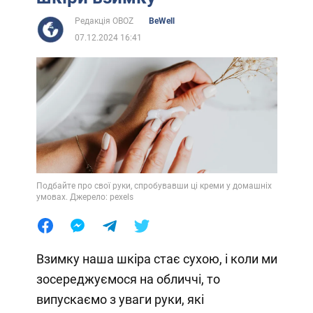
Редакція OBOZ
BeWell
07.12.2024 16:41
Подбайте про свої руки, спробувавши ці креми у домашніх
умовах. Джерело: pexels
Взимку наша шкіра стає сухою, і коли ми
зосереджуємося на обличчі, то
випускаємо з уваги руки, які