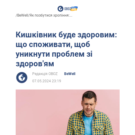
/
BeWell
/
Як позбутися хропіння:...
Кишківник буде здоровим:
що споживати, щоб
уникнути проблем зі
здоров'ям
Редакція OBOZ
BeWell
07.05.2024 23:19