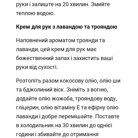
руки і залиште на 20 хвилин. Змийте
теплою водою.
Крем для рук з лавандою та трояндою
Наповнений ароматом троянди та
лаванди, цей крем для рук має
божественний запах і захистить ваші
руки від сухості.
Розтопіть разом кокосову олію, олію ши
та бджолиний віск. Зніміть з вогню,
додайте олію жожоба, трояндову воду,
гліцерин, олію вітаміну Е та ефірну олію
лаванди і добре перемішайте. Поставте
в холодильник на 30 хвилин до однієї
години і збивайте до отримання