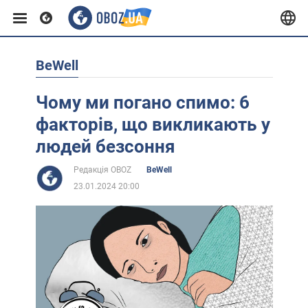
BeWell
Європа
Чому ми погано спимо: 6
США
факторів, що викликають у
людей безсоння
Азія
Редакція OBOZ
BeWell
23.01.2024 20:00
Африка
Життя
Лайфхаки