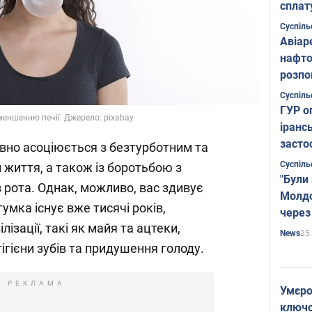
сплат
Суспіль
Авіар
нафто
розпо
страте
Суспіль
ГУР о
еншенню печії. Джерело: pixabay
іранс
засто
вно асоціюється з безтурботним та
Суспіль
життя, а також із боротьбою з
"Були
рота. Однак, можливо, вас здивує
Молдо
умка існує вже тисячі років,
через
лізації, такі як майя та ацтеки,
25
News
гігієни зубів та придушення голоду.
РЕКЛАМА
Умєро
ключов