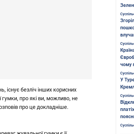
Зелен
листо
Суспіль
Згоріл
пошко
влуча
Фото
Суспіль
Країн
Євроб
чому 
Суспіль
У Тур
Кремл
ь, існує безліч інших корисних
Суспіль
гумки, про які ви, можливо, не
Відкл
озповів про це докладніше.
платі
поясн
Суспіль
реваг жувальної гумки є її