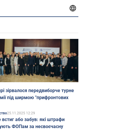
прі зірвалося передвиборче турне
мії під ширмою "прифронтових
25.11.2025 12:29
ство
е встиг або забув: які штрафи
ують ФОПам за несвоєчасну