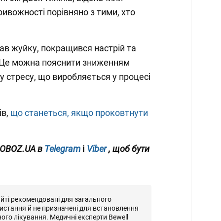
ривожності порівняно з тими, хто
ував жуйку, покращився настрій та
. Це можна пояснити зниженням
у стресу, що виробляється у процесі
ів,
що станеться, якщо проковтнути
 OBOZ.UA в
Telegram
і
Viber
, щоб бути
айті рекомендовані для загального
истання й не призначені для встановлення
ного лікування. Медичні експерти Bewell