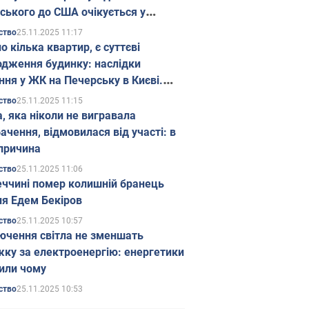
ського до США очікується у
паді
25.11.2025 11:17
ство
о кілька квартир, є суттєві
дження будинку: наслідки
ння у ЖК на Печерську в Києві.
25.11.2025 11:15
ство
а, яка ніколи не вигравала
ачення, відмовилася від участі: в
причина
25.11.2025 11:06
ство
еччині помер колишній бранець
я Едем Бекіров
25.11.2025 10:57
ство
ючення світла не зменшать
жку за електроенергію: енергетики
или чому
25.11.2025 10:53
ство