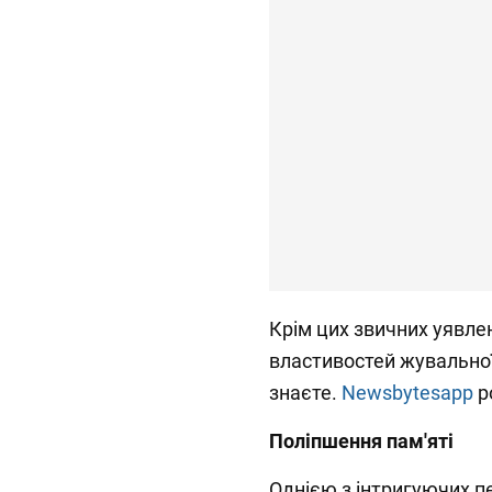
Крім цих звичних уявлен
властивостей жувальної 
знаєте.
Newsbytesapp
р
Поліпшення пам'яті
Однією з інтригуючих пе