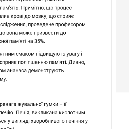
пам'ять. Примітно, що процес
ив крові до мозку, що сприяє
ослідження, проведене професором
що вона може призвести до
ої пам'яті на 35%.
'ятним смаком підвищують увагу і
о сприяє поліпшенню пам'яті. Дивно,
маком ананаса демонструють
му.
ревага жувальної гумки – її
печію. Печія, викликана кислотним
я у вигляді хворобливого печіння у