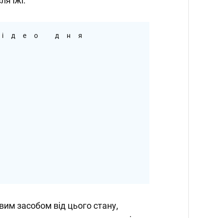
ля їжі.
ідео дня
им засобом від цього стану,