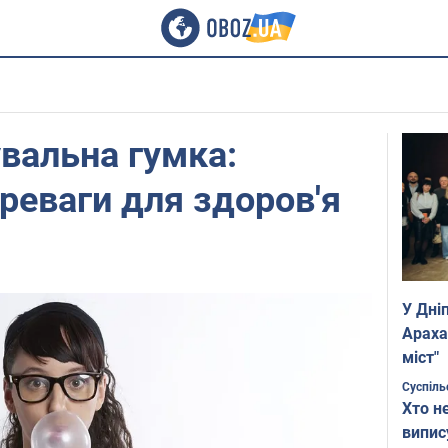
вальна гумка:
ереваги для здоров'я
У Дні
Араха
міст"
Суспіль
Хто н
випис