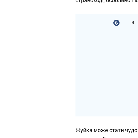
стравоході, особливо піс
В
Жуйка може стати чудов