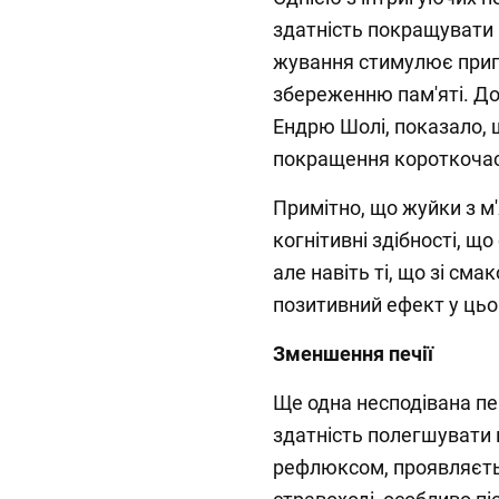
здатність покращувати 
жування стимулює припл
збереженню пам'яті. Д
Ендрю Шолі, показало, 
покращення короткочасн
Примітно, що жуйки з м
когнітивні здібності, щ
але навіть ті, що зі с
позитивний ефект у цьо
Зменшення печії
Ще одна несподівана пе
здатність полегшувати 
рефлюксом, проявляєтьс