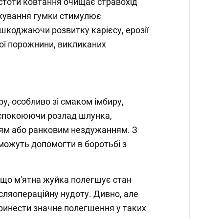
стоти ковтання очищає стравохід
, жування гумки стимулює
шкоджаючи розвитку карієсу, ерозії
ої порожнини, викликаних
у, особливо зі смаком імбиру,
аспокоюючи розлад шлунка,
ям або ранковим нездужанням. З
можуть допомогти в боротьбі з
 що м'ятна жуйка полегшує стан
ісляопераційну нудоту. Дивно, але
ринести значне полегшення у таких