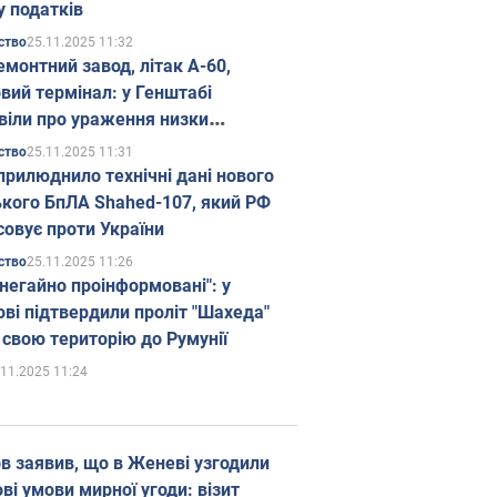
у податків
25.11.2025 11:32
ство
емонтний завод, літак А-60,
вий термінал: у Генштабі
віли про ураження низки
гічних об'єктів Росії
25.11.2025 11:31
ство
прилюднило технічні дані нового
ького БпЛА Shahed-107, який РФ
совує проти України
25.11.2025 11:26
ство
 негайно проінформовані": у
ві підтвердили проліт "Шахеда"
 свою територію до Румунії
.11.2025 11:24
в заявив, що в Женеві узгодили
і умови мирної угоди: візит