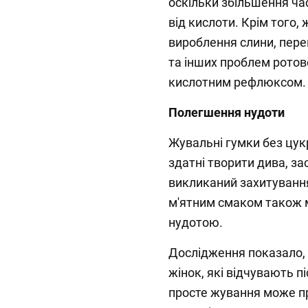
оскільки збільшення ча
від кислоти. Крім того
вироблення слини, пере
та інших проблем ротов
кислотним рефлюксом.
Полегшення нудоти
Жувальні гумки без цукр
здатні творити дива, з
викликаний захитуванн
м'ятним смаком також 
нудотою.
Дослідження показало,
жінок, які відчувають п
просте жування може п