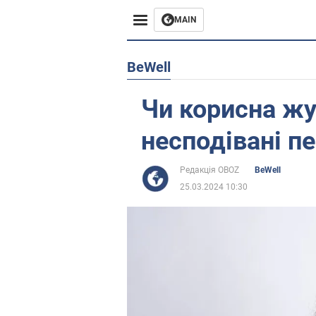
MAIN
Європа
BeWell
США
Чи корисна жу
Азія
несподівані п
Африка
Редакція OBOZ
BeWell
25.03.2024 10:30
Життя
Лайфхаки