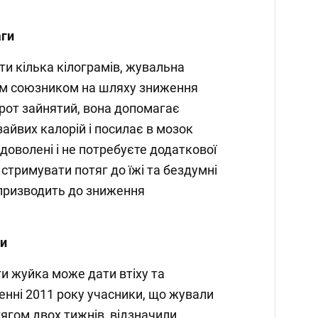
аги
ти кілька кілограмів, жувальна
м союзником на шляху зниження
 рот зайнятий, вона допомагає
айвих калорій і посилає в мозок
адоволені і не потребуєте додаткової
 стримувати потяг до їжі та бездумні
призводить до зниження
ги
ги жуйка може дати втіху та
енні 2011 року учасники, що жували
тягом двох тижнів, відзначили