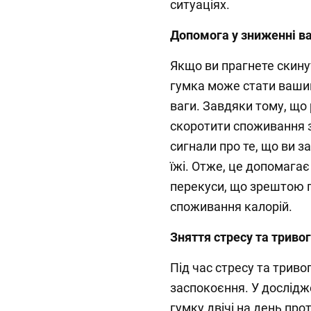
ситуаціях.
Допомога у зниженні в
Якщо ви прагнете скину
гумка може стати ваши
ваги. Завдяки тому, що
скоротити споживання з
сигнали про те, що ви з
їжі. Отже, це допомагає
перекуси, що зрештою 
споживання калорій.
Зняття стресу та триво
Під час стресу та триво
заспокоєння. У дослідж
гумку двічі на день про