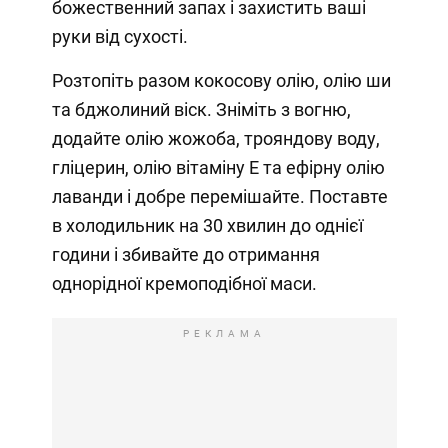
божественний запах і захистить ваші
руки від сухості.
Розтопіть разом кокосову олію, олію ши
та бджолиний віск. Зніміть з вогню,
додайте олію жожоба, трояндову воду,
гліцерин, олію вітаміну Е та ефірну олію
лаванди і добре перемішайте. Поставте
в холодильник на 30 хвилин до однієї
години і збивайте до отримання
однорідної кремоподібної маси.
РЕКЛАМА