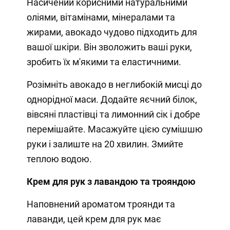
Насичений корисними натуральними
оліями, вітамінами, мінералами та
жирами, авокадо чудово підходить для
вашої шкіри. Він зволожить ваші руки,
зробить їх м'якими та еластичними.
Розімніть авокадо в неглибокій мисці до
однорідної маси. Додайте яєчний білок,
вівсяні пластівці та лимонний сік і добре
перемішайте. Масажуйте цією сумішшю
руки і залиште на 20 хвилин. Змийте
теплою водою.
Крем для рук з лавандою та трояндою
Наповнений ароматом троянди та
лаванди, цей крем для рук має