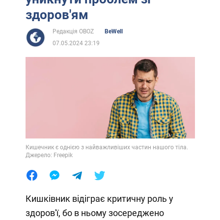
здоров'ям
Редакція OBOZ
BeWell
07.05.2024 23:19
Кишечник є однією з найважливіших частин нашого тіла.
Джерело: Freepik
Кишківник відіграє критичну роль у
здоров'ї, бо в ньому зосереджено