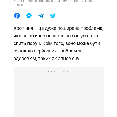
Хропіння часто заважає спати всім навколо. Джерело:
Pexels
Хропіння – це дуже поширена проблема,
яка негативно впливає на сон усіх, хто
спить поруч. Крім того, воно може бути
ознакою серйозних проблем зі
здоров'ям, таких як апное сну.
РЕКЛАМА