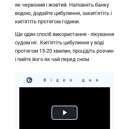
як червоний і жовтий. Наповніть банку
водою, додайте цибулиння, закип'ятіть і
кип'ятіть протягом години.
Ще один спосіб використання - лікування
судом ніг. Кип'ятіть цибулиння у воді
протягом 15-20 хвилин, процідіть розчин
і пийте його як чай перед сном.
Відео дня
Play