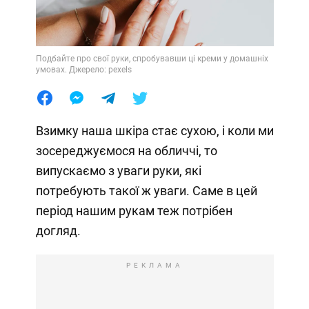
Подбайте про свої руки, спробувавши ці креми у домашніх
умовах. Джерело: pexels
Взимку наша шкіра стає сухою, і коли ми
зосереджуємося на обличчі, то
випускаємо з уваги руки, які
потребують такої ж уваги. Саме в цей
період нашим рукам теж потрібен
догляд.
РЕКЛАМА