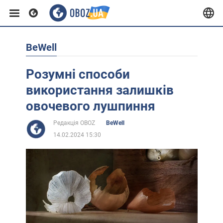
BeWell
Європа
Розумні способи
США
використання залишків
овочевого лушпиння
Азія
Редакція OBOZ
BeWell
14.02.2024 15:30
Африка
Життя
Лайфхаки