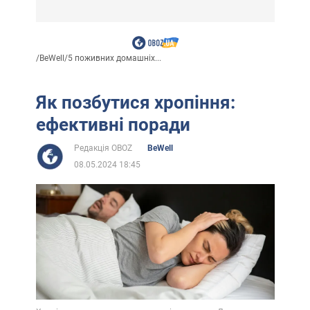
/
BeWell
/
5 поживних домашніх...
Як позбутися хропіння:
ефективні поради
Редакція OBOZ
BeWell
08.05.2024 18:45