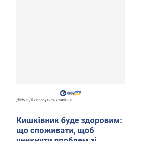
/
BeWell
/
Як позбутися хропіння:...
Кишківник буде здоровим:
що споживати, щоб
уникнути проблем зі