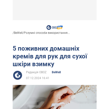
/
BeWell
/
Розумні способи використання...
5 поживних домашніх
кремів для рук для сухої
шкіри взимку
Редакція OBOZ
BeWell
07.12.2024 16:41