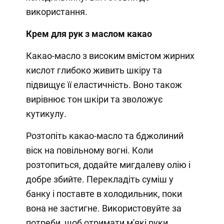
використання.
Крем для рук з маслом какао
Какао-масло з високим вмістом жирних
кислот глибоко живить шкіру та
підвищує її еластичність. Воно також
вирівнює тон шкіри та зволожує
кутикулу.
Розтопіть какао-масло та бджолиний
віск на повільному вогні. Коли
розтопиться, додайте мигдалеву олію і
добре збийте. Перекладіть суміш у
банку і поставте в холодильник, поки
вона не застигне. Використовуйте за
потреби, щоб отримати м'які руки.