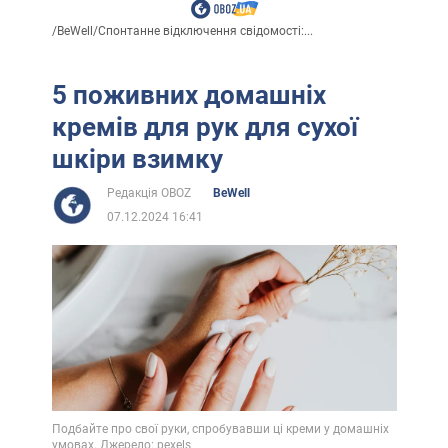
/
BeWell
/
Спонтанне відключення свідомості:...
5 поживних домашніх
кремів для рук для сухої
шкіри взимку
Редакція OBOZ
BeWell
07.12.2024 16:41
Подбайте про свої руки, спробувавши ці креми у домашніх
умовах. Джерело: pexels