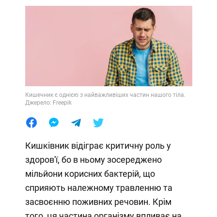
Кишечник є однією з найважливіших частин нашого тіла.
Джерело: Freepik
Кишківник відіграє критичну роль у
здоров'ї, бо в ньому зосереджено
мільйони корисних бактерій, що
сприяють належному травленню та
засвоєнню поживних речовин. Крім
того, ця частина організму впливає на