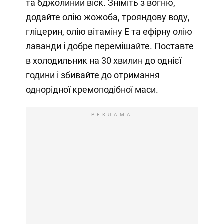
та бджолиний віск. Зніміть з вогню,
додайте олію жожоба, трояндову воду,
гліцерин, олію вітаміну Е та ефірну олію
лаванди і добре перемішайте. Поставте
в холодильник на 30 хвилин до однієї
години і збивайте до отримання
однорідної кремоподібної маси.
РЕКЛАМА