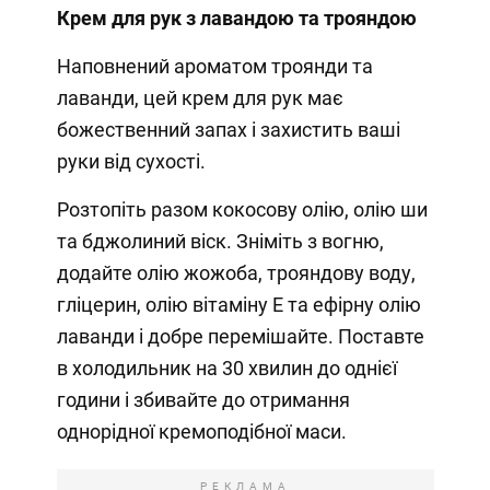
Крем для рук з лавандою та трояндою
Наповнений ароматом троянди та
лаванди, цей крем для рук має
божественний запах і захистить ваші
руки від сухості.
Розтопіть разом кокосову олію, олію ши
та бджолиний віск. Зніміть з вогню,
додайте олію жожоба, трояндову воду,
гліцерин, олію вітаміну Е та ефірну олію
лаванди і добре перемішайте. Поставте
в холодильник на 30 хвилин до однієї
години і збивайте до отримання
однорідної кремоподібної маси.
РЕКЛАМА