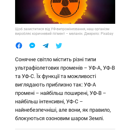
Щоб захиститися від УФ-випромінювання, наш організм
виробляє коричневий пігмент – меланін. Джерело: Pixabay
Сонячне світло містить різні типи
ультрафіолетових променів – УФ-А, УФ-В
та УФ-С. Їх функції та можливості
виглядають приблизно так: УФ-А
промені – найбільш поширені, УФ-В –
найбільш інтенсивні, УФ-С –
найнебезпечніші, але вони, як правило,
блокуються озоновим шаром Землі.