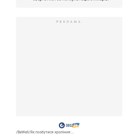
РЕКЛАМА
/
BeWell
/
Як позбутися хропіння:...