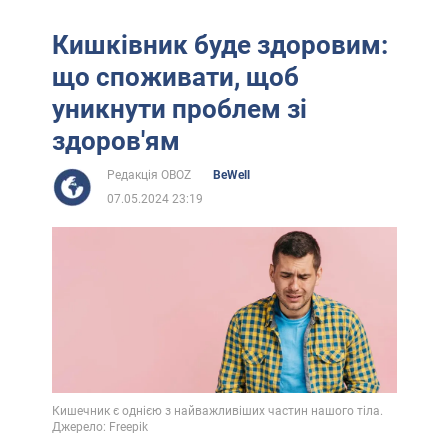
Кишківник буде здоровим:
що споживати, щоб
уникнути проблем зі
здоров'ям
Редакція OBOZ
BeWell
07.05.2024 23:19
Кишечник є однією з найважливіших частин нашого тіла.
Джерело: Freepik