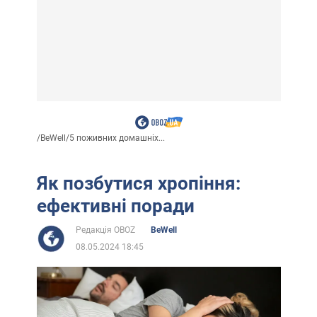
/
BeWell
/
5 поживних домашніх...
Як позбутися хропіння:
ефективні поради
Редакція OBOZ
BeWell
08.05.2024 18:45