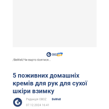
/
BeWell
/
Чи варто боятися...
5 поживних домашніх
кремів для рук для сухої
шкіри взимку
Редакція OBOZ
BeWell
07.12.2024 16:41