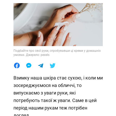
Подбайте про свої руки, спробувавши ці креми у домашніх
умовах. Джерело: pexels
Взимку наша шкіра стає сухою, і коли ми
зосереджуємося на обличчі, то
випускаємо з уваги руки, які
потребують такої ж уваги. Саме в цей
період нашим рукам теж потрібен
догляд.