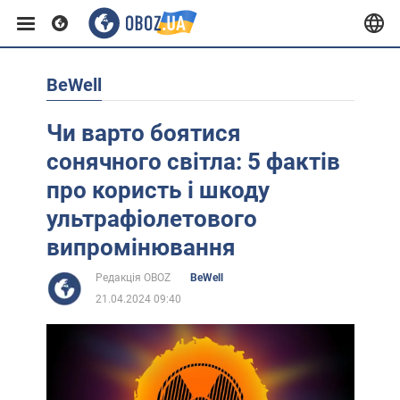
BeWell
Європа
Чи варто боятися
США
сонячного світла: 5 фактів
про користь і шкоду
Азія
ультрафіолетового
випромінювання
Африка
Редакція OBOZ
BeWell
21.04.2024 09:40
Життя
Лайфхаки