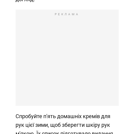
РЕКЛАМА
Спробуйте п'ять домашніх кремів для
рук цієї зими, щоб зберегти шкіру рук
м'якою. Їх список підготувало видання