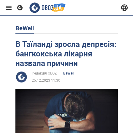
BeWell
Європа
В Таїланді зросла депресія:
США
бангкокська лікарня
назвала причини
Азія
Редакція OBOZ
BeWell
25.12.2023 11:30
Африка
Життя
Лайфхаки