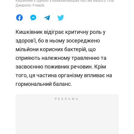
Кишечник є однією з найважливіших частин нашого тіла.
Джерело: Freepik
Кишківник відіграє критичну роль у
здоров'ї, бо в ньому зосереджено
мільйони корисних бактерій, що
сприяють належному травленню та
засвоєнню поживних речовин. Крім
того, ця частина організму впливає на
гормональний баланс.
РЕКЛАМА