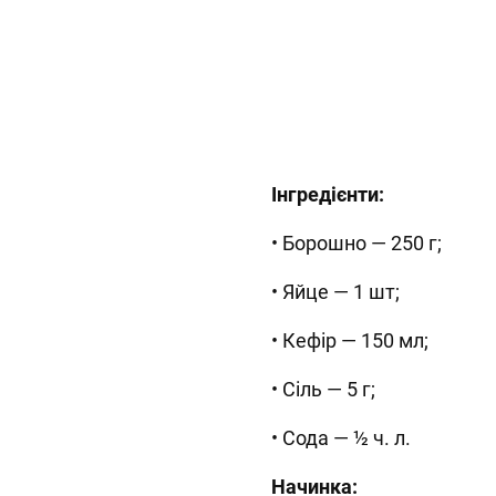
Інгредієнти:
• Борошно — 250 г;
• Яйце — 1 шт;
• Кефір — 150 мл;
• Сіль — 5 г;
• Сода — ½ ч. л.
Начинка: