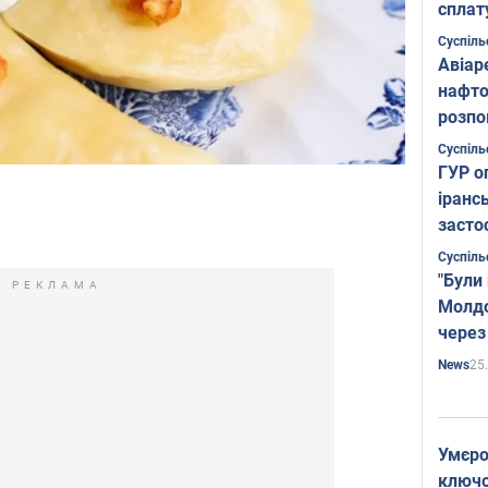
сплат
Суспіль
Авіар
нафто
розпо
страте
Суспіль
ГУР о
іранс
засто
Суспіль
"Були
РЕКЛАМА
Молдо
через
25
News
Умєро
ключов