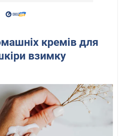
машніх кремів для
 шкіри взимку