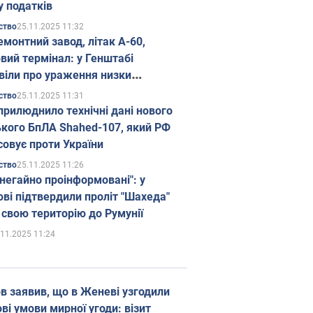
у податків
25.11.2025 11:32
ство
емонтний завод, літак А-60,
вий термінал: у Генштабі
віли про ураження низки
гічних об'єктів Росії
25.11.2025 11:31
ство
прилюднило технічні дані нового
ького БпЛА Shahed-107, який РФ
совує проти України
25.11.2025 11:26
ство
 негайно проінформовані": у
ві підтвердили проліт "Шахеда"
 свою територію до Румунії
.11.2025 11:24
в заявив, що в Женеві узгодили
і умови мирної угоди: візит