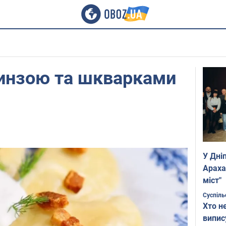
ринзою та шкварками
У Дні
Араха
міст"
Суспіль
Хто н
випис