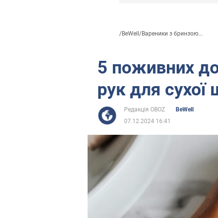
/
BeWell
/
Вареники з бринзою...
5 поживних до
рук для сухої
Редакція OBOZ
BeWell
07.12.2024 16:41