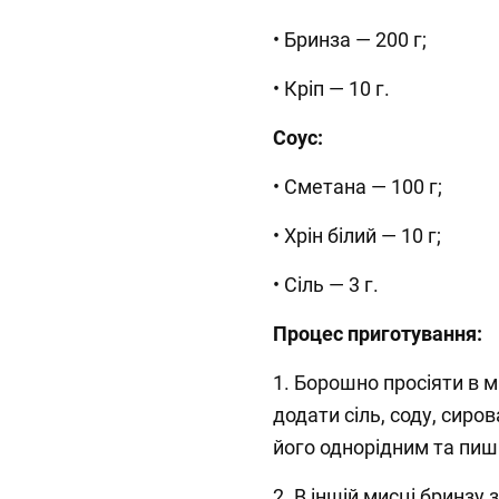
• Бринза — 200 г;
• Кріп — 10 г.
Соус:
• Сметана — 100 г;
• Хрін білий — 10 г;
• Сіль — 3 г.
Процес приготування:
1. Борошно просіяти в м
додати сіль, соду, сиров
його однорідним та пиш
2. В іншій мисці бринзу