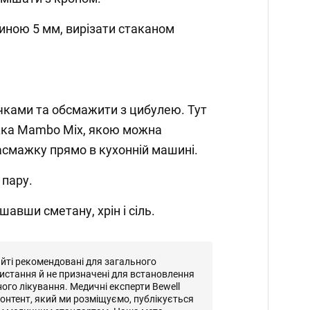
щиною 5 мм, вирізати стаканом
чками та обсмажити з цибулею. Тут
жка Mambo Mix, якою можна
смажку прямо в кухонній машині.
 пару.
шавши сметану, хрін і сіль.
айті рекомендовані для загального
истання й не призначені для встановлення
ного лікування. Медичні експерти Bewell
онтент, який ми розміщуємо, публікується