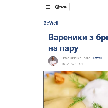
MAIN
Європа
BeWell
США
Вареники з б
Азія
на пару
Африка
Ектор Хіменес-Браво
BeWell
16.02.2024 15:41
Життя
Лайфхаки