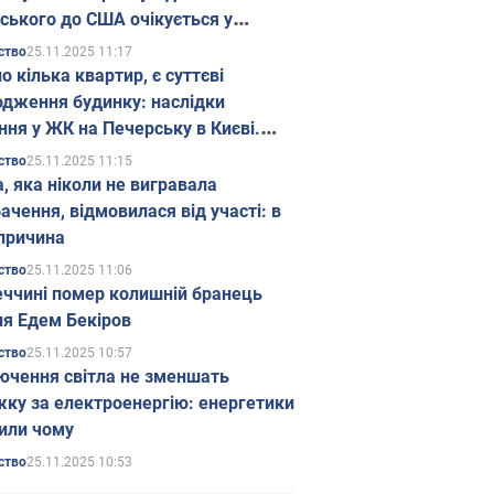
ського до США очікується у
паді
25.11.2025 11:17
ство
о кілька квартир, є суттєві
дження будинку: наслідки
ння у ЖК на Печерську в Києві.
25.11.2025 11:15
ство
а, яка ніколи не вигравала
ачення, відмовилася від участі: в
причина
25.11.2025 11:06
ство
еччині помер колишній бранець
я Едем Бекіров
25.11.2025 10:57
ство
ючення світла не зменшать
жку за електроенергію: енергетики
или чому
25.11.2025 10:53
ство