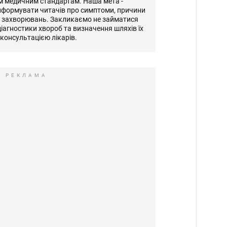
м медичним стандартам. Наша мета -
нформувати читачів про симптоми, причини
и захворювань. Закликаємо не займатися
іагностики хвороб та визначення шляхів їх
консультацією лікарів.
РЕКЛАМА