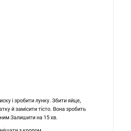
иску і зробити лунку. Збити яйце,
атку й замісити тісто. Вона зробить
ним Залишити на 15 хв.
 змішати з кропом.