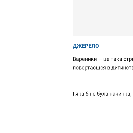
ДЖЕРЕЛО
Вареники — це така стр
повертаєшся в дитинст
І яка б не була начинка