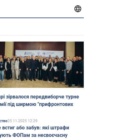
прі зірвалося передвиборче турне
мії під ширмою "прифронтових
25.11.2025 12:29
ство
е встиг або забув: які штрафи
ують ФОПам за несвоєчасну