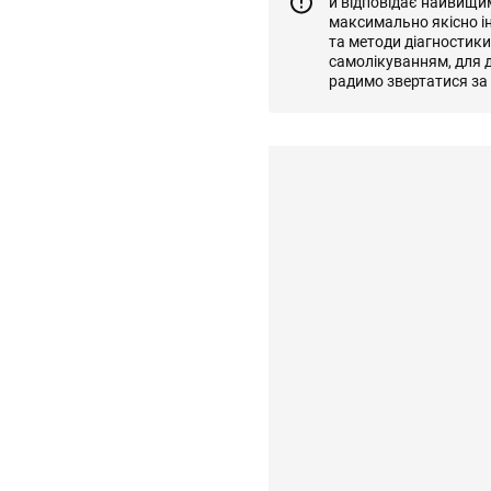
й відповідає найвищи
максимально якісно і
та методи діагностик
самолікуванням, для д
радимо звертатися за 