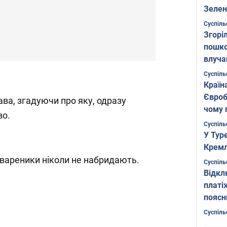
Зелен
листо
Суспіль
Згоріл
пошко
влуча
Фото
Суспіль
Країн
Євроб
ава, згадуючи про яку, одразу
чому 
во.
Суспіль
У Тур
Кремл
, вареники ніколи не набридають.
Суспіль
Відкл
платі
поясн
Суспіль